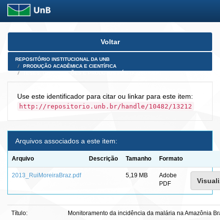
Skip
Voltar
navigation
REPOSITÓRIO INSTITUCIONAL DA UNB
PRODUÇÃO ACADÊMICA E CIENTÍFICA
TESES, DISSERTAÇÕES E PRODUTOS PÓS-DOUTORADO
Use este identificador para citar ou linkar para este item:
http://repositorio.unb.br/handle/10482/13212
Arquivos associados a este item:
Arquivo
Descrição
Tamanho
Formato
2013_RuiMoreiraBraz.pdf
5,19 MB
Adobe
Visuali
PDF
Título:
Monitoramento da incidência da malária na Amazônia Bras