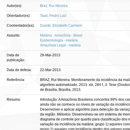
Autor(es):
Braz, Rui Moreira
Orientador(es):
Tauil, Pedro Luiz
Coorientador(es):
Duarte, Elizabeth Carmem
Assunto:
Malária - Amazônia - Brasil
Epidemiologia - malária
Amazônia Legal - malária
Data de
29-Mai-2013
publicação:
Data de defesa:
22-Mar-2013
Referência:
BRAZ, Rui Moreira. Monitoramento da incidência da malár
algoritmo automatizado. 2013. xiii, 284 f., il. Tese (Do
de Brasília, Brasília, 2013.
Resumo:
Introdução: A Amazônia Brasileira concentra 99% dos cas
ainda não se conhece os níveis de variação da incidênci
Desenvolver e aplicar algoritmo para detecção da variaç
da região. Métodos: Desenvolveu-se um sistema de mon
diagrama de controle por quartis para classificação dos
variação da incidência da malária: grupo 1) aqueles com
grupo 2) aqueles com incidência dentro dos valores esp