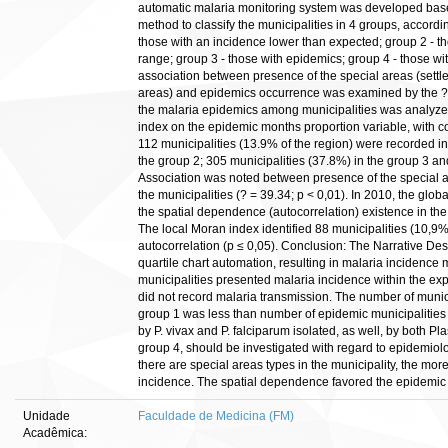
automatic malaria monitoring system was developed based
method to classify the municipalities in 4 groups, accordi
those with an incidence lower than expected; group 2 - t
range; group 3 - those with epidemics; group 4 - those wi
association between presence of the special areas (sett
areas) and epidemics occurrence was examined by the ? t
the malaria epidemics among municipalities was analyze
index on the epidemic months proportion variable, with c
112 municipalities (13.9% of the region) were recorded in
the group 2; 305 municipalities (37.8%) in the group 3 and
Association was noted between presence of the special 
the municipalities (? = 39.34; p < 0,01). In 2010, the glo
the spatial dependence (autocorrelation) existence in th
The local Moran index identified 88 municipalities (10,9% o
autocorrelation (p ≤ 0,05). Conclusion: The Narrative De
quartile chart automation, resulting in malaria incidence 
municipalities presented malaria incidence within the ex
did not record malaria transmission. The number of munici
group 1 was less than number of epidemic municipalitie
by P. vivax and P. falciparum isolated, as well, by both 
group 4, should be investigated with regard to epidemiolo
there are special areas types in the municipality, the more
incidence. The spatial dependence favored the epidemic m
Unidade
Faculdade de Medicina (FM)
Acadêmica: