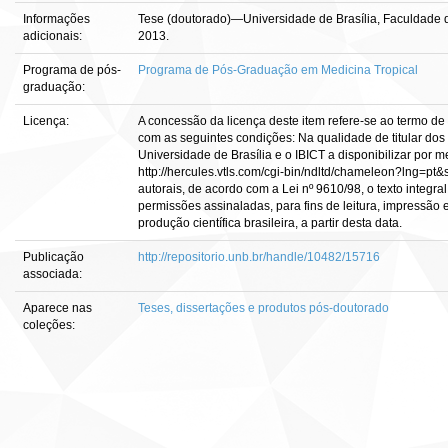
Informações
Tese (doutorado)—Universidade de Brasília, Faculdade d
adicionais:
2013.
Programa de pós-
Programa de Pós-Graduação em Medicina Tropical
graduação:
Licença:
A concessão da licença deste item refere-se ao termo de
com as seguintes condições: Na qualidade de titular dos d
Universidade de Brasília e o IBICT a disponibilizar por m
http://hercules.vtls.com/cgi-bin/ndltd/chameleon?lng=pt&
autorais, de acordo com a Lei nº 9610/98, o texto integra
permissões assinaladas, para fins de leitura, impressão 
produção científica brasileira, a partir desta data.
Publicação
http://repositorio.unb.br/handle/10482/15716
associada:
Aparece nas
Teses, dissertações e produtos pós-doutorado
coleções: