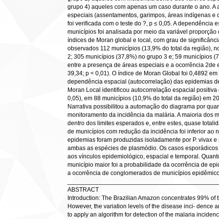
grupo 4) aqueles com apenas um caso durante o ano. A 
especiais (assentamentos, garimpos, áreas indígenas e d
foi verificada com o teste do ?, p ≤ 0,05. A dependência
municípios foi analisada por meio da variável proporção
índices de Moran global e local, com grau de significân
observados 112 municípios (13,9% do total da região), n
2; 305 municípios (37,8%) no grupo 3 e; 59 municípios (
entre a presença de áreas especiais e a ocorrência 2de 
39,34; p < 0,01). O índice de Moran Global foi 0,4892 em 
dependência espacial (autocorrelação) das epidemias de
Moran Local identificou autocorrelação espacial positiva d
0,05), em 88 municípios (10,9% do total da região) em 2
Narrativa possibilitou a automação do diagrama por quar
monitoramento da incidência da malária. A maioria dos m
dentro dos limites esperados e, entre estes, quase total
de municípios com redução da incidência foi inferior ao
epidemias foram produzidas isoladamente por P. vivax e 
ambas as espécies de plasmódio. Os casos esporádicos 
aos vínculos epidemiológico, espacial e temporal. Quant
município maior foi a probabilidade da ocorrência de ep
a ocorrência de conglomerados de municípios epidêmico
____________________________________________
ABSTRACT
Introduction: The Brazilian Amazon concentrates 99% of t
However, the variation levels of the disease inci- dence 
to apply an algorithm for detection of the malaria inciden