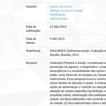
Assunto:
Saúde da família
Atenção primária à saúde
Alimentação
Nutricionistas
Data de
21-Mai-2013
publicação:
Data de
5-Abr-2013
defesa:
Referência:
FAGUNDES, Andhressa Araújo. A atuação do 
Brasília, Brasília, 2013.
Resumo:
A Atenção Primária à Saúde, considerada a
prevenção de agravos, o diagnóstico, o trat
abrangência e a resolubilidade das ações de
então, seria oferecido às Equipes de Saúde
nutricionista. Essa pesquisa buscou conhec
nesse âmbito de atenção à saúde. A motivaç
ações de alimentação e nutrição na atenção 
atuação do campo específico da Nutrição na
(inquérito online, observação não participa
estudo, em fases diferentes, não somente o
do estudo; (2) dos nutricionistas sobre a p