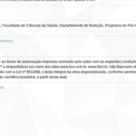
a, Faculdade de Ciências da Saúde, Departamento de Nutrição, Programa de Pó
 Humana
e ao termo de autorização impresso assinado pelo autor com as seguintes condições
CT a disponibilizar por meio dos sites www.bce.unb.br, www.ibict.br, http://hercule
rdo com a Lei nº 9610/98, o texto integral da obra disponibilizada, conforme permis
científica brasileira, a partir desta data.
ado