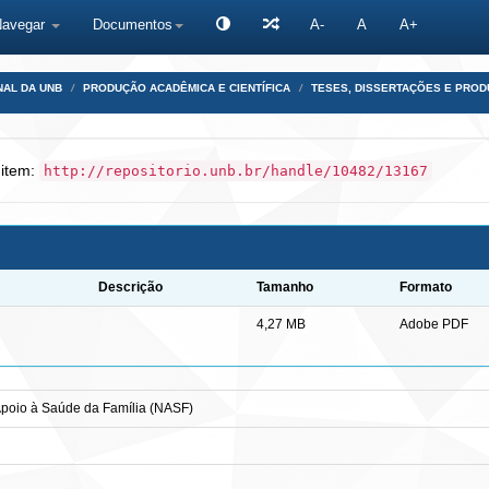
Navegar
Documentos
A-
A
A+
NAL DA UNB
PRODUÇÃO ACADÊMICA E CIENTÍFICA
TESES, DISSERTAÇÕES E PRO
 item:
http://repositorio.unb.br/handle/10482/13167
Descrição
Tamanho
Formato
4,27 MB
Adobe PDF
 Apoio à Saúde da Família (NASF)