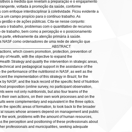
ositivos à medida que revelam a preparação e o engajamento
abrangente, voltada à promoção da saúde, conforme
com enfoque interdisciplinar à coletividade. Ficou evidente a
ica um campo propício para o contínuo trabalho. As
 gestão e de ações públicas. Cita-se nesse conjunto:
ra o trabalho, problemas com o quantitativo de recursos
sso de trabalho, bem como a percepção e o posicionamento
am parte, efetivamente da atenção primária à saúde.
 dos NASF como ordenadores de uma rede de atenção que
____________________________ ABSTRACT
actions, which covers promotion, protection, prevention of
try of Health, with the objective to expand the
ealth Strategy and qualify the intervention in strategic areas,
 technical and pedagogical support in the assistance of the
 the performance of the nutritionist in NASF, as well as the
ecent the implementation of this strategy in Brazil; for the
 by NASF; and the track record of the specific field of Nutrition
thod proposition (online survey, no participant observation,
s were not only nutritionists, but also four teams of the
 on their own actions, on their own work processes and on the
esults were complementary and equivalent in the three optics.
the specific areas of formation, to look back to the broader
uctural issues whose answers depend on management and public
h for the work, problems with the amount of human resources,
 as the perception and positioning of these professionals about
 other professionals and municipalities, seeking adequate