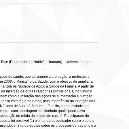
 il. Tese (Doutorado em Nutrição Humana)—Universidade de
 ações de saúde, que abrangem a promoção, a proteção, a
Em 2008, o Ministério da Saúde, com o objetivo de ampliar a
onalizou os Núcleos de Apoio à Saúde da Família. A partir de
a inserção de outras categorias profissionais, incluindo o
a, bem como a inserção das ações de alimentação e nutrição
essa estratégia no Brasil; pela importância da inserção das
 Núcleos de Apoio à Saúde da Família; e pelo histórico de
nsversal, com abordagem multimétodo quali-quantitativo
elaboração de relato de estudo de casos). Participaram do
osta foi possível (1) o olhar do pesquisador sobre o objeto
inserido; e (3) o da equipe sobre os processos de trabalho e a