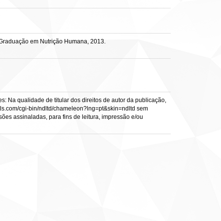
s-Graduação em Nutrição Humana, 2013.
: Na qualidade de titular dos direitos de autor da publicação,
s.vtls.com/cgi-bin/ndltd/chameleon?lng=pt&skin=ndltd sem
sões assinaladas, para fins de leitura, impressão e/ou