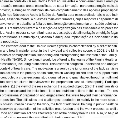
ção nesse contexto. Os resultados foram equivalentes e complementares. Foram p
 a atuação em suas áreas específicas, de cada formação, para uma atenção mais 
ontexto, a atuação do nutricionista com compartilhamento das ações e proposições 
ição nos Núcleos de Apoio à Saúde da Família para estes profissionais, o que ind
em-se, essencialmente, à questões mais estruturantes, cujas respostas dependem da
envolverem o trabalho, a falta de uma formação complementar em saúde coletiva pa
nais. Os resultados trazem a descrição da organização das atividades e do proce
vida. Assim, espera-se contribuir para que as ações de alimentação e nutrição faç
ros profissionais e municípios, visando à adequada implantação e funcionamento
vida da população. __________________________________________________
he entrance door to the Unique Health System, is characterized by a set of health 
on and health maintenance, in the individual and collective scope. In 2008, the Minis
ions of primary attention, supporting and strengthening the insertion of the Family H
y Health (NASF). Since then, it would be offered to the teams of the Family Health a
rofessionals, including nutritionists. This research sought to understand and analyze
 context of health care. The motivation is given by the ignorance of the fact, as it is r
tion actions in the primary health care, which was legitimized from the support matrix
s conducted a cross-sectional study, qualitative and quantitative, through a multi me
al semi-structured interviews with the preparation case studies reports). Participant
ible: (1) the view of the researcher on the studied object; (2) of the nutritionists
the processes and the inclusion of food and nutrition actions in this context. The r
e professionals’ preparation and engagement, that were beyond their performance in 
oposition. The difficulties and challenges reported refer mainly to the more str
lack of resources to develop the work, the lack of additional training in public healt
ts provide a description of the activities organization and the work process, as well
food and nutrition actions effectively part of the primary health care. Also, to help
of a care network that contributes to better quality of life.