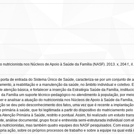
nutricionista nos Núcleos de Apoio à Saúde da Família (NASF). 2013. x, 204 f.,
 porta de entrada do Sistema Único de Saúde, caracteriza-se por um conjunto de
amento, a reabilitação e a manutenção da saúde, no âmbito individual e coletivo. 
 atenção básica, e fortalecer a inserção da Estratégia Saúde da Família, instituci
 da Família um suporte técnico-pedagógico no atendimento à população, por meio d
er e analisar a atuação do nutricionista nos Núcleos de Apoio à Saúde da Famíli
ão se deu pelo desconhecimento dos fatos, uma vez que é recente a implantação d
primária à saúde, que foi legitimada a partir do dispositivo do matriciamento pelo
 Atenção Primária à Saúde, restrito e pontual. Assim, foi realizado um estudo tra
nte, análise documental, grupo focal e entrevista semi-estruturada individual com 
s nutricionistas, mas também quatro equipes dos NASF pesquisados. Com essa prop
rópria ação, sobre os próprios processos de trabalho e sobre a equipe na qual está 