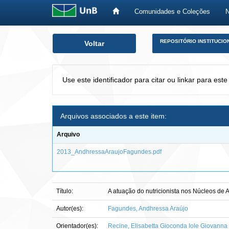
Comunidades e Coleções
Skip
REPOSITÓRIO INSTITUCIO
Voltar
navigation
Use este identificador para citar ou linkar para este
Arquivos associados a este item:
Arquivo
2013_AndhressaAraujoFagundes.pdf
Título:
A atuação do nutricionista nos Núcleos de
Autor(es):
Fagundes, Andhressa Araújo
Orientador(es):
Recine, Elisabetta Gioconda Iole Giovanna