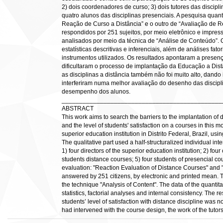
2) dois coordenadores de curso; 3) dois tutores das disciplin
quatro alunos das disciplinas presenciais. A pesquisa quant
Reação de Curso a Distância” e o outro de “Avaliação de R
respondidos por 251 sujeitos, por meio eletrônico e impres
analisados por meio da técnica de “Análise de Conteúdo”. 
estatísticas descritivas e inferenciais, além de análises fato
instrumentos utilizados. Os resultados apontaram a presença
dificultaram o processo de implantação da Educação a Dist
as disciplinas a distância também não foi muito alto, dand
interferiram numa melhor avaliação do desenho das discipli
desempenho dos alunos.
______________________________________________
ABSTRACT
This work aims to search the barriers to the implantation of 
and the level of students' satisfaction on a courses in this 
superior education institution in Distrito Federal, Brazil, us
The qualitative part used a half-structuralized individual inte
1) four directors of the superior education institution; 2) four
students distance courses; 5) four students of presencial co
evaluation: "Reaction Evaluation of Distance Courses" and 
answered by 251 citizens, by electronic and printed mean. T
the technique "Analysis of Content". The data of the quantita
statistics, factorial analyses and internal consistency. The r
students’ level of satisfaction with distance discipline was n
had intervened with the course design, the work of the tutor