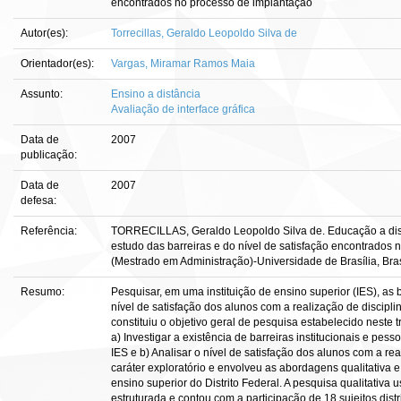
encontrados no processo de implantação
Autor(es):
Torrecillas, Geraldo Leopoldo Silva de
Orientador(es):
Vargas, Miramar Ramos Maia
Assunto:
Ensino a distância
Avaliação de interface gráfica
Data de
2007
publicação:
Data de
2007
defesa:
Referência:
TORRECILLAS, Geraldo Leopoldo Silva de. Educação a distâ
estudo das barreiras e do nível de satisfação encontrados 
(Mestrado em Administração)-Universidade de Brasília, Bras
Resumo:
Pesquisar, em uma instituição de ensino superior (IES), as
nível de satisfação dos alunos com a realização de disci
constituiu o objetivo geral de pesquisa estabelecido neste t
a) Investigar a existência de barreiras institucionais e p
IES e b) Analisar o nível de satisfação dos alunos com a rea
caráter exploratório e envolveu as abordagens qualitativa e
ensino superior do Distrito Federal. A pesquisa qualitativa 
estruturada e contou com a participação de 18 sujeitos distr