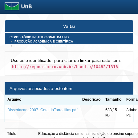
Skip
Voltar
navigation
REPOSITÓRIO INSTITUCIONAL DA UNB
PRODUÇÃO ACADÊMICA E CIENTÍFICA
TESES, DISSERTAÇÕES E PRODUTOS PÓS-DOUTORADO
Use este identificador para citar ou linkar para este item:
http://repositorio.unb.br/handle/10482/1316
Arquivos associados a este item:
Arquivo
Descrição
Tamanho
Forma
Dissertacao_2007_GeraldoTorrecillas.pdf
583,15
Adobe
kB
PDF
Título:
Educação a distância em uma instituição de ensino superior 