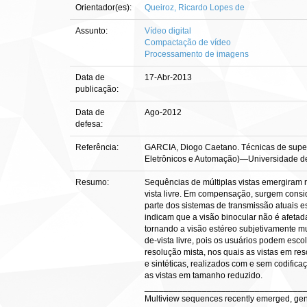
Orientador(es):
Queiroz, Ricardo Lopes de
Assunto:
Vídeo digital
Compactação de vídeo
Processamento de imagens
Data de
17-Abr-2013
publicação:
Data de
Ago-2012
defesa:
Referência:
GARCIA, Diogo Caetano. Técnicas de super-r
Eletrônicos e Automação)—Universidade de B
Resumo:
Sequências de múltiplas vistas emergiram r
vista livre. Em compensação, surgem consi
parte dos sistemas de transmissão atuais e
indicam que a visão binocular não é afetad
tornando a visão estéreo subjetivamente mu
de-vista livre, pois os usuários podem esc
resolução mista, nos quais as vistas em re
e sintéticas, realizados com e sem codific
as vistas em tamanho reduzido.
_________________________________
Multiview sequences recently emerged, gene