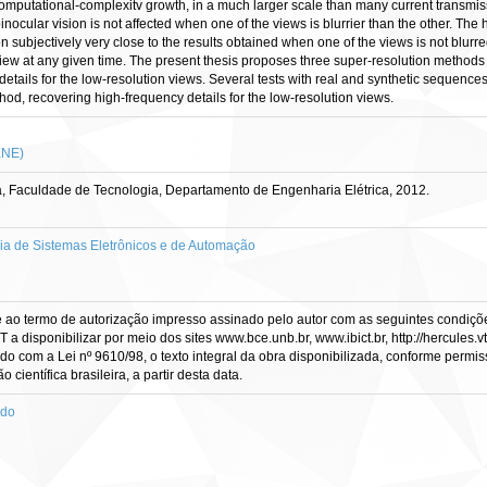
omputational-complexitv growth, in a much larger scale than many current transmiss
binocular vision is not affected when one of the views is blurrier than the other. Th
on subjectively very close to the results obtained when one of the views is not blurre
ew at any given time. The present thesis proposes three super-resolution methods 
details for the low-resolution views. Several tests with real and synthetic sequenc
hod, recovering high-frequency details for the low-resolution views.
ENE)
, Faculdade de Tecnologia, Departamento de Engenharia Elétrica, 2012.
 de Sistemas Eletrônicos e de Automação
e ao termo de autorização impresso assinado pelo autor com as seguintes condições
CT a disponibilizar por meio dos sites www.bce.unb.br, www.ibict.br, http://hercule
rdo com a Lei nº 9610/98, o texto integral da obra disponibilizada, conforme permis
científica brasileira, a partir desta data.
ado