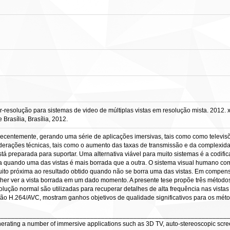
esolução para sistemas de video de múltiplas vistas em resolução mista. 2012. xx
rasília, Brasília, 2012.
ecentemente, gerando uma série de aplicações imersivas, tais como como televisõ
derações técnicas, tais como o aumento das taxas de transmissão e da complexi
stá preparada para suportar. Uma alternativa viável para muito sistemas é a codi
a quando uma das vistas é mais borrada que a outra. O sistema visual humano comp
ito próxima ao resultado obtido quando não se borra uma das vistas. Em compensa
olher ver a vista borrada em um dado momento. A presente tese propõe três método
solução normal são utilizadas para recuperar detalhes de alta frequência nas vist
ação H.264/AVC, mostram ganhos objetivos de qualidade significativos para os mét
________________________________________________________________
rating a number of immersive applications such as 3D TV, auto-stereoscopic screen