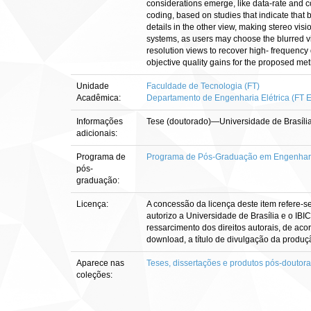
considerations emerge, like data-rate and c
coding, based on studies that indicate that 
details in the other view, making stereo visi
systems, as users may choose the blurred vi
resolution views to recover high- frequency 
objective quality gains for the proposed met
Unidade
Faculdade de Tecnologia (FT)
Acadêmica:
Departamento de Engenharia Elétrica (FT 
Informações
Tese (doutorado)—Universidade de Brasília
adicionais:
Programa de
Programa de Pós-Graduação em Engenharia
pós-
graduação:
Licença:
A concessão da licença deste item refere-s
autorizo a Universidade de Brasília e o IBI
ressarcimento dos direitos autorais, de aco
download, a título de divulgação da produção 
Aparece nas
Teses, dissertações e produtos pós-doutor
coleções: