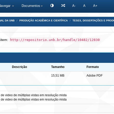
Navegar
Documentos
A-
A
A+
NAL DA UNB
PRODUÇÃO ACADÊMICA E CIENTÍFICA
TESES, DISSERTAÇÕES E PRO
 item:
http://repositorio.unb.br/handle/10482/12830
Descrição
Tamanho
Formato
15,51 MB
Adobe PDF
de video de múltiplas vistas em resolução mista
de video de múltiplas vistas em resolução mista