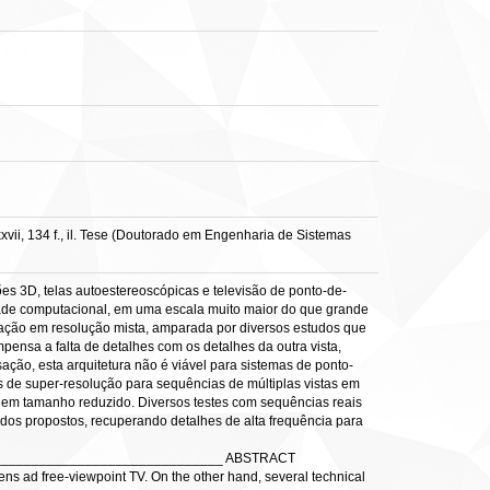
vii, 134 f., il. Tese (Doutorado em Engenharia de Sistemas
es 3D, telas autoestereoscópicas e televisão de ponto-de-
dade computacional, em uma escala muito maior do que grande
ficação em resolução mista, amparada por diversos estudos que
ensa a falta de detalhes com os detalhes da outra vista,
ção, esta arquitetura não é viável para sistemas de ponto-
s de super-resolução para sequências de múltiplas vistas em
as em tamanho reduzido. Diversos testes com sequências reais
odos propostos, recuperando detalhes de alta frequência para
______________________________ ABSTRACT
s ad free-viewpoint TV. On the other hand, several technical