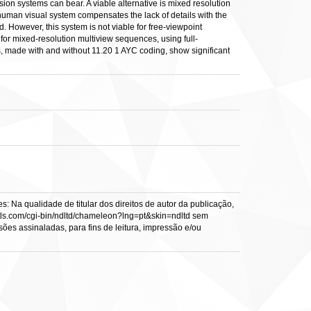
ion systems can bear. A viable alternative is mixed resolution
e human visual system compensates the lack of details with the
d. However, this system is not viable for free-viewpoint
for mixed-resolution multiview sequences, using full-
es, made with and without 11.20 1 AYC coding, show significant
: Na qualidade de titular dos direitos de autor da publicação,
s.vtls.com/cgi-bin/ndltd/chameleon?lng=pt&skin=ndltd sem
sões assinaladas, para fins de leitura, impressão e/ou