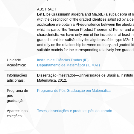
______________________________________________
ABSTRACT
Let E be Grassmann algebra and Ma,b(E) a subalgebra of m
with the description of the graded identities satisfied by al
application we obtain a PI-equivalence between the algebr
which is part of the Tensor Product Theorem of Kemer and we 
characteristic, we have only one of the inclusions, at least in 
graded identities satisfied by the algebras of the type M2n-
and rely on the relationship between ordinary and graded ide
suitable models for the corresponding relatively free graded
Unidade
Instituto de Ciências Exatas (IE)
Acadêmica:
Departamento de Matemática (IE MAT)
Informações
Dissertação (mestrado)—Universidade de Brasília, Institut
adicionais:
Matemática, 2012.
Programa de
Programa de Pós-Graduação em Matemática
pós-
graduação:
Aparece nas
Teses, dissertações e produtos pós-doutorado
coleções: