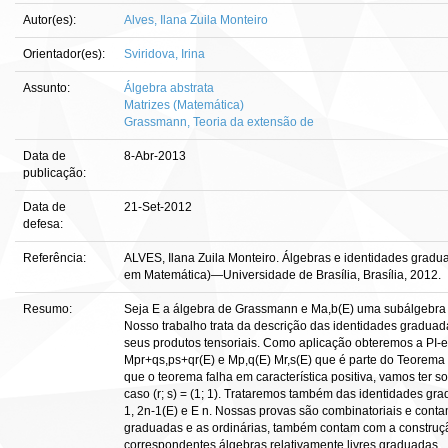
Autor(es):
Alves, Ilana Zuila Monteiro
Orientador(es):
Sviridova, Irina
Assunto:
Álgebra abstrata
Matrizes (Matemática)
Grassmann, Teoria da extensão de
Data de
8-Abr-2013
publicação:
Data de
21-Set-2012
defesa:
Referência:
ALVES, Ilana Zuila Monteiro. Álgebras e identidades graduada
em Matemática)—Universidade de Brasília, Brasília, 2012.
Resumo:
Seja E a álgebra de Grassmann e Ma,b(E) uma subálgebra 
Nosso trabalho trata da descrição das identidades graduada
seus produtos tensoriais. Como aplicação obteremos a PI-e
Mpr+qs,ps+qr(E) e Mp,q(E) Mr,s(E) que é parte do Teorema
que o teorema falha em característica positiva, vamos ter
caso (r; s) = (1; 1). Trataremos também das identidades gra
1, 2n-1(E) e E n. Nossas provas são combinatoriais e conta
graduadas e as ordinárias, também contam com a construç
correspondentes álgebras relativamente livres graduadas.