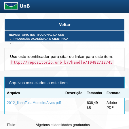
Skip
Voltar
navigation
REPOSITÓRIO INSTITUCIONAL DA UNB
PRODUÇÃO ACADÊMICA E CIENTÍFICA
TESES, DISSERTAÇÕES E PRODUTOS PÓS-DOUTORADO
Use este identificador para citar ou linkar para este item:
http://repositorio.unb.br/handle/10482/12745
Arquivos associados a este item:
Arquivo
Descrição
Tamanho
Formato
2012_IlanaZuilaMonteiroAlves.pdf
838,49
Adobe
kB
PDF
Título:
Álgebras e identidades graduadas