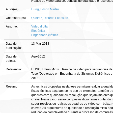
Realce de vídeo para seqüências de qualidade e resolução
Autor(es):
Hung, Edson Mintsu
Orientador(es):
Queiroz, Ricardo Lopes de
Assunto:
Vídeo digital
Eletrônica
Engenharia elétrica
Data de
13-Mar-2013
publicação:
Data de
Ago-2012
defesa:
Referência:
HUNG, Edson Mintsu. Realce de vídeo para seqüências de qual
Tese (Doutorado em Engenharia de Sistemas Eletrônicos e 
2012.
Resumo:
As técnicas propostas nesta tese permitem realçar a qualid
Estas técnicas baseiam-se no uso de exemplos, também 
quadros com qualidade ou resolução que sejam maiores q
chave. Neste caso, serão compostos dicionários contendo
super-resolver, ou realçar, os quadros do vídeo com baixa
chaves. As arquiteturas de qualidade e resolução mista po
redução da complexidade durante o processo de compressã