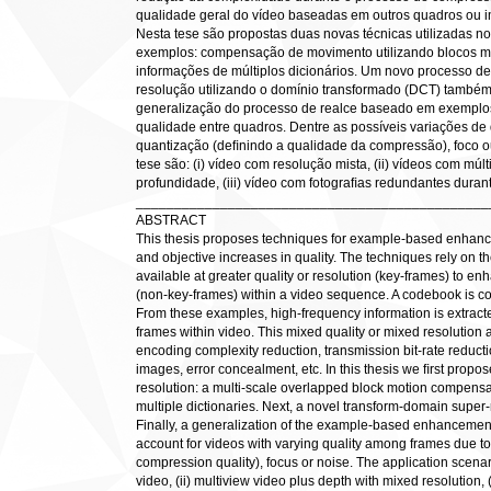
qualidade geral do vídeo baseadas em outros quadros ou im
Nesta tese são propostas duas novas técnicas utilizadas 
exemplos: compensação de movimento utilizando blocos mu
informações de múltiplos dicionários. Um novo processo d
resolução utilizando o domínio transformado (DCT) também
generalização do processo de realce baseado em exemplos
qualidade entre quadros. Dentre as possíveis variações d
quantização (deﬁnindo a qualidade da compressão), foco ou
tese são: (i) vídeo com resolução mista, (ii) vídeos com mú
profundidade, (iii) vídeo com fotograﬁas redundantes durant
______________________________________________
ABSTRACT
This thesis proposes techniques for example-based enhanc
and objective increases in quality. The techniques rely on 
available at greater quality or resolution (key-frames) to en
(non-key-frames) within a video sequence. A codebook is c
From these examples, high-frequency information is extract
frames within video. This mixed quality or mixed resolution 
encoding complexity reduction, transmission bit-rate reduc
images, error concealment, etc. In this thesis we ﬁrst prop
resolution: a multi-scale overlapped block motion compen
multiple dictionaries. Next, a novel transform-domain super
Finally, a generalization of the example-based enhancemen
account for videos with varying quality among frames due to
compression quality), focus or noise. The application scenari
video, (ii) multiview video plus depth with mixed resolution,