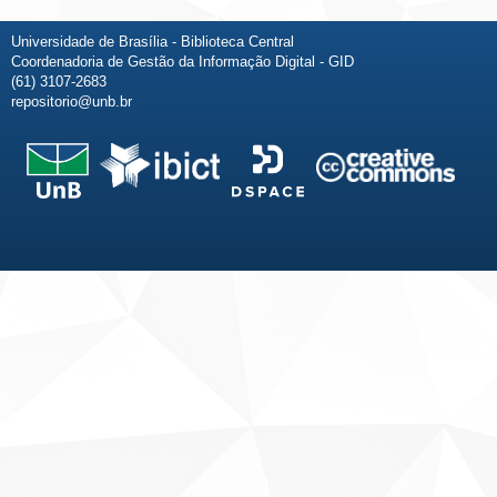
Universidade de Brasília - Biblioteca Central
Coordenadoria de Gestão da Informação Digital - GID
(61) 3107-2683
repositorio@unb.br
Fale conosco
Sobre