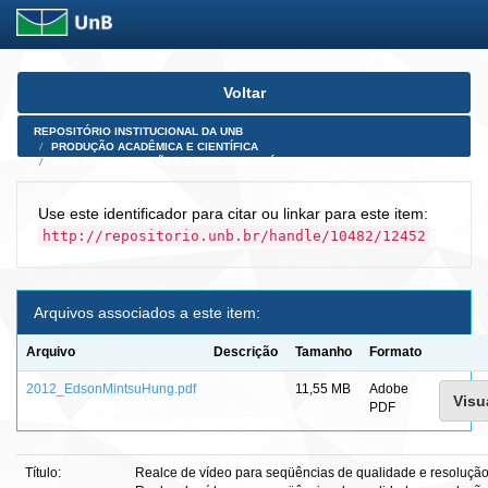
Skip
Voltar
navigation
REPOSITÓRIO INSTITUCIONAL DA UNB
PRODUÇÃO ACADÊMICA E CIENTÍFICA
TESES, DISSERTAÇÕES E PRODUTOS PÓS-DOUTORADO
Use este identificador para citar ou linkar para este item:
http://repositorio.unb.br/handle/10482/12452
Arquivos associados a este item:
Arquivo
Descrição
Tamanho
Formato
2012_EdsonMintsuHung.pdf
11,55 MB
Adobe
Visu
PDF
Título:
Realce de vídeo para seqüências de qualidade e resolução