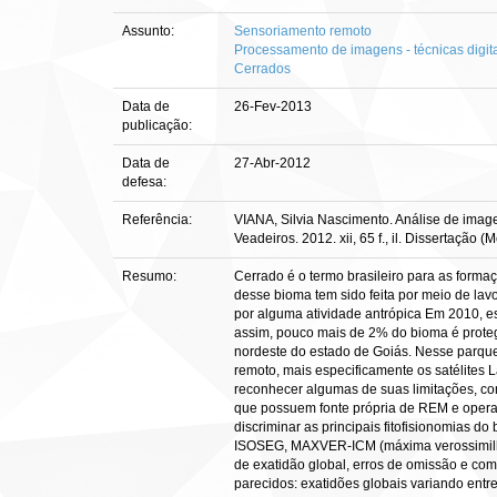
Assunto:
Sensoriamento remoto
Processamento de imagens - técnicas digit
Cerrados
Data de
26-Fev-2013
publicação:
Data de
27-Abr-2012
defesa:
Referência:
VIANA, Silvia Nascimento. Análise de imag
Veadeiros. 2012. xii, 65 f., il. Dissertaçã
Resumo:
Cerrado é o termo brasileiro para as forma
desse bioma tem sido feita por meio de la
por alguma atividade antrópica Em 2010,
assim, pouco mais de 2% do bioma é prote
nordeste do estado de Goiás. Nesse parque
remoto, mais especificamente os satélites 
reconhecer algumas de suas limitações, com
que possuem fonte própria de REM e operam
discriminar as principais fitofisionomias 
ISOSEG, MAXVER-ICM (máxima verossimilhanç
de exatidão global, erros de omissão e com
parecidos: exatidões globais variando entr