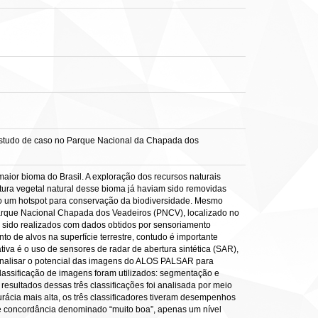
 estudo de caso no Parque Nacional da Chapada dos
maior bioma do Brasil. A exploração dos recursos naturais
ura vegetal natural desse bioma já haviam sido removidas
 um hotspot para conservação da biodiversidade. Mesmo
arque Nacional Chapada dos Veadeiros (PNCV), localizado no
m sido realizados com dados obtidos por sensoriamento
 de alvos na superfície terrestre, contudo é importante
va é o uso de sensores de radar de abertura sintética (SAR),
 analisar o potencial das imagens do ALOS PALSAR para
classificação de imagens foram utilizados: segmentação e
sultados dessas três classificações foi analisada por meio
rácia mais alta, os três classificadores tiveram desempenhos
 de concordância denominado “muito boa”, apenas um nível