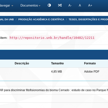
Navegar
Documentos
A-
A
A+
NAL DA UNB
PRODUÇÃO ACADÊMICA E CIENTÍFICA
TESES, DISSERTAÇÕES E PRO
 item:
http://repositorio.unb.br/handle/10482/12211
Descrição
Tamanho
Formato
4,85 MB
Adobe PDF
R para discriminar fitofisionomias do bioma Cerrado : estudo de caso no Parqu