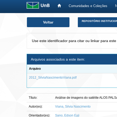
Comunidades e Coleções
Skip
REPOSITÓRIO INSTITUCIO
Voltar
navigation
Use este identificador para citar ou linkar para este
Arquivos associados a este item:
Arquivo
2012_SilviaNascimentoViana.pdf
Título:
Análise de imagens do satélite ALOS PALSA
Autor(es):
Viana, Silvia Nascimento
Orientador(es):
Sano, Edson Eyji