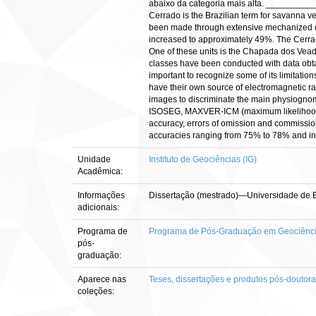
abaixo da categoria mais alta. ____
Cerrado is the Brazilian term for savanna ve
been made through extensive mechanized cro
increased to approximately 49%. The Cerrado 
One of these units is the Chapada dos Veadei
classes have been conducted with data obtai
important to recognize some of its limitatio
have their own source of electromagnetic rad
images to discriminate the main physiognom
ISOSEG, MAXVER-ICM (maximum likelihood-it
accuracy, errors of omission and commission
accuracies ranging from 75% to 78% and inde
Unidade
Instituto de Geociências (IG)
Acadêmica:
Informações
Dissertação (mestrado)—Universidade de Bra
adicionais:
Programa de
Programa de Pós-Graduação em Geociênci
pós-
graduação:
Aparece nas
Teses, dissertações e produtos pós-doutor
coleções: