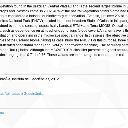
____________________________________________________________________
getation found in the Brazilian Central Plateau and is the second largest biome in B
ps and livestock cattle. In 2002, 40% of the natural vegetation of this biome had 
is considered a hotspot for biodiversity conservation. Even so, just over 2% of the
ros National Park (PNCV), located in the northeastern State of Goiás. In this park,
ned by remote sensing, especifically Landsat ETM + and Terra MODIS. Optical sensor
ns, such as dependence on atmospheric conditions (cloud cover). An alternative is t
iation and operating in the microwave spectral range. In this sense, the objective 
ies of the Cerrado biome, taking as case study, the PNCV. For this purpose, three
erated conditional mode) and SVM (support vector machine). The accuracy of resul
 and Tau ( ) index. Although the MAXVER-ICM classifier presented highest accuracy,
x ranging from 0.71 to 0.76. These values are in the range of concordance called 
sília, Instituto de Geociências, 2012.
as Aplicadas e Geodinâmica
ado