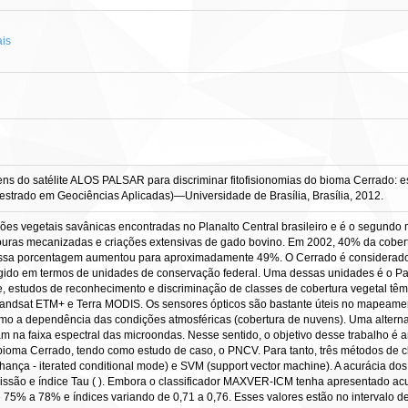
ais
ens do satélite ALOS PALSAR para discriminar fitofisionomias do bioma Cerrado:
o (Mestrado em Geociências Aplicadas)—Universidade de Brasília, Brasília, 2012.
ções vegetais savânicas encontradas no Planalto Central brasileiro e é o segundo 
vouras mecanizadas e criações extensivas de gado bovino. Em 2002, 40% da cobert
 essa porcentagem aumentou para aproximadamente 49%. O Cerrado é considerado
gido em termos de unidades de conservação federal. Uma dessas unidades é o P
, estudos de reconhecimento e discriminação de classes de cobertura vegetal tê
Landsat ETM+ e Terra MODIS. Os sensores ópticos são bastante úteis no mapeamento
o a dependência das condições atmosféricas (cobertura de nuvens). Uma alternati
 na faixa espectral das microondas. Nesse sentido, o objetivo desse trabalho é
do bioma Cerrado, tendo como estudo de caso, o PNCV. Para tanto, três métodos de 
a - iterated conditional mode) e SVM (support vector machine). A acurácia dos re
issão e índice Tau ( ). Embora o classificador MAXVER-ICM tenha apresentado acu
e 75% a 78% e índices variando de 0,71 a 0,76. Esses valores estão no intervalo