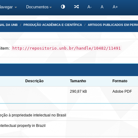
Navegar
Documentos
A-
A
A+
NAL DA UNB
PRODUÇÃO ACADÊMICA E CIENTÍFICA
ARTIGOS PUBLICADOS EM PERI
 item:
http://repositorio.unb.br/handle/10482/11491
Descrição
Tamanho
Formato
290,87 kB
Adobe PDF
eção à propriedade intelectual no Brasil
ntellectual property in Brazil