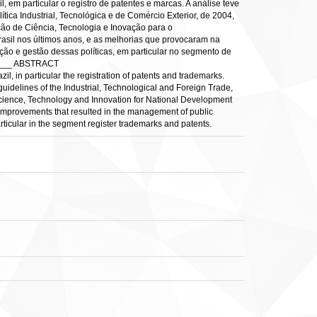
l, em particular o registro de patentes e marcas. A análise teve
ítica Industrial, Tecnológica e de Comércio Exterior, de 2004,
ção de Ciência, Tecnologia e Inovação para o
asil nos últimos anos, e as melhorias que provocaram na
ação e gestão dessas políticas, em particular no segmento de
____ ABSTRACT
l, in particular the registration of patents and trademarks.
 guidelines of the Industrial, Technological and Foreign Trade,
 Science, Technology and Innovation for National Development
e improvements that resulted in the management of public
articular in the segment register trademarks and patents.