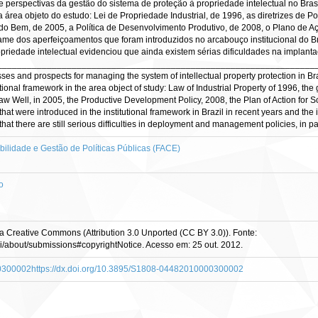
s e perspectivas da gestão do sistema de proteção à propriedade intelectual no Brasi
área objeto do estudo: Lei de Propriedade Industrial, de 1996, as diretrizes de Pol
 do Bem, de 2005, a Política de Desenvolvimento Produtivo, de 2008, o Plano de A
e dos aperfeiçoamentos que foram introduzidos no arcabouço institucional do Br
opriedade intelectual evidenciou que ainda existem sérias dificuldades na implant
____________________________________________________________________
es and prospects for managing the system of intellectual property protection in Brazi
ional framework in the area object of study: Law of Industrial Property of 1996, the
aw Well, in 2005, the Productive Development Policy, 2008, the Plan of Action for
at were introduced in the institutional framework in Brazil in recent years and th
 that there are still serious difficulties in deployment and management policies, in p
ilidade e Gestão de Políticas Públicas (FACE)
o
b a Creative Commons (Attribution 3.0 Unported (CC BY 3.0)). Fonte:
tagi/about/submissions#copyrightNotice. Acesso em: 25 out. 2012.
00300002https://dx.doi.org/10.3895/S1808-04482010000300002