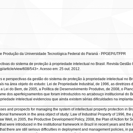
e Produção da Universidade Tecnológica Federal do Paraná - PPGEP/UTFPR
vas do sistema de proteção à propriedade intelectual no Brasil. Revista Gestão Indu
tagi/article/view/608/543>. Acesso em: 25 out. 2012.
des e perspectivas da gestão do sistema de proteção à propriedade intelectual no Bra
s na área objeto do estudo: Lei de Propriedade Industrial, de 1996, as diretrizes d
 a Lei do Bem, de 2005, a Política de Desenvolvimento Produtivo, de 2008, o Plan
e dos aperfeiçoamentos que foram introduzidos no arcabouço institucional do Br
opriedade intelectual evidenciou que ainda existem sérias dificuldades na implant
____________________________________________________________________
es and prospects for managing the system of intellectual property protection in Brazi
ional framework in the area object of study: Law of Industrial Property of 1996, the
aw Well, in 2005, the Productive Development Policy, 2008, the Plan of Action for
at were introduced in the institutional framework in Brazil in recent years and th
 that there are still serious difficulties in deployment and management policies, in 