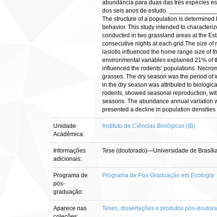
abundância para duas das três espécies est
dos seis anos de estudo. __________
The structure of a population is determined b
behavior. This study intended to characterize
conducted in two grassland areas at the Est
consecutive nights at each grid.The size o
lasiotis influenced the home range size of 
environmental variables explained 21% of t
influenced the rodents’ populations. Necrom
grasses. The dry season was the period of i
in the dry season was attributed to biologic
rodents, showed seasonal reproduction, with
seasons. The abundance annual variation was
presented a decline in population densities o
Unidade
Instituto de Ciências Biológicas (IB)
Acadêmica:
Informações
Tese (doutorado)—Universidade de Brasília
adicionais:
Programa de
Programa de Pós-Graduação em Ecologia
pós-
graduação:
Aparece nas
Teses, dissertações e produtos pós-doutor
coleções: