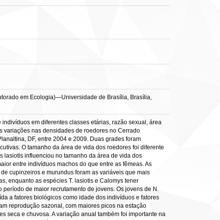
utorado em Ecologia)—Universidade de Brasília, Brasília,
indivíduos em diferentes classes etárias, razão sexual, área
 as variações nas densidades de roedores no Cerrado
analtina, DF, entre 2004 e 2009. Duas grades foram
tivas. O tamanho da área de vida dos roedores foi diferente
 lasiotis influenciou no tamanho da área de vida dos
 maior entre indivíduos machos do que entre as fêmeas. As
de cupinzeiros e murundus foram as variáveis que mais
 enquanto as espécies T. lasiotis e Calomys tener
o período de maior recrutamento de jovens. Os jovens de N.
da a fatores biológicos como idade dos indivíduos e fatores
aram reprodução sazonal, com maiores picos na estação
es seca e chuvosa. A variação anual também foi importante na