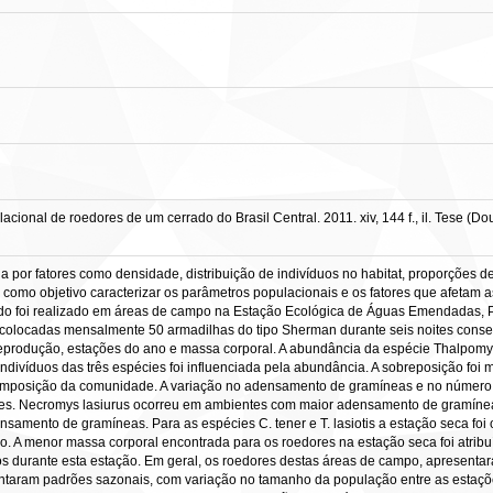
onal de roedores de um cerrado do Brasil Central. 2011. xiv, 144 f., il. Tese (Do
por fatores como densidade, distribuição de indivíduos no habitat, proporções de 
 como objetivo caracterizar os parâmetros populacionais e os fatores que afetam
do foi realizado em áreas de campo na Estação Ecológica de Águas Emendadas, Pl
locadas mensalmente 50 armadilhas do tipo Sherman durante seis noites consecu
reprodução, estações do ano e massa corporal. A abundância da espécie Thalpomys
indivíduos das três espécies foi influenciada pela abundância. A sobreposição foi
omposição da comunidade. A variação no adensamento de gramíneas e no número 
es. Necromys lasiurus ocorreu em ambientes com maior adensamento de gramíneas,
mento de gramíneas. Para as espécies C. tener e T. lasiotis a estação seca foi 
o. A menor massa corporal encontrada para os roedores na estação seca foi atribuí
os durante esta estação. Em geral, os roedores destas áreas de campo, apresent
sentaram padrões sazonais, com variação no tamanho da população entre as estaçõ