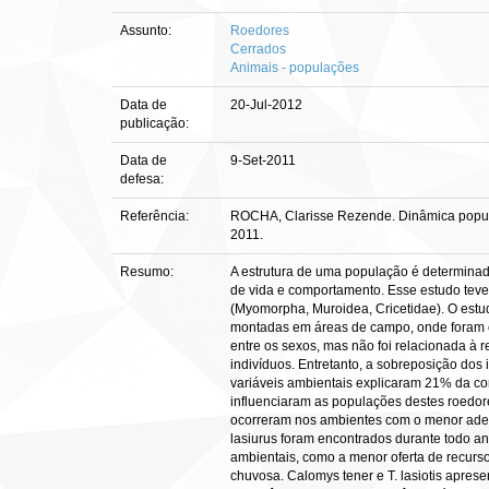
Assunto:
Roedores
Cerrados
Animais - populações
Data de
20-Jul-2012
publicação:
Data de
9-Set-2011
defesa:
Referência:
ROCHA, Clarisse Rezende. Dinâmica populaci
2011.
Resumo:
A estrutura de uma população é determinada 
de vida e comportamento. Esse estudo teve
(Myomorpha, Muroidea, Cricetidae). O estu
montadas em áreas de campo, onde foram co
entre os sexos, mas não foi relacionada à 
indivíduos. Entretanto, a sobreposição dos 
variáveis ambientais explicaram 21% da c
influenciaram as populações destes roedor
ocorreram nos ambientes com o menor adensa
lasiurus foram encontrados durante todo an
ambientais, como a menor oferta de recurs
chuvosa. Calomys tener e T. lasiotis apre