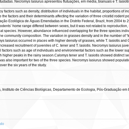
udadas. Necromys lasiurus apresentou flutuações, em média, bianuais e T. lasiot
___________________________________________________________________
y factors such as density, distribution of individuals in the habitat, proportions of 
 the factors and their determinants affecting the variation of three cricetid rodent p
ação Ecológica de Águas Emendadas in the Distrito Federal, Brazil, from 2004 to 2
f rodents’ home range differed between sexes, but it was not related to reproduct
that species. However, abundance influenced overlapping for the three species indi
he community composition. The variation in grasses density and in the number of “
ys lasiurus occurred in places with higher density of grasses, while T. lasiotis and
ncreased recruitment of juveniles of C. tener and T. lasiotis. Necromys lasiurus ju
al factors such as age of individuals and environmental factors such as the lower s
 higher peaks in the rainy season.Calomys tener and T. lasiotis showed distinct se
 also important for two of the three species. Necromys lasiurus showed population
ver the six years of the study.
, Instituto de Ciências Biológicas, Departamento de Ecologia, Pós-Graduação em 
ado