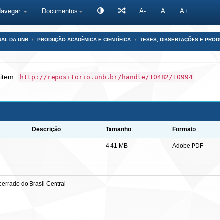
Navegar
Documentos
A-
A
A+
NAL DA UNB
PRODUÇÃO ACADÊMICA E CIENTÍFICA
TESES, DISSERTAÇÕES E PRO
 item:
http://repositorio.unb.br/handle/10482/10994
Descrição
Tamanho
Formato
4,41 MB
Adobe PDF
errado do Brasil Central