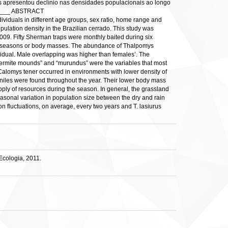
is apresentou declínio nas densidades populacionais ao longo
____ ABSTRACT
individuals in different age groups, sex ratio, home range and
opulation density in the Brazilian cerrado. This study was
009. Fifty Sherman traps were monthly baited during six
ion, seasons or body masses. The abundance of Thalpomys
vidual. Male overlapping was higher than females’. The
termite mounds” and “murundus” were the variables that most
 Calomys tener occurred in environments with lower density of
veniles were found throughout the year. Their lower body mass
upply of resources during the season. In general, the grassland
asonal variation in population size between the dry and rain
 fluctuations, on average, every two years and T. lasiurus
Ecologia, 2011.