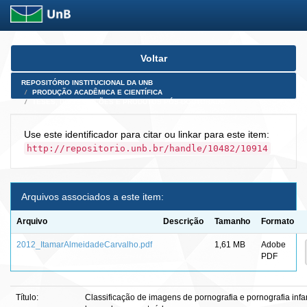
Skip
Voltar
navigation
REPOSITÓRIO INSTITUCIONAL DA UNB
PRODUÇÃO ACADÊMICA E CIENTÍFICA
TESES, DISSERTAÇÕES E PRODUTOS PÓS-DOUTORADO
Use este identificador para citar ou linkar para este item:
http://repositorio.unb.br/handle/10482/10914
Arquivos associados a este item:
Arquivo
Descrição
Tamanho
Formato
2012_ItamarAlmeidadeCarvalho.pdf
1,61 MB
Adobe
PDF
Título:
Classificação de imagens de pornografia e pornografia infa