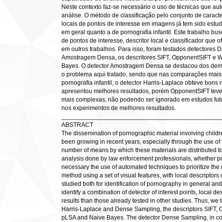
Neste contexto faz-se necessário o uso de técnicas que aut
análise. O método de classificação pelo conjunto de caracte
locais de pontos de interesse em imagens já tem sido estud
em geral quanto a de pornografia infantil. Este trabalho bu
de pontos de interesse, descritor local e classificador que 
em outros trabalhos. Para isso, foram testados detectores D
Amostragem Densa, os descritores SIFT, OpponentSIFT e WS
Bayes. O detector Amostragem Densa se destacou dos dema
o problema aqui tratado, sendo que nas comparações mai
pornografia infantil, o detector Harris-Laplace obteve bons 
apresentou melhores resultados, porém OpponentSIFT tev
mais complexas, não podendo ser ignorado em estudos futur
nos experimentos de melhores resultados.
______________________________________________
ABSTRACT
The dissemination of pornographic material involving child
been growing in recent years, especially through the use of 
number of means by which these materials are distributed tod
analysis done by law enforcement professionals, whether polic
necessary the use of automated techniques to prioritize the 
method using a set of visual features, with local descriptors
studied both for identification of pornography in general an
identify a combination of detector of interest points, local de
results than those already tested in other studies. Thus, we 
Harris-Laplace and Dense Sampling, the descriptors SIFT, 
pLSA and Naive Bayes. The detector Dense Sampling, in co