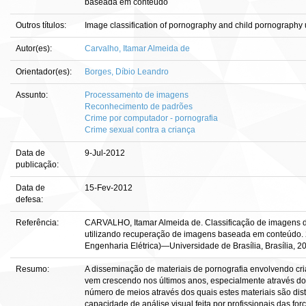
baseada em conteúdo
Outros títulos:
Image classification of pornography and child pornography 
Autor(es):
Carvalho, Itamar Almeida de
Orientador(es):
Borges, Díbio Leandro
Assunto:
Processamento de imagens
Reconhecimento de padrões
Crime por computador - pornografia
Crime sexual contra a criança
Data de
9-Jul-2012
publicação:
Data de
15-Fev-2012
defesa:
Referência:
CARVALHO, Itamar Almeida de. Classificação de imagens de 
utilizando recuperação de imagens baseada em conteúdo. 201
Engenharia Elétrica)—Universidade de Brasília, Brasília, 2
Resumo:
A disseminação de materiais de pornografia envolvendo c
vem crescendo nos últimos anos, especialmente através do 
número de meios através dos quais estes materiais são dis
capacidade de análise visual feita por profissionais das for