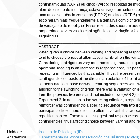
continham duas (VAR 2) ou cinco (VAR 5) respostas de mu
além do critério de mudança, estava em vigor um critério de 
uma única sequência com duas (REP 2) ou cinco (REP 5) r
escolheram mais frequentemente a alternativa com o critér
de variação e de repetição. Esses resultados sugerem que o
propriedades aversivas às contingências de variação, afetan
sequências.
______________________________________________
ABSTRACT
When given a choice between varying and repeating res
tend to choose the repeat alternative, mainly when the vari
Considering that rigorous vary requirements generate sequ
operanda, leading to an increase in response cost, it is po
repeating is influenced by that variable. Thus, the present 
contingencies on basis of the direct manipulation of the in
students had to choose between emitting sequences with two 
addition to the switching criterion, there was a variation cri
from the previous five ones and that included two (VAR 2) or
Experiment 2, in addition to the switching criterion, a repetitio
reinforcer was contingent to a specific sequence with two (R
participants chose more often the alternative with the two-swi
repetition context. These results suggest that response cost
contingencies, thus affecting choice between varying and 
Unidade
Instituto de Psicologia (IP)
Acadêmica:
Departamento de Processos Psicológicos Básicos (IP PPB)