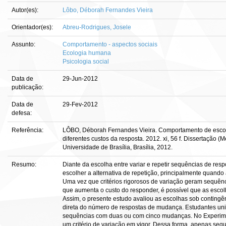
Autor(es):
Lôbo, Déborah Fernandes Vieira
Orientador(es):
Abreu-Rodrigues, Josele
Assunto:
Comportamento - aspectos sociais
Ecologia humana
Psicologia social
Data de
29-Jun-2012
publicação:
Data de
29-Fev-2012
defesa:
Referência:
LÔBO, Déborah Fernandes Vieira. Comportamento de escol
diferentes custos da resposta. 2012. xi, 56 f. Dissertaçã
Universidade de Brasília, Brasília, 2012.
Resumo:
Diante da escolha entre variar e repetir sequências de r
escolher a alternativa de repetição, principalmente quando 
Uma vez que critérios rigorosos de variação geram sequên
que aumenta o custo do responder, é possível que as escolh
Assim, o presente estudo avaliou as escolhas sob contingê
direta do número de respostas de mudança. Estudantes univ
sequências com duas ou com cinco mudanças. No Experimen
um critério de variação em vigor. Dessa forma, apenas sequ