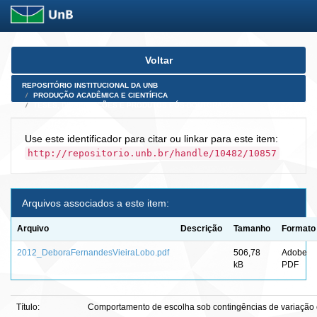
Skip
Voltar
navigation
REPOSITÓRIO INSTITUCIONAL DA UNB
PRODUÇÃO ACADÊMICA E CIENTÍFICA
TESES, DISSERTAÇÕES E PRODUTOS PÓS-DOUTORADO
Use este identificador para citar ou linkar para este item:
http://repositorio.unb.br/handle/10482/10857
Arquivos associados a este item:
Arquivo
Descrição
Tamanho
Formato
2012_DeboraFernandesVieiraLobo.pdf
506,78
Adobe
kB
PDF
Título:
Comportamento de escolha sob contingências de variação c