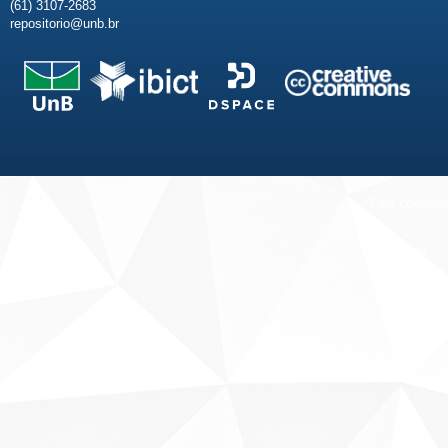
(61) 3107-2683
repositorio@unb.br
Fale conosco
Sobre