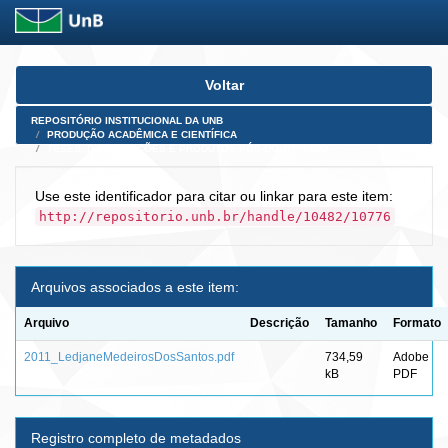
Skip
Voltar
navigation
REPOSITÓRIO INSTITUCIONAL DA UNB
PRODUÇÃO ACADÊMICA E CIENTÍFICA
TESES, DISSERTAÇÕES E PRODUTOS PÓS-DOUTORADO
Use este identificador para citar ou linkar para este item:
http://repositorio.unb.br/handle/10482/10776
Arquivos associados a este item:
Arquivo
Descrição
Tamanho
Formato
2011_LedjaneMedeirosDosSantos.pdf
734,59
Adobe
kB
PDF
Registro completo de metadados