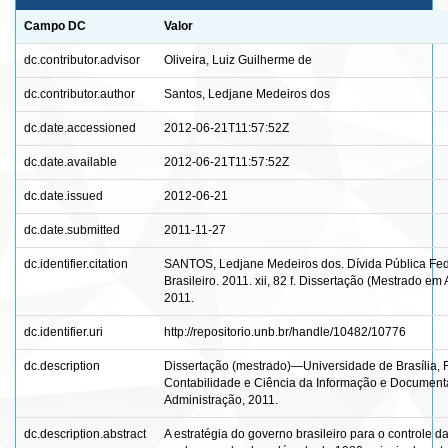
Campo DC
Valor
dc.contributor.advisor
Oliveira, Luiz Guilherme de
dc.contributor.author
Santos, Ledjane Medeiros dos
dc.date.accessioned
2012-06-21T11:57:52Z
dc.date.available
2012-06-21T11:57:52Z
dc.date.issued
2012-06-21
dc.date.submitted
2011-11-27
dc.identifier.citation
SANTOS, Ledjane Medeiros dos. Dívida Pública Fed
Brasileiro. 2011. xii, 82 f. Dissertação (Mestrado e
2011.
dc.identifier.uri
http://repositorio.unb.br/handle/10482/10776
dc.description
Dissertação (mestrado)—Universidade de Brasília, 
Contabilidade e Ciência da Informação e Documen
Administração, 2011.
dc.description.abstract
A estratégia do governo brasileiro para o controle 