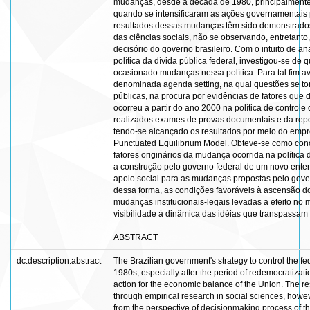
mudanças, desde a década de 1980, principalmente
quando se intensificaram as ações governamentais 
resultados dessas mudanças têm sido demonstrados
das ciências sociais, não se observando, entretant
decisório do governo brasileiro. Com o intuito de an
política da dívida pública federal, investigou-se d
ocasionado mudanças nessa política. Para tal fim av
denominada agenda setting, na qual questões se tor
públicas, na procura por evidências de fatores qu
ocorreu a partir do ano 2000 na política de controle 
realizados exames de provas documentais e da reperc
tendo-se alcançado os resultados por meio do empre
Punctuated Equilibrium Model. Obteve-se como con
fatores originários da mudança ocorrida na política 
a construção pelo governo federal de um novo entend
apoio social para as mudanças propostas pelo gover
dessa forma, as condições favoráveis à ascensão 
mudanças institucionais-legais levadas a efeito no
visibilidade à dinâmica das idéias que transpassam 
________________________________________
ABSTRACT
dc.description.abstract
The Brazilian government's strategy to control the 
1980s, especially after the period of redemocratizat
action for the economic balance of the Union. The 
through empirical research in social sciences, howev
from the perspective of decisionmaking process of th