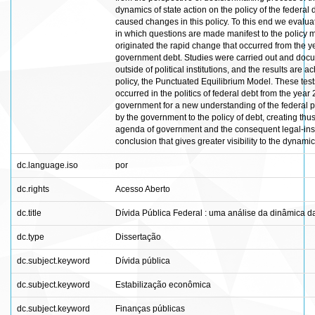
dynamics of state action on the policy of the federa
caused changes in this policy. To this end we evaluat
in which questions are made manifest to the policy m
originated the rapid change that occurred from the yea
government debt. Studies were carried out and docum
outside of political institutions, and the results are
policy, the Punctuated Equilibrium Model. These tests
occurred in the politics of federal debt from the year
government for a new understanding of the federal p
by the government to the policy of debt, creating thus 
agenda of government and the consequent legal-insti
conclusion that gives greater visibility to the dynamic
dc.language.iso
por
dc.rights
Acesso Aberto
dc.title
Dívida Pública Federal : uma análise da dinâmica d
dc.type
Dissertação
dc.subject.keyword
Dívida pública
dc.subject.keyword
Estabilização econômica
dc.subject.keyword
Finanças públicas