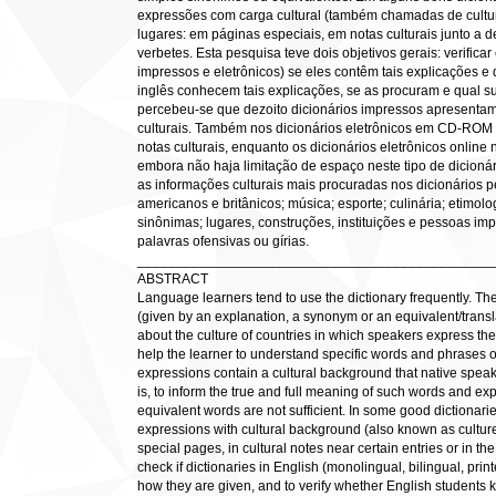
expressões com carga cultural (também chamadas de cultur
lugares: em páginas especiais, em notas culturais junto a d
verbetes. Esta pesquisa teve dois objetivos gerais: verifica
impressos e eletrônicos) se eles contêm tais explicações e 
inglês conhecem tais explicações, se as procuram e qual su
percebeu-se que dezoito dicionários impressos apresentam
culturais. Também nos dicionários eletrônicos em CD-ROM h
notas culturais, enquanto os dicionários eletrônicos online 
embora não haja limitação de espaço neste tipo de dicionár
as informações culturais mais procuradas nos dicionários pe
americanos e britânicos; música; esporte; culinária; etimol
sinônimas; lugares, construções, instituições e pessoas im
palavras ofensivas ou gírias.
______________________________________________
ABSTRACT
Language learners tend to use the dictionary frequently. Th
(given by an explanation, a synonym or an equivalent/transla
about the culture of countries in which speakers express th
help the learner to understand specific words and phrases 
expressions contain a cultural background that native speake
is, to inform the true and full meaning of such words and e
equivalent words are not sufficient. In some good dictionar
expressions with cultural background (also known as culture-
special pages, in cultural notes near certain entries or in th
check if dictionaries in English (monolingual, bilingual, pri
how they are given, and to verify whether English students k