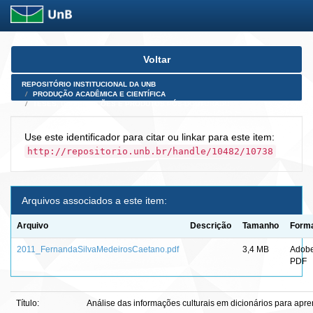
Skip
Voltar
navigation
REPOSITÓRIO INSTITUCIONAL DA UNB
PRODUÇÃO ACADÊMICA E CIENTÍFICA
TESES, DISSERTAÇÕES E PRODUTOS PÓS-DOUTORADO
Use este identificador para citar ou linkar para este item:
http://repositorio.unb.br/handle/10482/10738
Arquivos associados a este item:
Arquivo
Descrição
Tamanho
Form
2011_FernandaSilvaMedeirosCaetano.pdf
3,4 MB
Adob
PDF
Título:
Análise das informações culturais em dicionários para apre