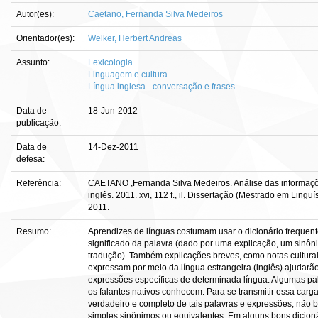
Autor(es):
Caetano, Fernanda Silva Medeiros
Orientador(es):
Welker, Herbert Andreas
Assunto:
Lexicologia
Linguagem e cultura
Língua inglesa - conversação e frases
Data de
18-Jun-2012
publicação:
Data de
14-Dez-2011
defesa:
Referência:
CAETANO ,Fernanda Silva Medeiros. Análise das informaçõe
inglês. 2011. xvi, 112 f., il. Dissertação (Mestrado em Lingu
2011.
Resumo:
Aprendizes de línguas costumam usar o dicionário frequen
significado da palavra (dado por uma explicação, um sinô
tradução). Também explicações breves, como notas culturais
expressam por meio da língua estrangeira (inglês) ajudarã
expressões específicas de determinada língua. Algumas pa
os falantes nativos conhecem. Para se transmitir essa carga c
verdadeiro e completo de tais palavras e expressões, não 
simples sinônimos ou equivalentes. Em alguns bons dicion