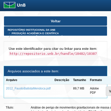
Skip
Voltar
navigation
REPOSITÓRIO INSTITUCIONAL DA UNB
PRODUÇÃO ACADÊMICA E CIENTÍFICA
TESES, DISSERTAÇÕES E PRODUTOS PÓS-DOUTORADO
Use este identificador para citar ou linkar para este item:
http://repositorio.unb.br/handle/10482/10387
Arquivos associados a este item:
Arquivo
Descrição
Tamanho
Formato
2012_FaustoBatistaMendoca.pdf
89,7 MB
Adobe
V
PDF
Título:
Análise de perigo de movimentos gravitacionais de massa d