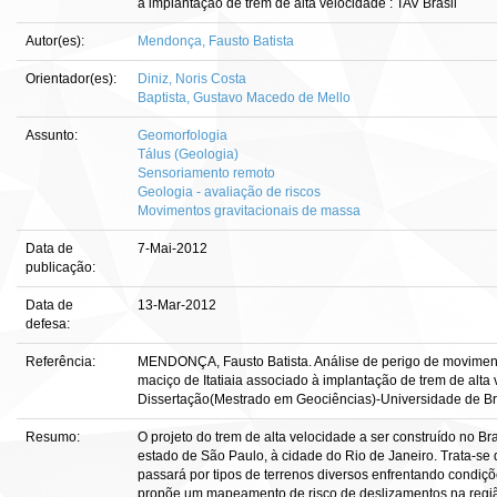
à implantação de trem de alta velocidade : TAV Brasil
Autor(es):
Mendonça, Fausto Batista
Orientador(es):
Diniz, Noris Costa
Baptista, Gustavo Macedo de Mello
Assunto:
Geomorfologia
Tálus (Geologia)
Sensoriamento remoto
Geologia - avaliação de riscos
Movimentos gravitacionais de massa
Data de
7-Mai-2012
publicação:
Data de
13-Mar-2012
defesa:
Referência:
MENDONÇA, Fausto Batista. Análise de perigo de moviment
maciço de Itatiaia associado à implantação de trem de alta vel
Dissertação(Mestrado em Geociências)-Universidade de Bras
Resumo:
O projeto do trem de alta velocidade a ser construído no Br
estado de São Paulo, à cidade do Rio de Janeiro. Trata-se 
passará por tipos de terrenos diversos enfrentando condiçõe
propõe um mapeamento de risco de deslizamentos na região 