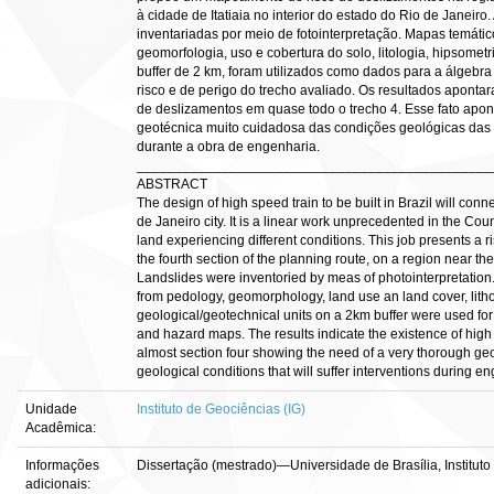
à cidade de Itatiaia no interior do estado do Rio de Janeiro
inventariadas por meio de fotointerpretação. Mapas temáti
geomorfologia, uso e cobertura do solo, litologia, hipsome
buffer de 2 km, foram utilizados como dados para a álgeb
risco e de perigo do trecho avaliado. Os resultados apontar
de deslizamentos em quase todo o trecho 4. Esse fato apo
geotécnica muito cuidadosa das condições geológicas das 
durante a obra de engenharia.
______________________________________________
ABSTRACT
The design of high speed train to be built in Brazil will con
de Janeiro city. It is a linear work unprecedented in the Coun
land experiencing different conditions. This job presents a r
the fourth section of the planning route, on a region near the c
Landslides were inventoried by meas of photointerpretation
from pedology, geomorphology, land use an land cover, lith
geological/geotechnical units on a 2km buffer were used for
and hazard maps. The results indicate the existence of high r
almost section four showing the need of a very thorough geo
geological conditions that will suffer interventions during e
Unidade
Instituto de Geociências (IG)
Acadêmica:
Informações
Dissertação (mestrado)—Universidade de Brasília, Instituto
adicionais: