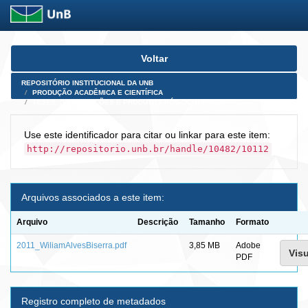
Skip
Voltar
navigation
REPOSITÓRIO INSTITUCIONAL DA UNB
PRODUÇÃO ACADÊMICA E CIENTÍFICA
TESES, DISSERTAÇÕES E PRODUTOS PÓS-DOUTORADO
Use este identificador para citar ou linkar para este item:
http://repositorio.unb.br/handle/10482/10112
Arquivos associados a este item:
Arquivo
Descrição
Tamanho
Formato
2011_WiliamAlvesBiserra.pdf
3,85 MB
Adobe
Visu
PDF
Registro completo de metadados