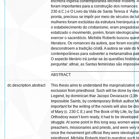
escritora inglesa contemporânea Michèle Roberts. A
foram importantes para a construção dos romances:
230 d.C.) e O Livro da Vida de Santa Teresa d ‘Ávil
pronta, precisou se impôr por meio de séculos de l
mulheres foram excluídas da estrutura hierárquica e
o estabelecimento do cristianismo, eram pregadoras
estatizado o movimento, porém, foram ideologicament
exercer o sacerdócio. Michèle Roberts buscou questi
literatura. Os romances da autora, que foram escol
desconstroem a tradição cristã. A autora se vale do 
contemporâneas para subverter a metanarrativa patri
O aspecto literário irá juntar-se às questões históric
perguntar: afinal, as Santas feministas são impossí
________________________________________
ABSTRACT
dc.description.abstract
This thesis aims to understand the marginalization 
exclusion from priesthood. Such will be done by me
Legend, by dominican friar Jacopo Devarazze (13th c
Impossible Saints, by contemporary British author M
important for the writing of the novels will also be
of Mary (c. 230 C.E.) and The Book of My Life, by Sa
Orthodoxy wasn’t born ready, it had to be develope
struggle. At some point in this long way, women we
preachers, missionaries and priests, and were very i
once the movement got official they were ideological
priesthood. MIchèle Roberts tried to question such his