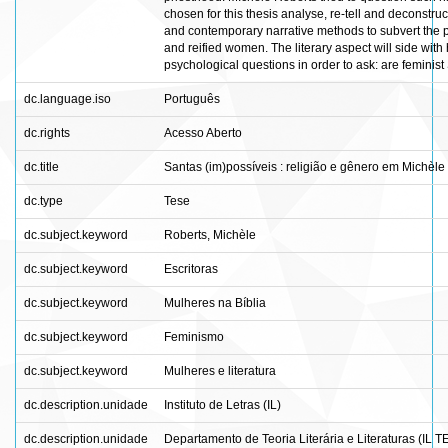
chosen for this thesis analyse, re-tell and deconstru
and contemporary narrative methods to subvert the pa
and reified women. The literary aspect will side with h
psychological questions in order to ask: are feminist
dc.language.iso
Português
dc.rights
Acesso Aberto
dc.title
Santas (im)possíveis : religião e gênero em Michèle
dc.type
Tese
dc.subject.keyword
Roberts, Michèle
dc.subject.keyword
Escritoras
dc.subject.keyword
Mulheres na Bíblia
dc.subject.keyword
Feminismo
dc.subject.keyword
Mulheres e literatura
dc.description.unidade
Instituto de Letras (IL)
dc.description.unidade
Departamento de Teoria Literária e Literaturas (IL T