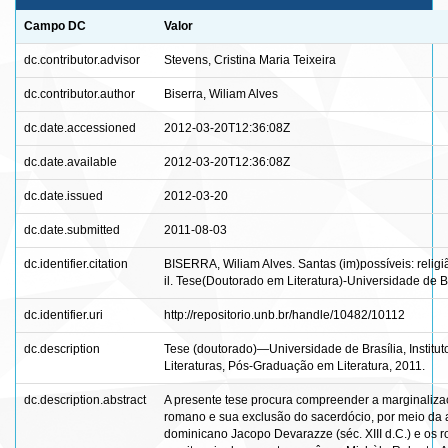
Campo DC
Valor
dc.contributor.advisor
Stevens, Cristina Maria Teixeira
dc.contributor.author
Biserra, Wiliam Alves
dc.date.accessioned
2012-03-20T12:36:08Z
dc.date.available
2012-03-20T12:36:08Z
dc.date.issued
2012-03-20
dc.date.submitted
2011-08-03
dc.identifier.citation
BISERRA, Wiliam Alves. Santas (im)possíveis: religi
il. Tese(Doutorado em Literatura)-Universidade de Bra
dc.identifier.uri
http://repositorio.unb.br/handle/10482/10112
dc.description
Tese (doutorado)—Universidade de Brasília, Institut
Literaturas, Pós-Graduação em Literatura, 2011.
dc.description.abstract
A presente tese procura compreender a marginaliza
romano e sua exclusão do sacerdócio, por meio da a
dominicano Jacopo Devarazze (séc. XIII d.C.) e os r