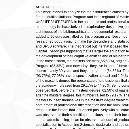
______________________________________________
ABSTRACT
This work intends to analyze the main influences caused by 
for the Multiinstitutional Program and Inter-regional of Mas
UnB/UFPB/UFPE/UFRN in the academic and professional act
methodology is characterized as exploratory-descriptive, ba
techniques of the bibliographical and documental research. 
added to 96 egresses, titled by this program until Decembe
researched population. To make the descriptive and statistic
and SPSS software. The theoretical outline that it based the
Capital Theory, presupposing that as larger the education lev
the development of their cognitive abilities and of his/her produ
in the most of them, the masters are men (65,63%), original o
Program (83,33%), and nowadays they live in one of those st
approximately 39 years and they are married (64,58%). The
(93,75%), 77,08% have a specialization at least and 1,04% 
of the master's degree the percentage of professionals that p
the academy increased from 29,17% to 44,80%. Being conside
observed that, before the masters' degree, 62,50% of maste
after the masters' degree, this number raised to 79,17%. The
masters to insert themselves in the master's degree were: t
obtainment of professional differentiation and the amplificat
relation to the factors that influenced positively with his co
was observed in their scientific productions and in their inco
their academic acting, it can be observed: amount of gradua
specialization in Accounting Sciences, doctorate and doctora