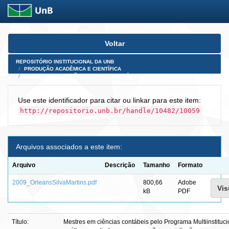
Skip
Voltar
navigation
REPOSITÓRIO INSTITUCIONAL DA UNB
PRODUÇÃO ACADÊMICA E CIENTÍFICA
TESES, DISSERTAÇÕES E PRODUTOS PÓS-DOUTORADO
Use este identificador para citar ou linkar para este item:
http://repositorio.unb.br/handle/10482/10059
Arquivos associados a este item:
Arquivo
Descrição
Tamanho
Formato
2009_OrleansSilvaMartins.pdf
800,66
Adobe
Vis
kB
PDF
Título:
Mestres em ciências contábeis pelo Programa Multiinsti