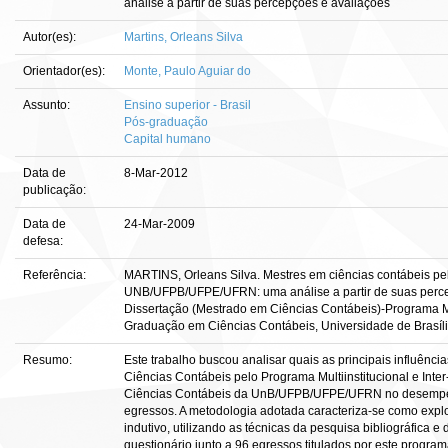
análise a partir de suas percepções e avaliações
Autor(es):
Martins, Orleans Silva
Orientador(es):
Monte, Paulo Aguiar do
Assunto:
Ensino superior - Brasil
Pós-graduação
Capital humano
Data de
8-Mar-2012
publicação:
Data de
24-Mar-2009
defesa:
Referência:
MARTINS, Orleans Silva. Mestres em ciências contábeis pel
UNB/UFPB/UFPE/UFRN: uma análise a partir de suas percep
Dissertação (Mestrado em Ciências Contábeis)-Programa Mult
Graduação em Ciências Contábeis, Universidade de Brasí
Resumo:
Este trabalho buscou analisar quais as principais influênci
Ciências Contábeis pelo Programa Multiinstitucional e In
Ciências Contábeis da UnB/UFPB/UFPE/UFRN no desempen
egressos. A metodologia adotada caracteriza-se como explo
indutivo, utilizando as técnicas da pesquisa bibliográfica e
questionário junto a 96 egressos titulados por este progra