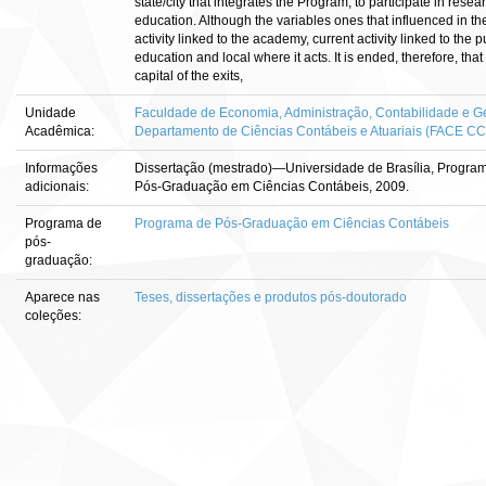
state/city that integrates the Program, to participate in rese
education. Although the variables ones that influenced in the
activity linked to the academy, current activity linked to the 
education and local where it acts. It is ended, therefore, that
capital of the exits,
Unidade
Faculdade de Economia, Administração, Contabilidade e Ge
Acadêmica:
Departamento de Ciências Contábeis e Atuariais (FACE C
Informações
Dissertação (mestrado)—Universidade de Brasília, Programa 
adicionais:
Pós-Graduação em Ciências Contábeis, 2009.
Programa de
Programa de Pós-Graduação em Ciências Contábeis
pós-
graduação:
Aparece nas
Teses, dissertações e produtos pós-doutorado
coleções: