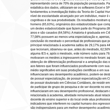
representando cerca de 70% da população pesquisada. Para 
estatística dos dados, utilizaram-se os softwares Excel e 
fundamentou a investigação tratou da Teoria do Capital H
nível de escolaridade alcançado por um indivíduo, maior é
cognitivas e de sua produtividade. Os resultados mostram 
homens (65,63%), originários dos estados/cidade que c
um destes estados/cidade que fazem parte do Programa (
anos e são casados (64,58%). A maioria é graduada em Ciê
77,08% possuem ao menos uma especialização e, apenas,
conclusão do mestrado o percentual de profissionais que 
principal relacionada à academia saltou de 29,17% para 
que lecionam, observou-se que, antes do mestrado, 62,50
alguma IES e, após o mestrado, este número subiu para 79,
motivaram os mestres a ingressarem no mestrado foram: a
obtenção de diferenciação profissional e a ampliação das
aos fatores que foram influenciados positivamente com su
médio significativo em suas produções científicas e em sua
influenciaram seu desempenho acadêmico, podem-se destac
de possuir especialização, de possuir especialização em C
de possuir doutorado em Ciências Contábeis, de residir em
de participar de grupo de pesquisa e de ser docente no ensi
influenciaram em seu desempenho profissional, destacam-s
relacionada à academia, atividade remunerada atual relacio
docente do ensino superior e do local onde atua profission
indicadores que interferem no capital humano dos egressos
são indispensáveis para um melhor desempenho acadêmico 