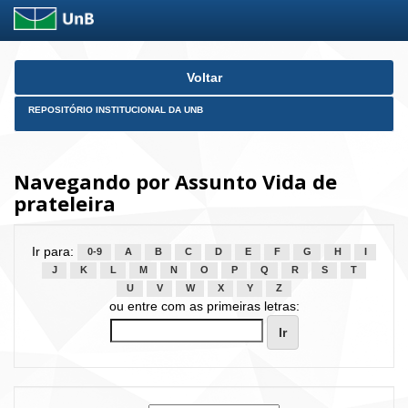
Skip
Voltar
navigation
REPOSITÓRIO INSTITUCIONAL DA UNB
Navegando por Assunto Vida de
prateleira
Ir para:
0-9
A
B
C
D
E
F
G
H
I
J
K
L
M
N
O
P
Q
R
S
T
U
V
W
X
Y
Z
ou entre com as primeiras letras: