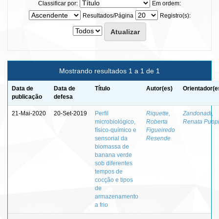
Classificar por:
Em ordem:
Resultados/Página
Registro(s):
Mostrando resultados 1 a 1 de 1
Data de
Data de
Título
Autor(es)
Orientador(e
publicação
defesa
21-Mai-2020
20-Set-2019
Perfil
Riquette,
Zandonadi,
microbiológico,
Roberta
Renata Pupp
físico-químico e
Figueiredo
sensorial da
Resende
biomassa de
banana verde
sob diferentes
tempos de
cocção e tipos
de
armazenamento
a frio