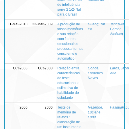
de inteligência
son-r 2 1/2-7[a]
para o Brasil
11-Mai-2010
23-Mar-2009
A produção de
Huang, Tin
Janczura,
falsas memórias
Po
Gerson
e sua relação
Américo
com fatores
emocionais e
processamentos
consciente e
automático
Out-2008
Out-2008
Relação entre
Condé,
Laros, Jaco
características
Frederico
Arie
do teste
Neves
educacional e
estimativa de
habilidade do
estudante
2006
2006
Teste de
Rezende,
Pasquali, Lu
memória de
Luciene
relatos :
Luiza
elaboração de
um instrumento