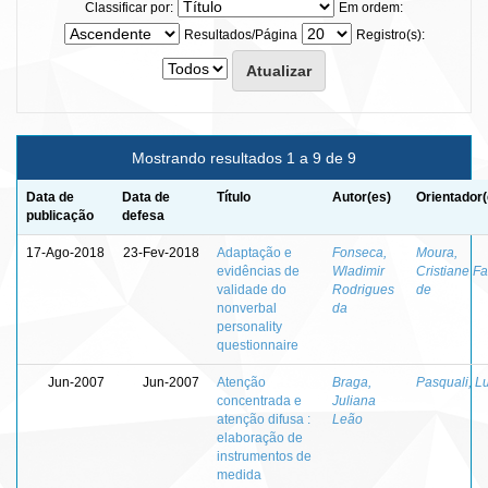
Classificar por:
Em ordem:
Resultados/Página
Registro(s):
Mostrando resultados 1 a 9 de 9
Data de
Data de
Título
Autor(es)
Orientador(
publicação
defesa
17-Ago-2018
23-Fev-2018
Adaptação e
Fonseca,
Moura,
evidências de
Wladimir
Cristiane F
validade do
Rodrigues
de
nonverbal
da
personality
questionnaire
Jun-2007
Jun-2007
Atenção
Braga,
Pasquali, Lu
concentrada e
Juliana
atenção difusa :
Leão
elaboração de
instrumentos de
medida