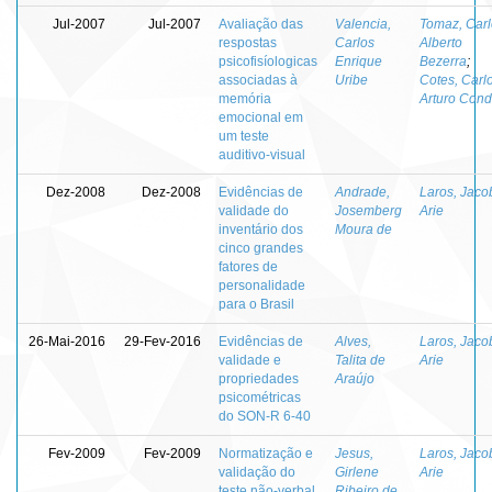
Jul-2007
Jul-2007
Avaliação das
Valencia,
Tomaz, Carl
respostas
Carlos
Alberto
psicofisíologicas
Enrique
Bezerra
;
associadas à
Uribe
Cotes, Carl
memória
Arturo Con
emocional em
um teste
auditivo-visual
Dez-2008
Dez-2008
Evidências de
Andrade,
Laros, Jaco
validade do
Josemberg
Arie
inventário dos
Moura de
cinco grandes
fatores de
personalidade
para o Brasil
26-Mai-2016
29-Fev-2016
Evidências de
Alves,
Laros, Jaco
validade e
Talita de
Arie
propriedades
Araújo
psicométricas
do SON-R 6-40
Fev-2009
Fev-2009
Normatização e
Jesus,
Laros, Jaco
validação do
Girlene
Arie
teste não-verbal
Ribeiro de