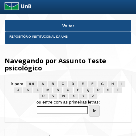
Skip
Voltar
navigation
REPOSITÓRIO INSTITUCIONAL DA UNB
Navegando por Assunto Teste
psicológico
Ir para:
0-9
A
B
C
D
E
F
G
H
I
J
K
L
M
N
O
P
Q
R
S
T
U
V
W
X
Y
Z
ou entre com as primeiras letras: