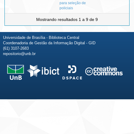
para seleção de
policiais
Mostrando resultados 1 a 9 de 9
Universidade de Brasília - Biblioteca Central
Coordenadoria de Gestão da Informação Digital - GID
(61) 3107-2683
repositorio@unb.br
Fale conosco
Sobre