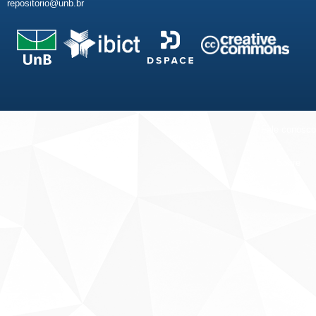
repositorio@unb.br
Fale conosco
Sobre