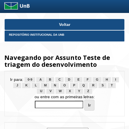
Skip
Voltar
navigation
REPOSITÓRIO INSTITUCIONAL DA UNB
Navegando por Assunto Teste de
triagem do desenvolvimento
Ir para:
0-9
A
B
C
D
E
F
G
H
I
J
K
L
M
N
O
P
Q
R
S
T
U
V
W
X
Y
Z
ou entre com as primeiras letras: