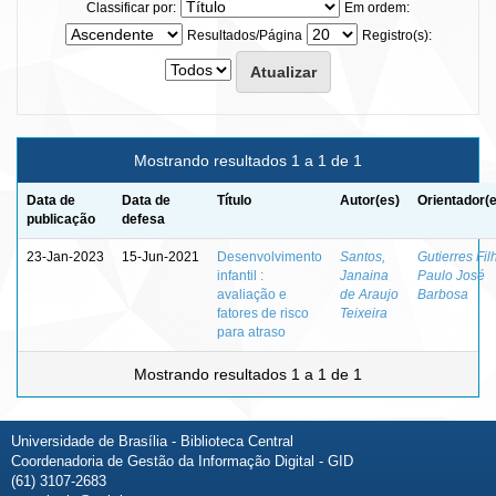
Classificar por:
Em ordem:
Resultados/Página
Registro(s):
Mostrando resultados 1 a 1 de 1
Data de
Data de
Título
Autor(es)
Orientador(
publicação
defesa
23-Jan-2023
15-Jun-2021
Desenvolvimento
Santos,
Gutierres Fil
infantil :
Janaina
Paulo José
avaliação e
de Araujo
Barbosa
fatores de risco
Teixeira
para atraso
Mostrando resultados 1 a 1 de 1
Universidade de Brasília - Biblioteca Central
Coordenadoria de Gestão da Informação Digital - GID
(61) 3107-2683