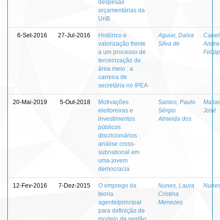
despesas
orçamentárias da
UnB
6-Set-2016
27-Jul-2016
Histórico e
Aguiar, Dalva
Cabel
valorização frente
Silva de
Andre
a um processo de
Felip
terceirização de
área meio : a
carreira de
secretária no IPEA
20-Mai-2019
5-Out-2018
Motivações
Santos, Paulo
Matias
eleitoreiras e
Sérgio
José
investimentos
Almeida dos
públicos
discricionários :
análise cross-
subnational em
uma jovem
democracia
12-Fev-2016
7-Dez-2015
O emprego da
Nunes, Laura
Nunes
teoria
Cristina
agente/principal
Menezes
para definição de
modelo de gestão