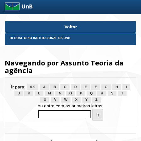
Skip
Voltar
navigation
REPOSITÓRIO INSTITUCIONAL DA UNB
Navegando por Assunto Teoria da
agência
Ir para:
0-9
A
B
C
D
E
F
G
H
I
J
K
L
M
N
O
P
Q
R
S
T
U
V
W
X
Y
Z
ou entre com as primeiras letras: