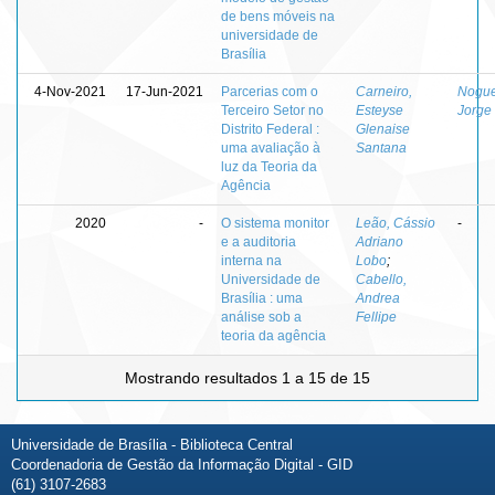
de bens móveis na
universidade de
Brasília
4-Nov-2021
17-Jun-2021
Parcerias com o
Carneiro,
Nogue
Terceiro Setor no
Esteyse
Jorge
Distrito Federal :
Glenaise
uma avaliação à
Santana
luz da Teoria da
Agência
2020
-
O sistema monitor
Leão, Cássio
-
e a auditoria
Adriano
interna na
Lobo
;
Universidade de
Cabello,
Brasília : uma
Andrea
análise sob a
Fellipe
teoria da agência
Mostrando resultados 1 a 15 de 15
Universidade de Brasília - Biblioteca Central
Coordenadoria de Gestão da Informação Digital - GID
(61) 3107-2683