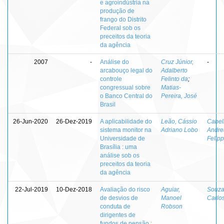
e agroindústria na
produção de
frango do Distrito
Federal sob os
preceitos da teoria
da agência
2007
-
Análise do
Cruz Júnior,
-
arcabouço legal do
Adalberto
controle
Felinto da
;
congressual sobre
Matias-
o Banco Central do
Pereira, José
Brasil
26-Jun-2020
26-Dez-2019
A aplicabilidade do
Leão, Cássio
Cabel
sistema monitor na
Adriano Lobo
Andre
Universidade de
Felip
Brasília : uma
análise sob os
preceitos da teoria
da agência
22-Jul-2019
10-Dez-2018
Avaliação do risco
Aguiar,
Souza
de desvios de
Manoel
Carlos
conduta de
Robson
dirigentes de
fundos de pensão :