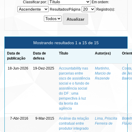
Classificar por:
Em ordem:
Resultados/Página
Registro(s):
Mostrando resultados 1 a 15 de 15
Data de
Data de
Título
Autor(es)
Orien
publicação
defesa
18-Jun-2026
19-Dez-2025
Accountability nas
Martinho,
Costa
parcerias entre
Marcio de
de Je
oscs de assistência
Rezende
Barro
social e o fundo de
assistência social
do DF : uma
perspectiva à luz
da teoria da
agência
7-Abr-2016
9-Mar-2015
Análise da relação
Lima, Priscilla
Botelh
contratual entre
Ferreira de
Flávi
produtor integrado