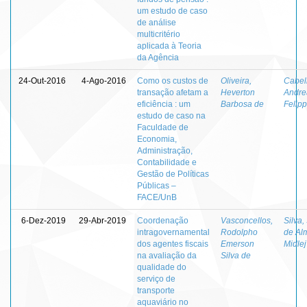
um estudo de caso
de análise
multicritério
aplicada à Teoria
da Agência
24-Out-2016
4-Ago-2016
Como os custos de
Oliveira,
Cabel
transação afetam a
Heverton
Andre
eficiência : um
Barbosa de
Felip
estudo de caso na
Faculdade de
Economia,
Administração,
Contabilidade e
Gestão de Políticas
Públicas –
FACE/UnB
6-Dez-2019
29-Abr-2019
Coordenação
Vasconcellos,
Silva,
intragovernamental
Rodolpho
de Al
dos agentes fiscais
Emerson
Midlej
na avaliação da
Silva de
qualidade do
serviço de
transporte
aquaviário no