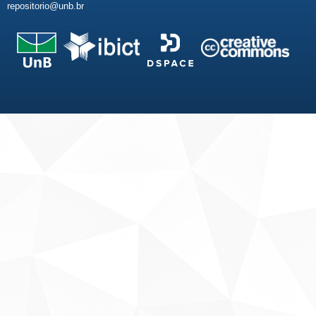
repositorio@unb.br
Fale conosco
Sobre