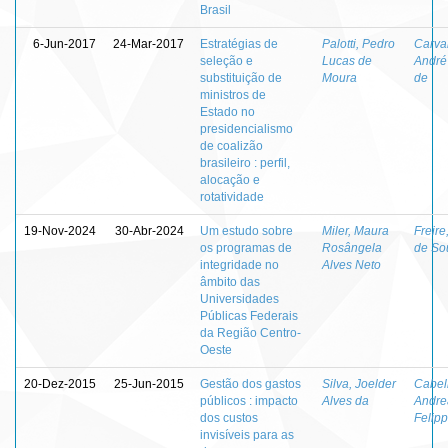
Brasil
6-Jun-2017
24-Mar-2017
Estratégias de
Palotti, Pedro
Carva
seleção e
Lucas de
André
substituição de
Moura
de
ministros de
Estado no
presidencialismo
de coalizão
brasileiro : perfil,
alocação e
rotatividade
19-Nov-2024
30-Abr-2024
Um estudo sobre
Miler, Maura
Freire
os programas de
Rosângela
de So
integridade no
Alves Neto
âmbito das
Universidades
Públicas Federais
da Região Centro-
Oeste
20-Dez-2015
25-Jun-2015
Gestão dos gastos
Silva, Joelder
Cabel
públicos : impacto
Alves da
Andre
dos custos
Felip
invisíveis para as