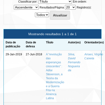
Classificar por:
Em ordem:
Resultados/Página
Registro(s):
Mostrando resultados 1 a 1 de 1
Data de
Data de
Título
Autor(es)
Orientador(es)
publicação
defesa
29-Jan-2019
27-Jun-2018
A “revolução
Silva,
Arraes, Virgílio
das
David
Caixeta
esperanças
Fernando
crescentes” :
Nogueira
Adlai
da
Stevenson, a
Teoria da
Modernização
e a Guerra
Fria na
América
Latina