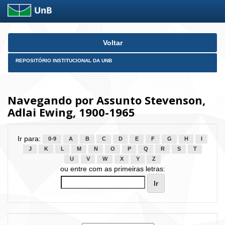
Skip
Voltar
navigation
REPOSITÓRIO INSTITUCIONAL DA UNB
Navegando por Assunto Stevenson,
Adlai Ewing, 1900-1965
Ir para:
0-9
A
B
C
D
E
F
G
H
I
J
K
L
M
N
O
P
Q
R
S
T
U
V
W
X
Y
Z
ou entre com as primeiras letras: