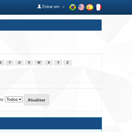
Entrar em:
S
T
U
V
W
X
Y
Z
s):