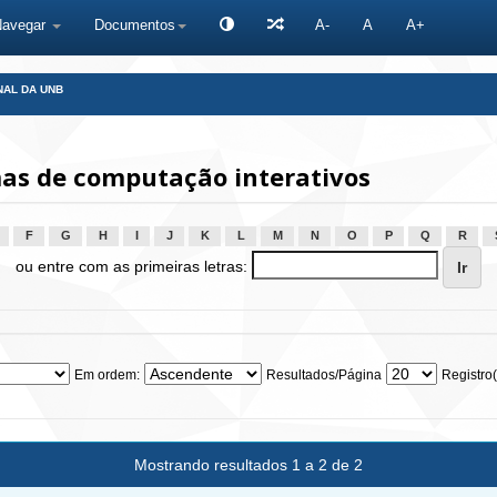
Navegar
Documentos
A-
A
A+
NAL DA UNB
as de computação interativos
F
G
H
I
J
K
L
M
N
O
P
Q
R
ou entre com as primeiras letras:
Em ordem:
Resultados/Página
Registro(
Mostrando resultados 1 a 2 de 2