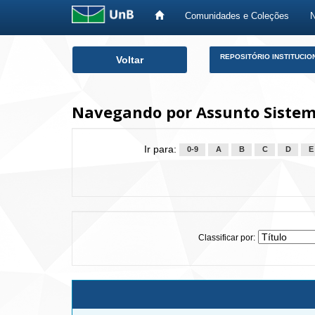
Comunidades e Coleções
Skip
REPOSITÓRIO INSTITUCIO
Voltar
navigation
Navegando por Assunto Sistem
Ir para:
0-9
A
B
C
D
E
Classificar por: