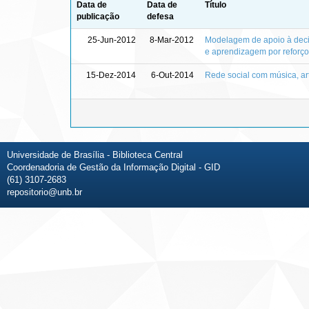
Data de
Data de
Título
publicação
defesa
25-Jun-2012
8-Mar-2012
Modelagem de apoio à decis
e aprendizagem por reforço
15-Dez-2014
6-Out-2014
Rede social com música, ar
Universidade de Brasília - Biblioteca Central
Coordenadoria de Gestão da Informação Digital - GID
(61) 3107-2683
repositorio@unb.br