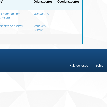
es)
Orientador(es)
Coorientador(es)
, Leonardo Luiz
Weigang, Li
-
a Vieira
 Beatriz de Freitas
Venturelli,
-
Suzete
Fale conosco
Sobre