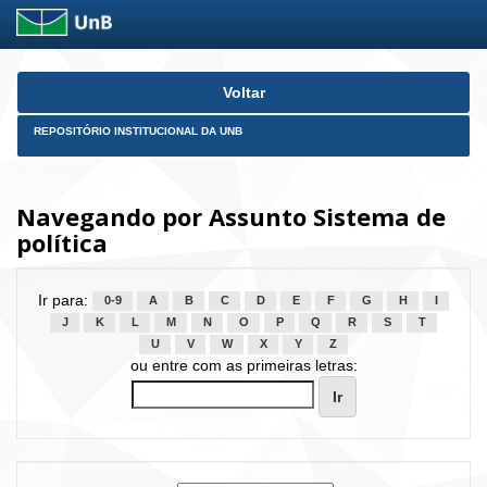
Skip
Voltar
navigation
REPOSITÓRIO INSTITUCIONAL DA UNB
Navegando por Assunto Sistema de
política
Ir para:
0-9
A
B
C
D
E
F
G
H
I
J
K
L
M
N
O
P
Q
R
S
T
U
V
W
X
Y
Z
ou entre com as primeiras letras: