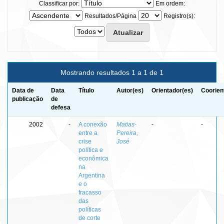
Classificar por:
Em ordem:
Resultados/Página
Registro(s):
Mostrando resultados 1 a 1 de 1
Data de
Data
Título
Autor(es)
Orientador(es)
Coorien
publicação
de
defesa
2002
-
A conexão
Matias-
-
-
entre a
Pereira,
crise
José
política e
econômica
na
Argentina
e o
fracasso
das
políticas
de corte