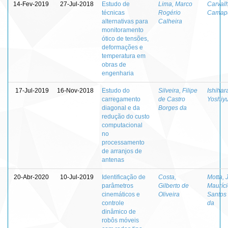
14-Fev-2019
27-Jul-2018
Estudo de
Lima, Marco
Carvalh
técnicas
Rogério
Camap
alternativas para
Calheira
monitoramento
ótico de tensões,
deformações e
temperatura em
obras de
engenharia
17-Jul-2019
16-Nov-2018
Estudo do
Silveira, Filipe
Ishihar
carregamento
de Castro
Yoshiyu
diagonal e da
Borges da
redução do custo
computacional
no
processamento
de arranjos de
antenas
20-Abr-2020
10-Jul-2019
Identificação de
Costa,
Motta, 
parâmetros
Gilberto de
Mauríc
cinemáticos e
Oliveira
Santos 
controle
da
dinâmico de
robôs móveis