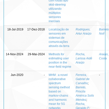
com rodas tipo
skid-steering
utilizando
múltiplos
sensores
inerciais
18-Jul-2019
17-Dez-2018
Localização de
Rodrigues,
Barreto
sensores em
Artur Araújo
Noll
sistemas de
comunicações
através da terra
14-Nov-2024
29-Mai-2024
Methods for
Rocha,
Araújo,
estimating user
Larissa Aidê
Costa
position in the
Araújo
near-field regime
Jun-2020
-
MHM : a novel
Ferreira,
-
collaborative
Gabriel de
spectrum
Carvalho
;
sensing method
Barreto,
based on
Priscila
markov-chains
América Solís
and harmonic
Mendez
;
mean for 5G
Rocha,
networks
Geraldo P.
;