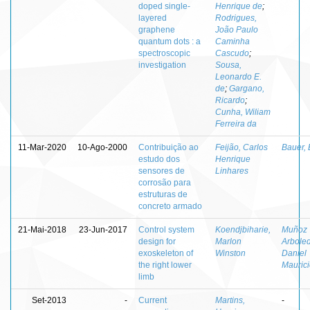
doped single-
Henrique de
;
layered
Rodrigues,
graphene
João Paulo
quantum dots : a
Caminha
spectroscopic
Cascudo
;
investigation
Sousa,
Leonardo E.
de
;
Gargano,
Ricardo
;
Cunha, Wiliam
Ferreira da
11-Mar-2020
10-Ago-2000
Contribuição ao
Feijão, Carlos
Bauer, 
estudo dos
Henrique
sensores de
Linhares
corrosão para
estruturas de
concreto armado
21-Mai-2018
23-Jun-2017
Control system
Koendjbiharie,
Muñoz
design for
Marlon
Arbole
exoskeleton of
Winston
Daniel
the right lower
Mauric
limb
Set-2013
-
Current
Martins,
-