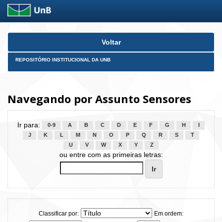
Skip
Voltar
navigation
REPOSITÓRIO INSTITUCIONAL DA UNB
Navegando por Assunto Sensores
Ir para:
0-9
A
B
C
D
E
F
G
H
I
J
K
L
M
N
O
P
Q
R
S
T
U
V
W
X
Y
Z
ou entre com as primeiras letras:
Classificar por:
Em ordem: