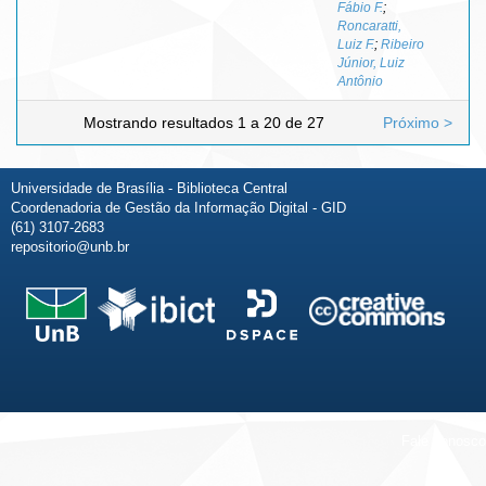
Fábio F.
;
Roncaratti,
Luiz F.
;
Ribeiro
Júnior, Luiz
Antônio
Mostrando resultados 1 a 20 de 27
Próximo >
Universidade de Brasília - Biblioteca Central
Coordenadoria de Gestão da Informação Digital - GID
(61) 3107-2683
repositorio@unb.br
Fale conosco