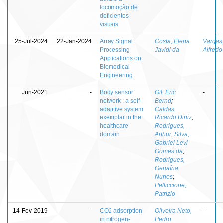
locomoção de
deficientes
visuais
25-Jul-2024
22-Jan-2024
Array Signal
Costa, Elena
Vargas
Processing
Javidi da
Alfredo
Applications on
Biomedical
Engineering
Jun-2021
-
Body sensor
Gil, Eric
-
network : a self-
Bernd
;
adaptive system
Caldas,
exemplar in the
Ricardo Diniz
;
healthcare
Rodrigues,
domain
Arthur
;
Silva,
Gabriel Levi
Gomes da
;
Rodrigues,
Genaína
Nunes
;
Pelliccione,
Patrizio
14-Fev-2019
-
CO2 adsorption
Oliveira Neto,
-
in nitrogen-
Pedro