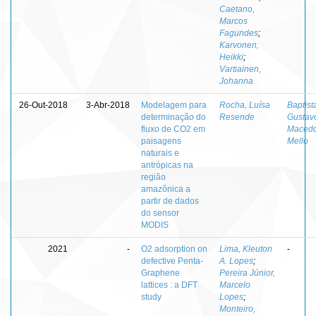
Caetano,
Marcos
Fagundes
;
Karvonen,
Heikki
;
Vartiainen,
Johanna
26-Out-2018
3-Abr-2018
Modelagem para
Rocha, Luísa
Baptist
determinação do
Resende
Gustav
fluxo de CO2 em
Macedo
paisagens
Mello
naturais e
antrópicas na
região
amazônica a
partir de dados
do sensor
MODIS
2021
-
O2 adsorption on
Lima, Kleuton
-
defective Penta-
A. Lopes
;
Graphene
Pereira Júnior,
lattices : a DFT
Marcelo
study
Lopes
;
Monteiro,