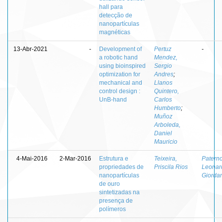
hall para
detecção de
nanopartículas
magnéticas
13-Abr-2021
-
Development of
Pertuz
-
a robotic hand
Mendez,
using bioinspired
Sergio
optimization for
Andres
;
mechanical and
Llanos
control design :
Quintero,
UnB-hand
Carlos
Humberto
;
Muñoz
Arboleda,
Daniel
Mauricio
4-Mai-2016
2-Mar-2016
Estrutura e
Teixeira,
Paterno
propriedades de
Priscila Rios
Leonar
nanopartículas
Giorda
de ouro
sintetizadas na
presença de
polímeros