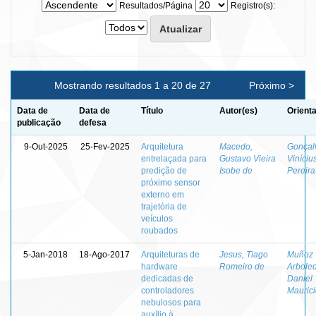
Resultados/Página
Registro(s):
Mostrando resultados 1 a 20 de 27
Próximo >
Data de
Data de
Título
Autor(es)
Orient
publicação
defesa
9-Out-2025
25-Fev-2025
Arquitetura
Macedo,
Gonçal
entrelaçada para
Gustavo Vieira
Viníciu
predição de
Isobe de
Pereira
próximo sensor
externo em
trajetória de
veículos
roubados
5-Jan-2018
18-Ago-2017
Arquiteturas de
Jesus, Tiago
Muñoz
hardware
Romeiro de
Arbole
dedicadas de
Daniel
controladores
Mauric
nebulosos para
auxílio à