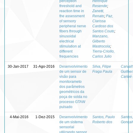
perception
Henrique
threshold and
Resende
;
reaction time in
Zanetti,
the assessment
Renato
;
Paz,
of sensory
Clarissa
peripheral nerve
Cardoso dos
fibers through
Santos Couto
;
sinusoidal
Manzano,
electrical
Gilberto
stimulation at
Mastrocola
;
different
Tierra-Criollo,
frequencies
Carlos Julio
30-Jan-2017
31-Ago-2016
Desenvolvimento
Silva, Filipe
Carval
de um sensor de
Fraga Paula
Guilhe
visão para
Caribé
monitorameto
dos parâmetros
geométricos da
poça de solda no
processo GTAW
pulsado
4-Mai-2016
1-Dez-2015
Desenvolvimento
Santos, Paulo
Santos
de um sistema
Roberto dos
Gonçal
sensorial
utilizando sensor