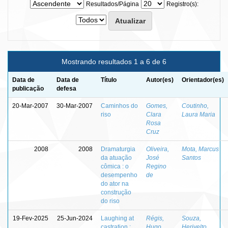
Resultados/Página
Registro(s):
Mostrando resultados 1 a 6 de 6
Data de
Data de
Título
Autor(es)
Orientador(es)
publicação
defesa
20-Mar-2007
30-Mar-2007
Caminhos do
Gomes,
Coutinho,
riso
Clara
Laura Maria
Rosa
Cruz
2008
2008
Dramaturgia
Oliveira,
Mota, Marcus
da atuação
José
Santos
cômica : o
Regino
desempenho
de
do ator na
construção
do riso
19-Fev-2025
25-Jun-2024
Laughing at
Régis,
Souza,
castration :
Hugo
Herivelto