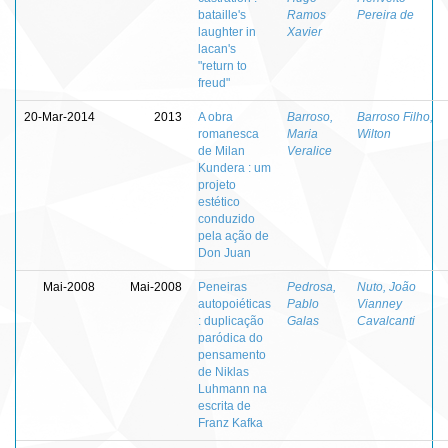
bataille's
Ramos
Pereira de
laughter in
Xavier
lacan's
"return to
freud"
20-Mar-2014
2013
A obra
Barroso,
Barroso Filho,
romanesca
Maria
Wilton
de Milan
Veralice
Kundera : um
projeto
estético
conduzido
pela ação de
Don Juan
Mai-2008
Mai-2008
Peneiras
Pedrosa,
Nuto, João
autopoiéticas
Pablo
Vianney
: duplicação
Galas
Cavalcanti
paródica do
pensamento
de Niklas
Luhmann na
escrita de
Franz Kafka