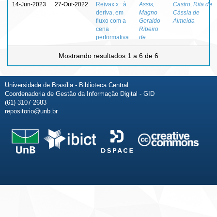
14-Jun-2023
27-Out-2022
Reivax x : à
Assis,
Castro, Rita de
deriva, em
Magno
Cássia de
fluxo com a
Geraldo
Almeida
cena
Ribeiro
performativa
de
Mostrando resultados 1 a 6 de 6
Universidade de Brasília - Biblioteca Central
Coordenadoria de Gestão da Informação Digital - GID
(61) 3107-2683
repositorio@unb.br
Fale conosco