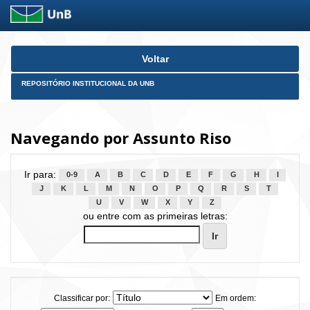
Skip
Voltar
navigation
REPOSITÓRIO INSTITUCIONAL DA UNB
Navegando por Assunto Riso
Ir para:
0-9
A
B
C
D
E
F
G
H
I
J
K
L
M
N
O
P
Q
R
S
T
U
V
W
X
Y
Z
ou entre com as primeiras letras:
Classificar por:
Em ordem: