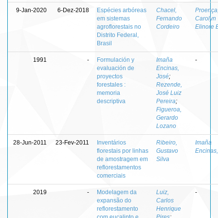
9-Jan-2020
6-Dez-2018
Espécies arbóreas
Chacel,
Proença
em sistemas
Fernando
Carolyn
agroflorestais no
Cordeiro
Elinore 
Distrito Federal,
Brasil
1991
-
Formulación y
Imaña
-
evaluación de
Encinas,
proyectos
José
;
forestales :
Rezende,
memoria
José Luiz
descriptiva
Pereira
;
Figueroa,
Gerardo
Lozano
28-Jun-2011
23-Fev-2011
Inventários
Ribeiro,
Imaña
florestais por linhas
Gustavo
Encinas,
de amostragem em
Silva
reflorestamentos
comerciais
2019
-
Modelagem da
Luiz,
-
expansão do
Carlos
reflorestamento
Henrique
com eucalipto e
Pires
;