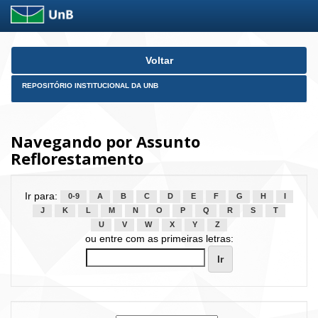
Skip
Voltar
navigation
REPOSITÓRIO INSTITUCIONAL DA UNB
Navegando por Assunto
Reflorestamento
Ir para:
0-9
A
B
C
D
E
F
G
H
I
J
K
L
M
N
O
P
Q
R
S
T
U
V
W
X
Y
Z
ou entre com as primeiras letras: