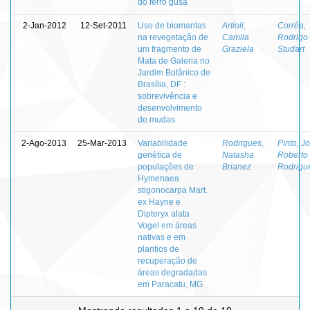
do ferro gusa
2-Jan-2012
12-Set-2011
Uso de biomantas
Artioli,
Corrêa,
na revegetação de
Camila
Rodrigo
um fragmento de
Graziela
Studart
Mata de Galeria no
Jardim Botânico de
Brasília, DF :
sobrevivência e
desenvolvimento
de mudas
2-Ago-2013
25-Mar-2013
Variabilidade
Rodrigues,
Pinto, J
genética de
Natasha
Roberto
populações de
Brianez
Rodrigu
Hymenaea
stigonocarpa Mart.
ex Hayne e
Dipteryx alata
Vogel em áreas
nativas e em
plantios de
recuperação de
áreas degradadas
em Paracatu, MG