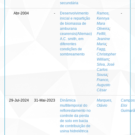
secundária
Abr-2004
-
Desenvolvimento
Ramos,
-
inicial e repartição
Kennya
de biomassa de
Mara
amburana
Oliveira
;
cearensis(Allemao)
Felfili,
A.C. smith, em
Jeanine
diferentes
Maria
;
condições de
Fagg,
sombreamento
Christopher
William
;
Silva, José
Carlos
Sousa
;
Franco,
Augusto
César
29-Jul-2024
31-Mai-2023
Dinâmica
Marques,
Campos,
multitemporal do
Otávio
Eloi
reflorestamento no
Guimarã
controle da perda
de solo em bacia
de contribuição de
usina hidrelétrica