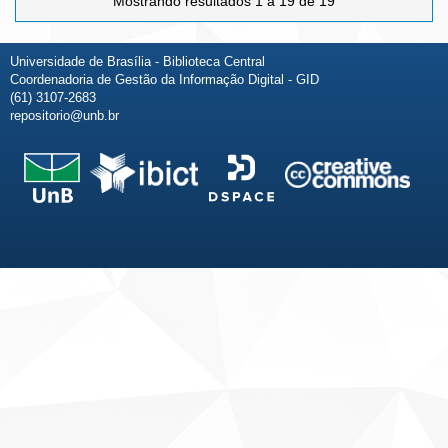
Mostrando resultados 1 a 19 de 19
Universidade de Brasília - Biblioteca Central
Coordenadoria de Gestão da Informação Digital - GID
(61) 3107-2683
repositorio@unb.br
Fale conosco
Sobre