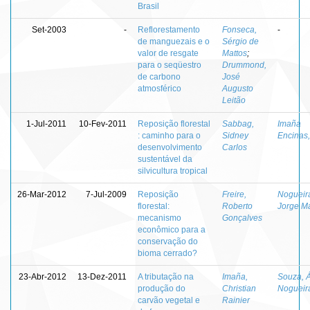
Brasil
Set-2003
-
Reflorestamento
Fonseca,
-
de manguezais e o
Sérgio de
valor de resgate
Mattos
;
para o seqüestro
Drummond,
de carbono
José
atmosférico
Augusto
Leitão
1-Jul-2011
10-Fev-2011
Reposição florestal
Sabbag,
Imaña
: caminho para o
Sidney
Encinas,
desenvolvimento
Carlos
sustentável da
silvicultura tropical
26-Mar-2012
7-Jul-2009
Reposição
Freire,
Nogueir
florestal:
Roberto
Jorge M
mecanismo
Gonçalves
econômico para a
conservação do
bioma cerrado?
23-Abr-2012
13-Dez-2011
A tributação na
Imaña,
Souza, Á
produção do
Christian
Nogueir
carvão vegetal e
Rainier