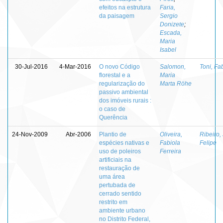
efeitos na estrutura
Faria,
da paisagem
Sergio
Donizete
;
Escada,
Maria
Isabel
30-Jul-2016
4-Mar-2016
O novo Código
Salomon,
Toni, Fa
florestal e a
Maria
regularização do
Marta Röhe
passivo ambiental
dos imóveis rurais :
o caso de
Querência
24-Nov-2009
Abr-2006
Plantio de
Oliveira,
Ribeiro,
espécies nativas e
Fabiola
Felipe
uso de poleiros
Ferreira
artificiais na
restauração de
uma área
pertubada de
cerrado sentido
restrito em
ambiente urbano
no Distrito Federal,