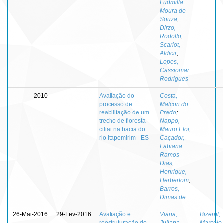
Ludmilla
Moura de
Souza
;
Dirzo,
Rodolfo
;
Scariot,
Aldicir
;
Lopes,
Cassiomar
Rodrigues
2010
-
Avaliação do
Costa,
-
processo de
Malcon do
reabilitação de um
Prado
;
trecho de floresta
Nappo,
ciliar na bacia do
Mauro Eloi
;
rio Itapemirim - ES
Caçador,
Fabiana
Ramos
Dias
;
Henrique,
Herbertom
;
Barros,
Dimas de
26-Mai-2016
29-Fev-2016
Avaliação e
Viana,
Bizerril,
reestruturação do
Juliana
Marcelo