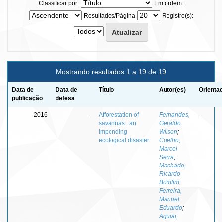
Classificar por:
Em ordem:
Resultados/Página
Registro(s):
Mostrando resultados 1 a 19 de 19
Data de
Data de
Título
Autor(es)
Orienta
publicação
defesa
2016
-
Afforestation of
Fernandes,
-
savannas : an
Geraldo
impending
Wilson
;
ecological disaster
Coelho,
Marcel
Serra
;
Machado,
Ricardo
Bomfim
;
Ferreira,
Manuel
Eduardo
;
Aguiar,