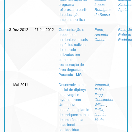
programa
Lopes
Ximene
reflorestar a partir
Rodrigues
Aguiar
da educação
de Sousa
ambiental crítica
3-Dez-2012
27-Jul-2012
Concentração e
Porto,
Pinto, J
estoque de
Amanda
Roberto
nutrientes em seis
Carlos
Rodrigu
espécies nativas
do cerrado
utilizadas em
plantio de
recuperação de
área degradada,
Paracatu - MG
Mai-2011
-
Desenvolvimento
Venturoli,
-
inicial de dipteryx
Fábio
;
alata vogel e
Fagg,
myracrodruon
Christopher
Urundeuva
William
;
allemão em plantio
Felfili,
de enriquecimento
Jeanine
de uma floresta
Maria
estacional
semidecídua