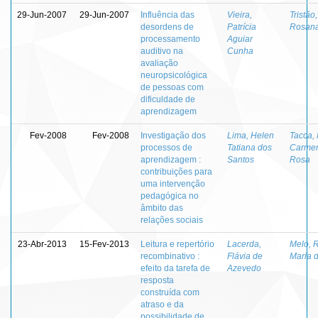
29-Jun-2007
29-Jun-2007
Influência das
Vieira,
Tristão,
desordens de
Patrícia
Rosana
processamento
Aguiar
auditivo na
Cunha
avaliação
neuropsicológica
de pessoas com
dificuldade de
aprendizagem
Fev-2008
Fev-2008
Investigação dos
Lima, Helen
Tacca,
processos de
Tatiana dos
Carmen
aprendizagem :
Santos
Rosa
contribuições para
uma intervenção
pedagógica no
âmbito das
relações sociais
23-Abr-2013
15-Fev-2013
Leitura e repertório
Lacerda,
Melo, 
recombinativo :
Flávia de
Maria 
efeito da tarefa de
Azevedo
resposta
construída com
atraso e da
possibilidade de