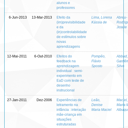
alunos e
professores
6-Jun-2013
13-Mar-2013
Efeito da
Lima, Lorena
Abreu-
(im)previsibilidade
Kássia de
Rodrig
e da
Josele
(in)controlabilidade
de estímulos sobre
novas
aprendizagens
12-Mai-2011
6-Out-2010
Efeitos do
Pompêo,
Abbad,
feedback na
Flávio
Gardên
aprendizagem
Sposto
Silva
individual : semi-
experimento em
EaD com teste de
desenho
instrucional
27-Jan-2011
Dez-2006
Experiências de
Leão,
Maciel,
letramento na
Denise
Maria 
infância : interação
Maria Maciel
Albuqu
mãe-criança em
situações
estruturadas