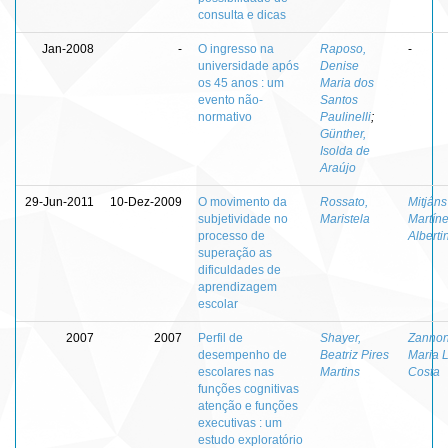
consulta e dicas
Jan-2008
-
O ingresso na
Raposo,
-
universidade após
Denise
os 45 anos : um
Maria dos
evento não-
Santos
normativo
Paulinelli
;
Günther,
Isolda de
Araújo
29-Jun-2011
10-Dez-2009
O movimento da
Rossato,
Mitjáns
subjetividade no
Maristela
Martíne
processo de
Alberti
superação as
dificuldades de
aprendizagem
escolar
2007
2007
Perfil de
Shayer,
Zannon
desempenho de
Beatriz Pires
Maria 
escolares nas
Martins
Costa
funções cognitivas
atenção e funções
executivas : um
estudo exploratório