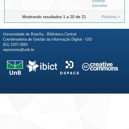
Elioenai
Dornelles
Mostrando resultados 1 a 20 de 21
Próximo >
Universidade de Brasília - Biblioteca Central
Coordenadoria de Gestão da Informação Digital - GID
(61) 3107-2683
repositorio@unb.br
Fale conosco
Sobre