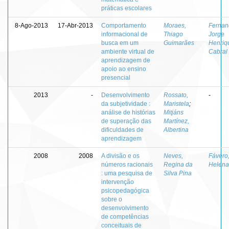
práticas escolares
8-Ago-2013
17-Abr-2013
Comportamento
Moraes,
Fernan
informacional de
Thiago
Jorge
busca em um
Guimarães
Henriq
ambiente virtual de
Cabral
aprendizagem de
apoio ao ensino
presencial
2013
-
Desenvolvimento
Rossato,
-
da subjetividade :
Maristela
;
análise de histórias
Mitjáns
de superação das
Martínez,
dificuldades de
Albertina
aprendizagem
2008
2008
A divisão e os
Neves,
Fávero
números racionais
Regina da
Helena
: uma pesquisa de
Silva Pina
intervenção
psicopedagógica
sobre o
desenvolvimento
de competências
conceituais de