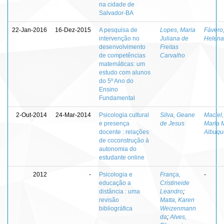
na cidade de
Salvador-BA
22-Jan-2016
16-Dez-2015
A pesquisa de
Lopes, Maria
Fávero
intervenção no
Juliana de
Helena
desenvolvimento
Freitas
de competências
Carvalho
matemáticas: um
estudo com alunos
do 5º Ano do
Ensino
Fundamental
2-Out-2014
24-Mar-2014
Psicologia cultural
Silva, Geane
Maciel,
e presença
de Jesus
Maria 
docente : relações
Albuqu
de coconstrução à
autonomia do
estudante online
2012
-
Psicologia e
França,
-
educação a
Cristineide
distância : uma
Leandro
;
revisão
Matta, Karen
bibliográfica
Weizenmann
da
;
Alves,