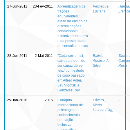
27-Jun-2011
23-Fev-2011
Aprendizagem de
Verneque,
Hanna,
frações
Luciana
Elenic
equivalentes :
efeito do ensino de
discriminações
condicionais
minimizando o erro
e da possibilidade
de consulta a dicas
28-Jun-2011
2-Mai-2011
"Cada ser, em si,
Batista,
Tacca,
carrega o dom de
Anelice da
Carmen
ser capaz de ser
Silva
Rosa
feliz" : um estudo
de caso baseado
em Alfred Adler,
Lev Vigotski e
González Rey
25-Jan-2018
2015
Colóquio
Fávero,
-
internacional de
Maria
psicologia do
Helena (Org)
conhecimento :
educação
inclusiva,
matemática e