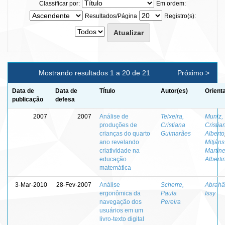
Classificar por:
Em ordem:
Resultados/Página
Registro(s):
Mostrando resultados 1 a 20 de 21
Próximo >
Data de
Data de
Título
Autor(es)
Orient
publicação
defesa
2007
2007
Análise de
Teixeira,
Muniz,
produções de
Cristiana
Cristia
crianças do quarto
Guimarães
Alberto
ano revelando
Mitjáns
criatividade na
Martíne
educação
Alberti
matemática
3-Mar-2010
28-Fev-2007
Análise
Scherre,
Abrahão
ergonômica da
Paula
Issy
navegação dos
Pereira
usuários em um
livro-texto digital