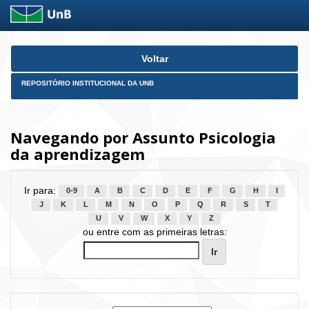
Skip
Voltar
navigation
REPOSITÓRIO INSTITUCIONAL DA UNB
Navegando por Assunto Psicologia
da aprendizagem
Ir para:
0-9
A
B
C
D
E
F
G
H
I
J
K
L
M
N
O
P
Q
R
S
T
U
V
W
X
Y
Z
ou entre com as primeiras letras: