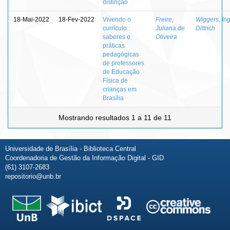
distinção
18-Mai-2022
18-Fev-2022
Vivendo o
Freire,
Wiggers, Ing
currículo :
Juliana de
Dittrich
saberes e
Oliveira
práticas
pedagógicas
de professores
de Educação
Física de
crianças em
Brasília
Mostrando resultados 1 a 11 de 11
Universidade de Brasília - Biblioteca Central
Coordenadoria de Gestão da Informação Digital - GID
(61) 3107-2683
repositorio@unb.br