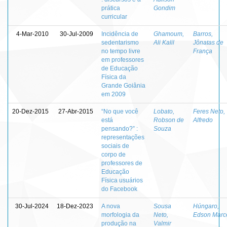
prática
Gondim
curricular
4-Mar-2010
30-Jul-2009
Incidência de
Ghamoum,
Barros,
sedentarismo
Ali Kalil
Jônatas de
no tempo livre
França
em professores
de Educação
Física da
Grande Goiânia
em 2009
20-Dez-2015
27-Abr-2015
“No que você
Lobato,
Feres Neto,
está
Robson de
Alfredo
pensando?” :
Souza
representações
sociais de
corpo de
professores de
Educação
Física usuários
do Facebook
30-Jul-2024
18-Dez-2023
A nova
Sousa
Húngaro,
morfologia da
Neto,
Edson Marc
produção na
Valmir