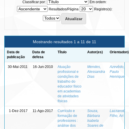
Classificar por:
Em ordem:
Resultados/Página
Registro(s):
Mostrando resultados 1 a 11 de 11
Data de
Data de
Título
Autor(es)
Orientador(
publicação
defesa
30-Mai-2011
16-Jun-2010
Atuação
Mendes,
Azevêdo,
profissional e
Alessandra
Paulo
condições de
Dias
Henrique
trabalho do
educador físico
em academias
de atividades
físicas
1-Dez-2017
11-Ago-2017
Currículo e
Souza,
Lazzarotti
formação de
Bárbara
Filho, Ari
professores :
Isabela
análise dos
Soares de