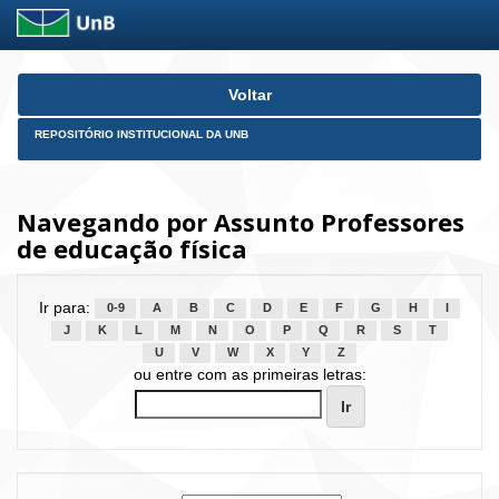
Skip
Voltar
navigation
REPOSITÓRIO INSTITUCIONAL DA UNB
Navegando por Assunto Professores
de educação física
Ir para:
0-9
A
B
C
D
E
F
G
H
I
J
K
L
M
N
O
P
Q
R
S
T
U
V
W
X
Y
Z
ou entre com as primeiras letras: