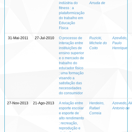
indústria do
Arruda de
fitness : a
plataformização
do trabalho em
Educação
Física
31-Mai-2011
27-Jul-2010
O processo de
Ruzicki,
Azevêdo,
interação entre
Michele do
Paulo
instituições de
Coito
Henrique
ensino superior
e o mercado de
trabalho do
educador físico
: uma formação
visando a
satisfação das
necessidades
do consumidor
27-Nov-2013
21-Ago-2013
A relação entre
Herdeiro,
Azevedo, Al
esporte escolar
Rafael
Antonio de
e esporte de
Correia
alto rendimento
: recreação,
reprodução e