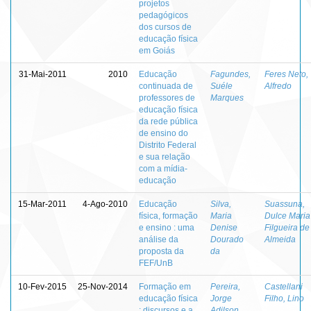
projetos
pedagógicos
dos cursos de
educação física
em Goiás
31-Mai-2011
2010
Educação
Fagundes,
Feres Neto,
continuada de
Suéle
Alfredo
professores de
Marques
educação física
da rede pública
de ensino do
Distrito Federal
e sua relação
com a mídia-
educação
15-Mar-2011
4-Ago-2010
Educação
Silva,
Suassuna,
física, formação
Maria
Dulce Maria
e ensino : uma
Denise
Filgueira de
análise da
Dourado
Almeida
proposta da
da
FEF/UnB
10-Fev-2015
25-Nov-2014
Formação em
Pereira,
Castellani
educação física
Jorge
Filho, Lino
: discursos e a
Adilson