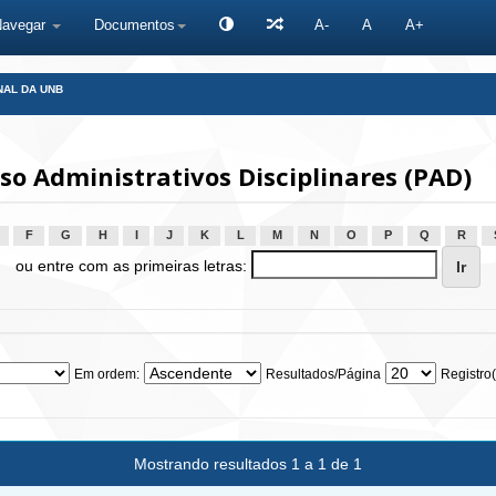
Navegar
Documentos
A-
A
A+
NAL DA UNB
o Administrativos Disciplinares (PAD)
F
G
H
I
J
K
L
M
N
O
P
Q
R
ou entre com as primeiras letras:
Em ordem:
Resultados/Página
Registro(
Mostrando resultados 1 a 1 de 1