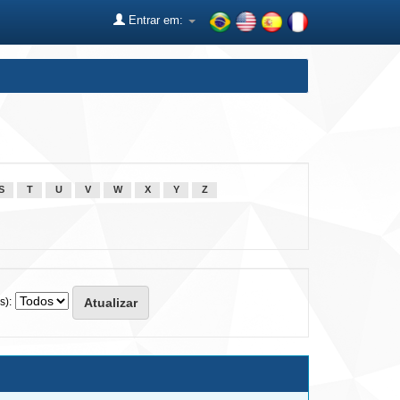
Entrar em:
S
T
U
V
W
X
Y
Z
s):