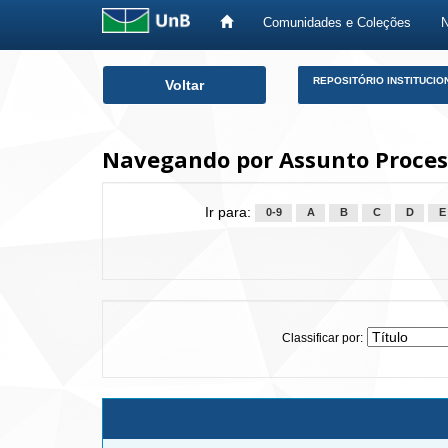
Comunidades e Coleções
Skip
REPOSITÓRIO INSTITUCIO
Voltar
navigation
Navegando por Assunto Process
Ir para:
0-9
A
B
C
D
E
Classificar por: