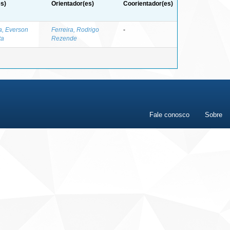
s)
Orientador(es)
Coorientador(es)
a, Everson
Ferreira, Rodrigo
-
ta
Rezende
Fale conosco
Sobre