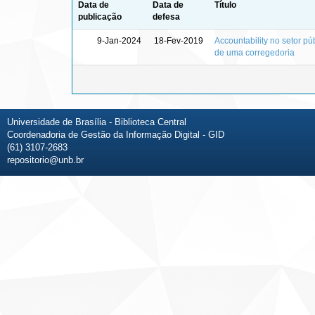
Data de
Data de
Título
publicação
defesa
9-Jan-2024
18-Fev-2019
Accountability no setor p
de uma corregedoria
Universidade de Brasília - Biblioteca Central
Coordenadoria de Gestão da Informação Digital - GID
(61) 3107-2683
repositorio@unb.br