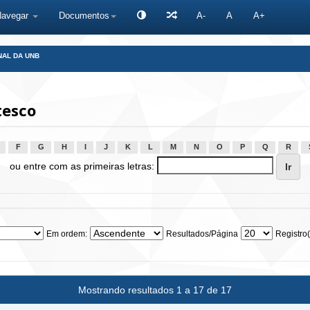
Navegar
Documentos
A-
A
A+
NAL DA UNB
tesco
F
G
H
I
J
K
L
M
N
O
P
Q
R
ou entre com as primeiras letras:
Em ordem:
Resultados/Página
Registro(
Mostrando resultados 1 a 17 de 17