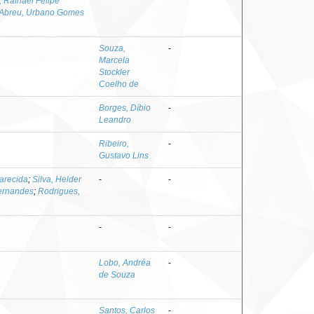
, Rafhael Felipe
Abreu, Urbano Gomes
Souza,
-
Marcela
Stockler
Coelho de
Borges, Díbio
-
Leandro
Ribeiro,
-
Gustavo Lins
arecida
;
Silva, Helder
-
-
Fernandes
;
Rodrigues,
-
-
Lobo, Andréa
-
de Souza
Santos, Carlos
-