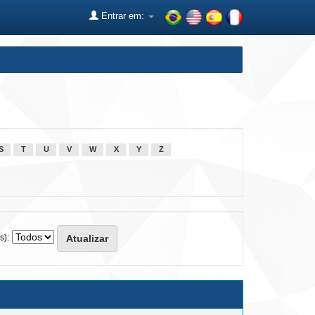
Entrar em:
S
T
U
V
W
X
Y
Z
s):