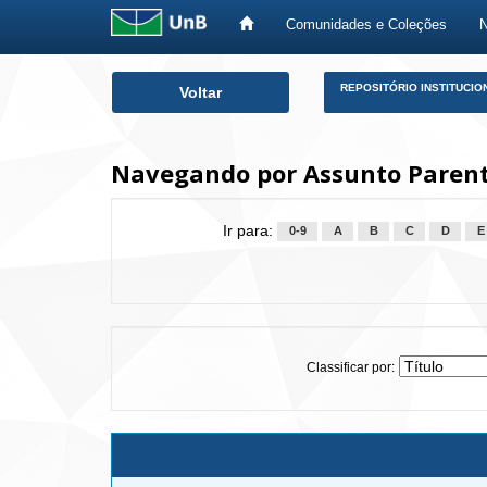
Comunidades e Coleções
Skip
REPOSITÓRIO INSTITUCIO
Voltar
navigation
Navegando por Assunto Paren
Ir para:
0-9
A
B
C
D
E
Classificar por: