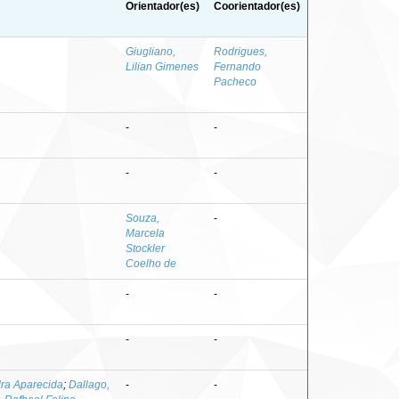
Orientador(es)
Coorientador(es)
Giugliano,
Rodrigues,
Lilian Gimenes
Fernando
Pacheco
-
-
-
-
Souza,
-
Marcela
Stockler
Coelho de
-
-
-
-
ra Aparecida
;
Dallago,
-
-