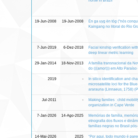
horse in Brazil
19-Jun-2008
19-Jun-2008
Ën ga uyg ën tóg ("nós conqui
Kaingang no litoral do Rio G
7-Jun-2019
6-Dez-2018
Facial kinship verification wit
deep linear metric learning
29-Jan-2014
18-Nov-2013
A família transnacional da No
do (((amor))) em Alto Paraíso 
2019
-
In silico identification and ch
microsatellite loci for the B
ararauna (Linnaeus, 1758) (Ps
Jul-2011
-
Making families : child mobilit
organization in Cape Verde
7-Jan-2026
14-Ago-2025
Memórias de família, memóri
etnografia dos fluxos e dinâ
famílias negras no Brasil pós
14-Mai-2026
2025
“Por aqui, todo mundo é paren