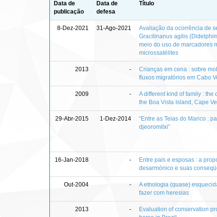
Data de
Data de
Título
publicação
defesa
8-Dez-2021
31-Ago-2021
Avaliação da ocorrência de 
Gracilinanus agilis (Didelphi
meio do uso de marcadores m
microssatélites
2013
-
Crianças em cena : sobre mobil
fluxos migratórios em Cabo V
2009
-
A different kind of family : t
the Boa Vista Island, Cape V
29-Abr-2015
1-Dez-2014
“Entre as Teias do Marico : p
djeoromitxi”
16-Jan-2018
-
Entre pais e esposas : a prop
desarmónico e suas conseqü
Out-2004
-
A etnologia (quase) esquecid
fazer com heresias
2013
-
Evaluation of conservation pr