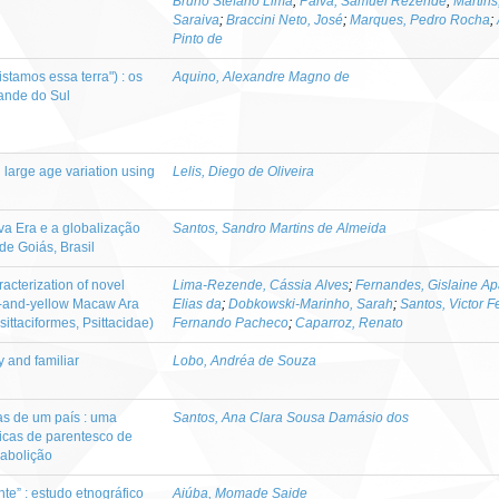
Bruno Stéfano Lima
;
Paiva, Samuel Rezende
;
Martins
Saraiva
;
Braccini Neto, José
;
Marques, Pedro Rocha
;
Pinto de
stamos essa terra") : os
Aquino, Alexandre Magno de
rande do Sul
h large age variation using
Lelis, Diego de Oliveira
va Era e a globalização
Santos, Sandro Martins de Almeida
de Goiás, Brasil
aracterization of novel
Lima-Rezende, Cássia Alves
;
Fernandes, Gislaine Ap
lue-and-yellow Macaw Ara
Elias da
;
Dobkowski-Marinho, Sarah
;
Santos, Victor 
ittaciformes, Psittacidae)
Fernando Pacheco
;
Caparroz, Renato
y and familiar
Lobo, Andréa de Souza
as de um país : uma
Santos, Ana Clara Sousa Damásio dos
micas de parentesco de
-abolição
te” : estudo etnográfico
Aiúba, Momade Saide