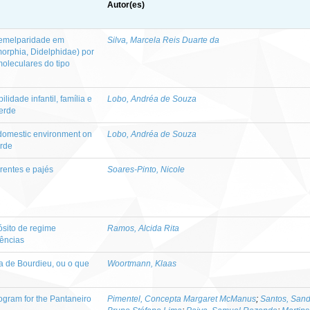
Autor(es)
semelparidade em
Silva, Marcela Reis Duarte da
morphia, Didelphidae) por
oleculares do tipo
idade infantil, família e
Lobo, Andréa de Souza
erde
he domestic environment on
Lobo, Andréa de Souza
erde
arentes e pajés
Soares-Pinto, Nicole
ósito de regime
Ramos, Alcida Rita
ências
a de Bourdieu, ou o que
Woortmann, Klaas
ogram for the Pantaneiro
Pimentel, Concepta Margaret McManus
;
Santos, Sand