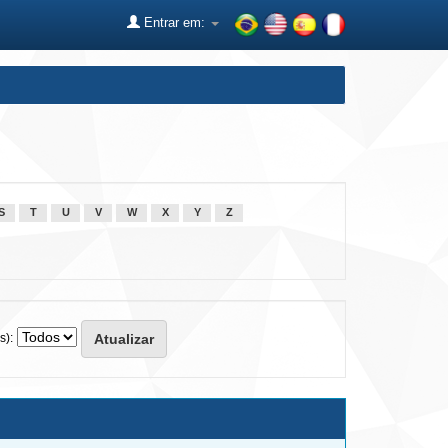
Entrar em:
S
T
U
V
W
X
Y
Z
s):