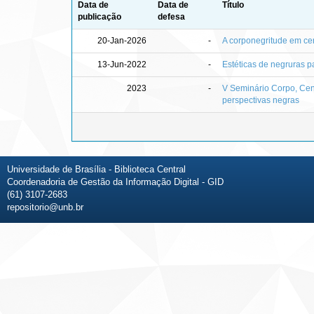
Data de
Data de
Título
publicação
defesa
20-Jan-2026
-
A corponegritude em ce
13-Jun-2022
-
Estéticas de negruras p
2023
-
V Seminário Corpo, Cen
perspectivas negras
Universidade de Brasília - Biblioteca Central
Coordenadoria de Gestão da Informação Digital - GID
(61) 3107-2683
repositorio@unb.br