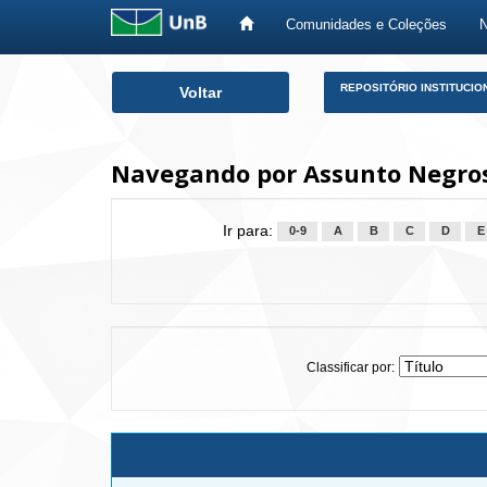
Comunidades e Coleções
Skip
REPOSITÓRIO INSTITUCIO
Voltar
navigation
Navegando por Assunto Negros
Ir para:
0-9
A
B
C
D
E
Classificar por: