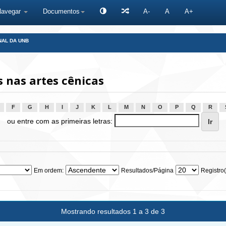
Navegar
Documentos
A-
A
A+
NAL DA UNB
 nas artes cênicas
F
G
H
I
J
K
L
M
N
O
P
Q
R
ou entre com as primeiras letras:
Em ordem:
Resultados/Página
Registro(
Mostrando resultados 1 a 3 de 3