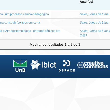
Autor(es)
na : um processo cênico-pedagógico
Sales, Jonas de Lima
ara construir (cor)pos em cena
Sales, Jonas de Lima
a e Afroepistemologias : enredos cênicos em
Sales, Jonas de Lima (
(org.)
Mostrando resultados 1 a 3 de 3