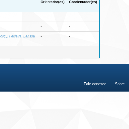
Orientador(es)
Coorientador(es)
-
-
-
-
org.)
;
Ferreira, Larissa
-
-
Fale conosco
Sobre