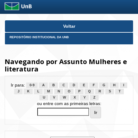
Skip
Voltar
navigation
REPOSITÓRIO INSTITUCIONAL DA UNB
Navegando por Assunto Mulheres e
literatura
Ir para:
0-9
A
B
C
D
E
F
G
H
I
J
K
L
M
N
O
P
Q
R
S
T
U
V
W
X
Y
Z
ou entre com as primeiras letras: