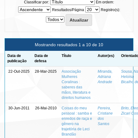
Classificar por:
Em ordem:
Resultados/Página
Registro(s):
Mostrando resultados 1 a 10 de 10
Data de
Data de
Título
Autor(es)
Orientado
publicação
defesa
22-Out-2025
28-Mar-2025
Associação
Miranda,
Sousa, Na
Mulheres
Adriana
Heloisa
Coralinas :
Andrade
Bicalho d
saberes das
mãos, literatura e
direitos humanos
30-Jun-2011
26-Mai-2010
Coisas do meu
Pereira,
Brito, Ele
pessoal : samba e
Cristiane
Zicari Cos
enredos de raça e
dos
gênero na
Santos
trajetória de Leci
Brandão