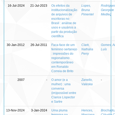
16-Jul-2024
21-Jul-2023
Os efeitos da
Lopes,
Rodrigues
institucionalização
Bruna
Georgete
de arquivos de
Pimentel
Medleg
escritoras no
Brasil : análise de
usos e usuários a
partir da produção
científica
30-Jan-2012
26-Jul-2011
Faca-face de um
Clark,
Gomes, A
feminino sertanejo
Nathália
Luís
: impressões do
Perry
regionalismo
contemporâneo
em Ronaldo
Correia de Brito
2007
-
O amor (e a
Zanello,
-
mulher) : uma
Valeska
conversa
(im)possível entre
Clarice Lispector
e Sartre
13-Nov-2024
3-Jan-2024
Uma pluma
Hences,
Brochado
feminina na
Marciana
Cláudia C