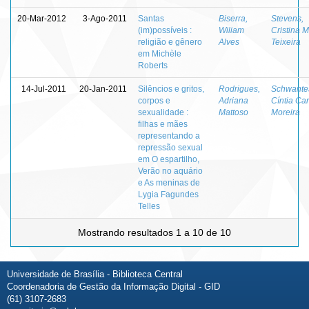
20-Mar-2012
3-Ago-2011
Santas
Biserra,
Stevens,
(im)possíveis :
Wiliam
Cristina M
religião e gênero
Alves
Teixeira
em Michèle
Roberts
14-Jul-2011
20-Jan-2011
Silêncios e gritos,
Rodrigues,
Schwante
corpos e
Adriana
Cíntia Car
sexualidade :
Mattoso
Moreira
filhas e mães
representando a
repressão sexual
em O espartilho,
Verão no aquário
e As meninas de
Lygia Fagundes
Telles
Mostrando resultados 1 a 10 de 10
Universidade de Brasília - Biblioteca Central
Coordenadoria de Gestão da Informação Digital - GID
(61) 3107-2683