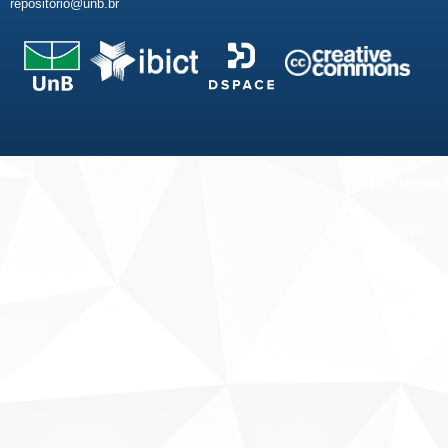
repositorio@unb.br
Fale conosco
Sobre