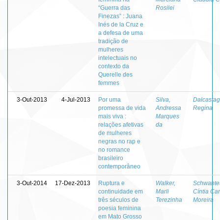
“Guerra das
Rosilei
Finezas” : Juana
Inés de la Cruz e
a defesa de uma
tradição de
mulheres
intelectuais no
contexto da
Querelle des
femmes
3-Out-2013
4-Jul-2013
Por uma
Silva,
Dalcastag
promessa de vida
Andressa
Regina
mais viva :
Marques
relações afetivas
da
de mulheres
negras no rap e
no romance
brasileiro
contemporâneo
3-Out-2014
17-Dez-2013
Ruptura e
Walker,
Schwante
continuidade em
Marli
Cíntia Car
três séculos de
Terezinha
Moreira
poesia feminina
em Mato Grosso