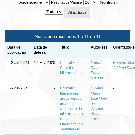
Resultados/Página
Registro(s):
Mostrando resultados 1 a 11 de 11
Data de
Data de
Título
Autor(es)
Orientador(e
publicação
defesa
2-Jul-2020
17-Fev-2020
Ciudad y
López,
Romero, Mar
Cambio
Diana
Adriana Bust
Microclimático
Paola
Maigua
14-Mai-2021
-
Conforto
Oliveira,
-
térmico em
Ylana
áreas verdes
Leal Melo
urbanas :
de
;
simulação do
Calixter,
microclima na
Abner
Praça da
Luis
Liberdade, em
Teresina - PI