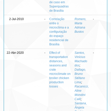
de caso em
Superquadras
de Brasília
2-Jul-2010
-
Correlação
Romero,
-
entre o
Marta
microclima e a
Adriana
configuração
Bustos
do espaço
residencial de
Brasília
22-Abr-2020
-
Effect of
Santos,
-
transportation
Vinícius
distances,
Machado
seasons and
dos
;
crate
Dallago,
microclimate on
Bruno
broiler chicken
Stéfano
production
Lima
;
losses
Racanicci,
Aline
Mondini
Calil
;
Santana,
Ângela