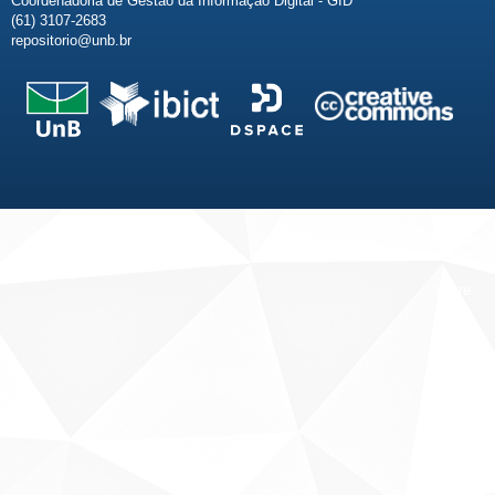
Coordenadoria de Gestão da Informação Digital - GID
(61) 3107-2683
repositorio@unb.br
Fale conosco
Sobre