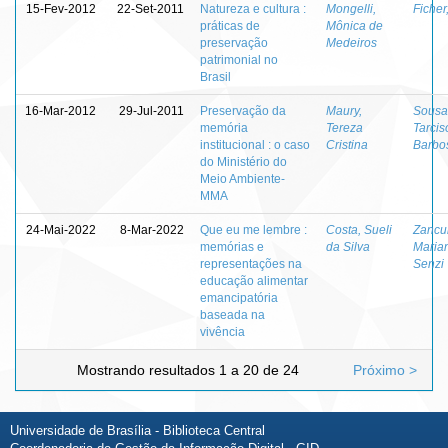
15-Fev-2012
22-Set-2011
Natureza e cultura :
Mongelli,
Ficher
práticas de
Mônica de
preservação
Medeiros
patrimonial no
Brasil
16-Mar-2012
29-Jul-2011
Preservação da
Maury,
Sousa
memória
Tereza
Tarcis
institucional : o caso
Cristina
Barbo
do Ministério do
Meio Ambiente-
MMA
24-Mai-2022
8-Mar-2022
Que eu me lembre :
Costa, Sueli
Zancul
memórias e
da Silva
Maria
representações na
Senzi
educação alimentar
emancipatória
baseada na
vivência
Mostrando resultados 1 a 20 de 24
Próximo >
Universidade de Brasília - Biblioteca Central