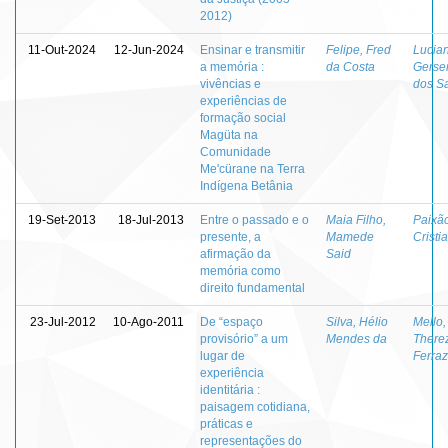
2012)
11-Out-2024
12-Jun-2024
Ensinar e transmitir
Felipe, Fred
Lucia
a memória :
da Costa
Gerse
vivências e
dos S
experiências de
formação social
Magüta na
Comunidade
Me'cürane na Terra
Indígena Betânia
19-Set-2013
18-Jul-2013
Entre o passado e o
Maia Filho,
Paixã
presente, a
Mamede
Cristi
afirmação da
Said
memória como
direito fundamental
23-Jul-2012
10-Ago-2011
De “espaço
Silva, Hélio
Mello,
provisório” a um
Mendes da
There
lugar de
Ferra
experiência
identitária :
paisagem cotidiana,
práticas e
representações do