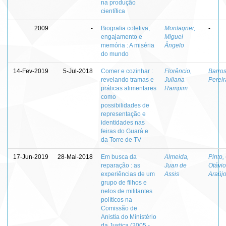
na produção
científica
2009
-
Biografia coletiva,
Montagner,
-
engajamento e
Miguel
memória : A miséria
Ângelo
do mundo
14-Fev-2019
5-Jul-2018
Comer e cozinhar :
Florêncio,
Barros
revelando tramas e
Juliana
Pereir
práticas alimentares
Rampim
como
possibilidades de
representação e
identidades nas
feiras do Guará e
da Torre de TV
17-Jun-2019
28-Mai-2018
Em busca da
Almeida,
Pinto,
reparação : as
Juan de
Otávi
experiências de um
Assis
Araúj
grupo de filhos e
netos de militantes
políticos na
Comissão de
Anistia do Ministério
da Justiça (2005 -