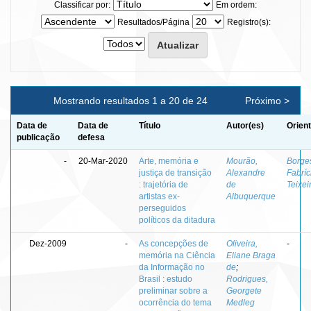
Classificar por:
Em ordem:
Resultados/Página
Registro(s):
Mostrando resultados 1 a 20 de 24
Próximo >
Data de
Data de
Título
Autor(es)
Orien
publicação
defesa
-
20-Mar-2020
Arte, memória e
Mourão,
Borge
justiça de transição
Alexandre
Fabríc
: trajetória de
de
Teixei
artistas ex-
Albuquerque
perseguidos
políticos da ditadura
Dez-2009
-
As concepções de
Oliveira,
-
memória na Ciência
Eliane Braga
da Informação no
de
;
Brasil : estudo
Rodrigues,
preliminar sobre a
Georgete
ocorrência do tema
Medleg