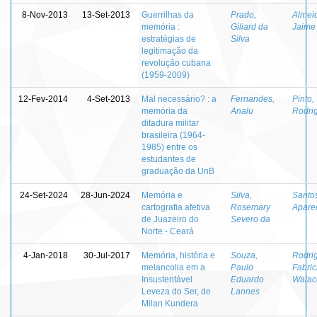
8-Nov-2013
13-Set-2013
Guerrilhas da
Prado,
Almei
memória :
Giliard da
Jaime
estratégias de
Silva
legitimação da
revolução cubana
(1959-2009)
12-Fev-2014
4-Set-2013
Mal necessário? : a
Fernandes,
Pinto
memória da
Analu
Rodri
ditadura militar
brasileira (1964-
1985) entre os
estudantes de
graduação da UnB
24-Set-2024
28-Jun-2024
Memória e
Silva,
Santos
cartografia afetiva
Rosemary
Apare
de Juazeiro do
Severo da
Norte - Ceará
4-Jan-2018
30-Jul-2017
Memória, história e
Souza,
Rodri
melancolia em a
Paulo
Fabric
Insustentável
Eduardo
Walac
Leveza do Ser, de
Lannes
Milan Kundera