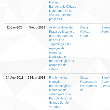
Núcleo
Bandeirante/Cidade
Livre (anos 50 do
séc. XX – tempo
presente)
31-Jan-2024
3-Ago-2023
As feiras livres da
Costa,
Barros
Praça do Bicalho e
Mayara
Pereir
das entrequadras
Freire
da QND de
Taguatinga (DF) :
espaços de
memória,
identidade e
representações na
ocupação da
cidade
24-Ago-2018
23-Mar-2018
Fronteiras da
Souza,
Saraiv
trijunção :
Francisco da
Regin
representações e
Paz Mendes
Ferna
memórias do
de
sertão-gerais no
Parque Nacional
Grande Sertão
Veredas