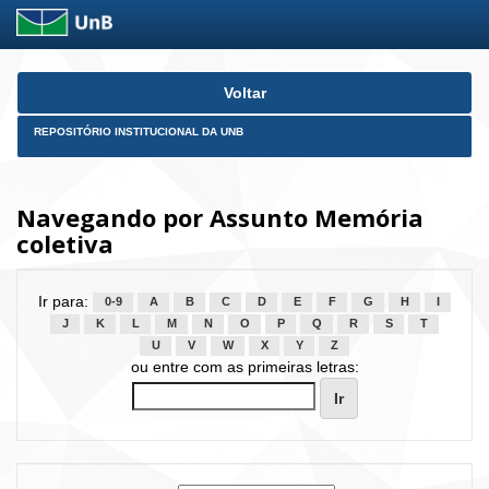
Skip
Voltar
navigation
REPOSITÓRIO INSTITUCIONAL DA UNB
Navegando por Assunto Memória
coletiva
Ir para:
0-9
A
B
C
D
E
F
G
H
I
J
K
L
M
N
O
P
Q
R
S
T
U
V
W
X
Y
Z
ou entre com as primeiras letras: