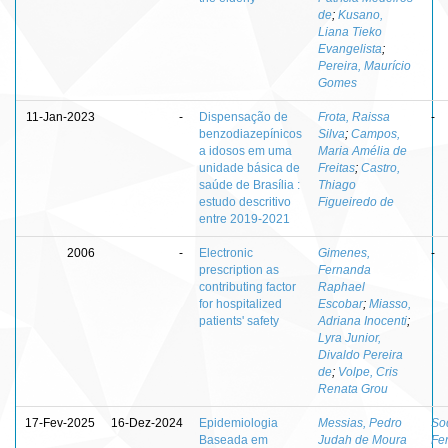
de
;
Kusano,
Liana Tieko
Evangelista
;
Pereira, Maurício
Gomes
11-Jan-2023
-
Dispensação de
Frota, Raissa
-
benzodiazepínicos
Silva
;
Campos,
a idosos em uma
Maria Amélia de
unidade básica de
Freitas
;
Castro,
saúde de Brasília :
Thiago
estudo descritivo
Figueiredo de
entre 2019-2021
2006
-
Electronic
Gimenes,
-
prescription as
Fernanda
contributing factor
Raphael
for hospitalized
Escobar
;
Miasso,
patients' safety
Adriana Inocenti
;
Lyra Junior,
Divaldo Pereira
de
;
Volpe, Cris
Renata Grou
17-Fev-2025
16-Dez-2024
Epidemiologia
Messias, Pedro
So
Baseada em
Judah de Moura
Fe