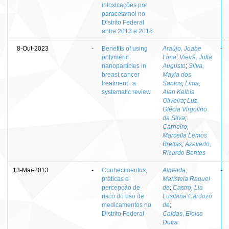
intoxicações por
paracetamol no
Distrito Federal
entre 2013 e 2018
8-Out-2023
-
Benefits of using
Araújo, Joabe
-
polymeric
Lima
;
Vieira, Julia
nanoparticles in
Augusto
;
Silva,
breast cancer
Mayla dos
treatment : a
Santos
;
Lima,
systematic review
Alan Kelbis
Oliveira
;
Luz,
Glécia Virgolino
da Silva
;
Carneiro,
Marcella Lemos
Brettas
;
Azevedo,
Ricardo Bentes
13-Mai-2013
-
Conhecimentos,
Almeida,
-
práticas e
Maristela Raquel
percepção de
de
;
Castro, Lia
risco do uso de
Lusitana Cardozo
medicamentos no
de
;
Distrito Federal
Caldas, Eloisa
Dutra