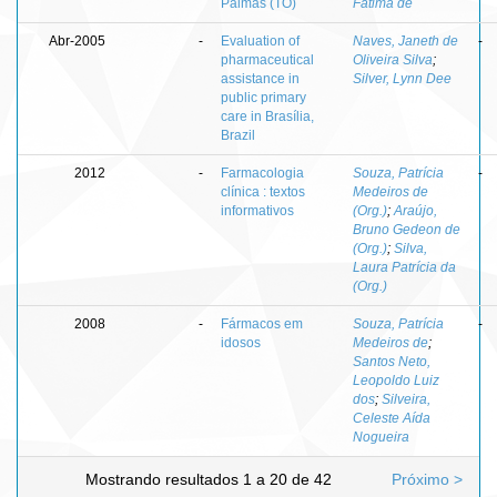
Palmas (TO)
Fátima de
Abr-2005
-
Evaluation of
Naves, Janeth de
-
pharmaceutical
Oliveira Silva
;
assistance in
Silver, Lynn Dee
public primary
care in Brasília,
Brazil
2012
-
Farmacologia
Souza, Patrícia
-
clínica : textos
Medeiros de
informativos
(Org.)
;
Araújo,
Bruno Gedeon de
(Org.)
;
Silva,
Laura Patrícia da
(Org.)
2008
-
Fármacos em
Souza, Patrícia
-
idosos
Medeiros de
;
Santos Neto,
Leopoldo Luiz
dos
;
Silveira,
Celeste Aída
Nogueira
Mostrando resultados 1 a 20 de 42
Próximo >