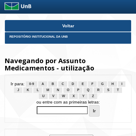
Skip
Voltar
navigation
REPOSITÓRIO INSTITUCIONAL DA UNB
Navegando por Assunto
Medicamentos - utilização
Ir para:
0-9
A
B
C
D
E
F
G
H
I
J
K
L
M
N
O
P
Q
R
S
T
U
V
W
X
Y
Z
ou entre com as primeiras letras: