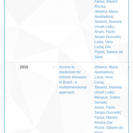
Farias, Mareni
Rocha
;
Oliveira, Maria
Auxiliadora
;
Tavares, Noemia
Urruth Leão
;
Arrais, Paulo
Sergio Dourado
;
Luiza, Vera
Lucia
;
Dal
Pizzol, Tatiane da
Silva
2016
-
Access to
Oliveira, Maria
-
medicines for
Auxiliadora
;
chronic diseases
Luiza, Vera
in Brazil : a
Lucia
;
multidimensional
Tavares, Noemia
approach
Urruth Leão
;
Mengue, Sotero
Serrate
;
Arrais, Paulo
Sergio Dourado
;
Farias, Mareni
Rocha
;
Dal
Pizzol, Tatiane da
Silva
;