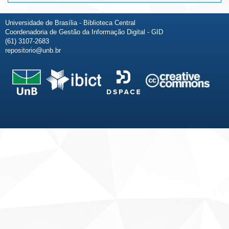
Universidade de Brasília - Biblioteca Central
Coordenadoria de Gestão da Informação Digital - GID
(61) 3107-2683
repositorio@unb.br
Fale conosco
Sobre