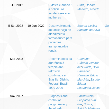
Jul-2012
-
Cytotec e aborto :
Diniz, Debora
;
-
a polícia, os
Madeiro, Alberto
vendedores e as
mulheres
5-Set-2022
10-Jun-2022
Desenvolvimento
Soares, Letícia
Ga
de um serviço de
Santana da Silva
atendimento
farmacêutico para
pacientes
transplantados
renais
Mar-2003
-
Determinantes da
Carvalho,
-
aderência à
Cláudio Viveiros
terapia anti-
de
;
Duarte, Diva
retroviral
Barnabé
;
combinada em
Hamann, Edgar
Brasília, Distrito
Merchán
;
Bicudo,
Federal, Brasil,
Eliana
;
1999-2000
Laguardia, Josué
Nov-2007
-
Diagnosis and
Santos Neto,
-
control of
Leopoldo Luiz
polypharmacy in
dos
;
Souza,
the elderly
Patrícia Medeiros