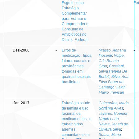
Esgoto como
Fab
Estratégia
Complementar
para Estimar e
Compreender o
Consumo de
Antibióticos no
Distrito Federal
Dez-2006
-
Erros de
Miasso, Adriana
-
medicação : tipos,
Inocenti
;
Volpe,
fatores causais e
Cris Renata
providências
Grou
;
Cassiani,
tomadas em
Silvia Helena De
quatros hospitais
Bortoli
;
Silva, Ana
brasileiros
Elisa Bauer de
Camargo
;
Fakih,
Flávio Trevisan
Jan-2017
-
Estratégia saúde
Guimarães, Maria
-
da família e uso
Sortênia Alves
;
racional de
Tavares, Noemia
medicamentos : o
Urruth Leão
;
trabalho dos
Naves, Janeth de
agentes
Oliveira Silva
;
comunitários em
Sousa, Maria