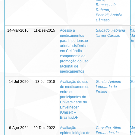
Ramos, Luiz
Roberto
;
Bertoldi, Andréa
Dâmaso
14-Mar-2016
11-Dez-2015
Acesso a
Salgado, Fabiana
Ka
medicamentos
Xavier Cartaxo
Ma
para hipertensão
de 
arterial sistêmica
em Ceilândia :
componente da
promoção do uso
racional de
medicamentos
14-Jul-2020
13-Jul-2018
Avaliação do uso
Garcia, Antonio
Ga
de medicamentos
Leonardo de
entre os
Freitas
participantes da
Universidade do
Envelhecer
(Uniser) –
Brasília/DF
6-Ago-2024
29-Dez-2022
Avaliação
Carvalho, Aline
Mel
epidemiológica de
Fernandes de
Ho