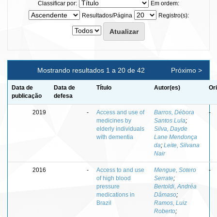
Classificar por:
Em ordem:
Resultados/Página
Registro(s):
Mostrando resultados 1 a 20 de 42
Próximo >
Data de
Data de
Título
Autor(es)
Or
publicação
defesa
2019
-
Access and use of
Barros, Débora
-
medicines by
Santos Lula
;
elderly individuals
Silva, Dayde
with dementia
Lane Mendonça
da
;
Leite, Silvana
Nair
2016
-
Access to and use
Mengue, Sotero
-
of high blood
Serrate
;
pressure
Bertoldi, Andréa
medications in
Dâmaso
;
Brazil
Ramos, Luiz
Roberto
;