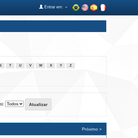
Entrar em:
S
T
U
V
W
X
Y
Z
s):
Próximo >