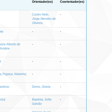
Orientador(es)
Coorientador(es)
Castro Neto,
-
Jorge Mendes de
Oliveira
ata
-
-
uiza Alberto de
-
-
hristine
a
-
-
a
;
Fogaça, Natasha
;
-
-
Cardoso
Demo, Gisela
-
bosa
Baptista, Sofia
-
Galvão