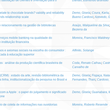
satisfação de clientes e orientação para o
Dantas, Edmundo Brandão
ate to chocolate brands? validity and reliability
Demo, Gisela
;
Coura, Karla
nds relationship scale
Bueno Cardoso
;
Azevedo, G
e relacionamento na gestão de bibliotecas
Araújo, Walqueline da Silva
Bezerra da
serviços mobile banking na qualidade do
Moreira, Francisco Waldney
 instituição financeira
nos e axiomas sociais na escolha do consumidor :
Alfinito, Solange
icada à educação superior
s : análise da produção científica brasileira de
Coda, Renato Calhau
;
Cast
Carvalho de
CRM) : estado da arte, revisão bibliométrica da
Demo, Gisela
;
Fogaça, Nat
 linha, institucionalização da pesquisa no Brasil e
Fernandes, Thais
;
Cardoso,
com a Apple : o papel do julgamento e significado
Demo, Gisela
;
Guanabara, 
hone
o de coleta de informações nas ouvidorias
Moreira, Roberto Resende