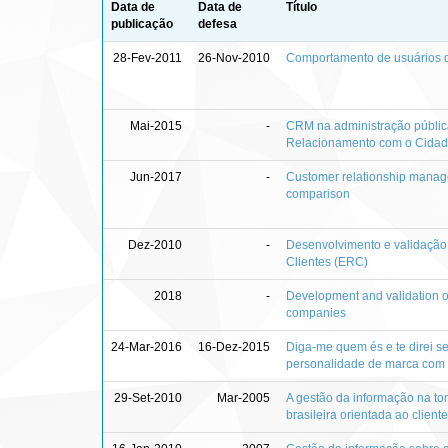
Data de
Data de
Título
publicação
defesa
28-Fev-2011
26-Nov-2010
Comportamento de usuários de
Mai-2015
-
CRM na administração públic
Relacionamento com o Cidad
Jun-2017
-
Customer relationship managem
comparison
Dez-2010
-
Desenvolvimento e validação
Clientes (ERC)
2018
-
Development and validation of 
companies
24-Mar-2016
16-Dez-2015
Diga-me quem és e te direi se
personalidade de marca com 
29-Set-2010
Mar-2005
A gestão da informação na to
brasileira orientada ao cliente