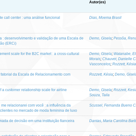
Autor(es)
 call center : uma análise funcional
Dias, Moema Brasil
a : desenvolvimento e validação de uma Escala de
Demo, Gisela
;
Pessôa, Ren
ão (ERCi)
ent scale for the B2C market : a cross-cultural
Demo, Gisela
;
Watanabe, El
Morais
;
Chauvet, Danielle C
Vasconcelos
;
Rozzett, Késia
 fatorial da Escala de Relacionamento com
Rozzett, Késia
;
Demo, Gisel
a customer relationship scale for airline
Demo, Gisela
;
Rozzett, Kesi
Souza, Taila
 me relacionarei com você : a influência da
Scussel, Fernanda Bueno 
clientes no mercado de moda feminina de luxo
mada de decisão em uma instituição fianceira
Dantas, Maria Carolina Bar