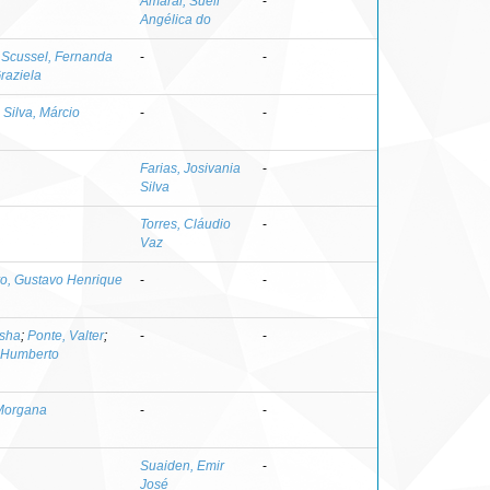
Amaral, Sueli
-
Angélica do
;
Scussel, Fernanda
-
-
raziela
;
Silva, Márcio
-
-
Farias, Josivania
-
Silva
Torres, Cláudio
-
Vaz
ro, Gustavo Henrique
-
-
asha
;
Ponte, Valter
;
-
-
 Humberto
Morgana
-
-
Suaiden, Emir
-
José