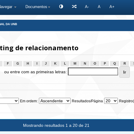
Navegar
Documentos
A-
A
A+
NAL DA UNB
ting de relacionamento
F
G
H
I
J
K
L
M
N
O
P
Q
R
ou entre com as primeiras letras:
Em ordem:
Resultados/Página
Registro(
Mostrando resultados 1 a 20 de 21