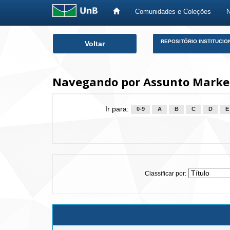
Comunidades e Coleções
Skip
REPOSITÓRIO INSTITUCIO
Voltar
navigation
Navegando por Assunto Marke
Ir para:
0-9
A
B
C
D
E
Classificar por: