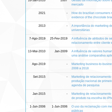
16-Jan-2010
2007
Gestão da informação sobre a 
mercado
2021
-
How do brazilian consumers rel
evidence of the chocolate bra
2013
-
A importância do marketing d
universitárias
7-Ago-2019
25-Fev-2019
A influência de atributos de 
relacionamento entre cliente e
13-Mai-2010
Jan-2009
A influência de valores huma
uma análise comparativa apl
Ago-2019
-
Marketing business-to-busines
2008 a 2018
Set-2015
-
Marketing de relacionamento (
produção nacional de primeira
agenda de pesquisa
Jan-2015
-
Marketing de relacionamento 
de produto na escolha do iP
1-Jun-2006
1-Jun-2006
O uso da reclamação com mei
públicas