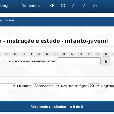
Navegar
Documentos
A-
A
A+
NAL DA UNB
 instrução e estudo - infanto-juvenil
F
G
H
I
J
K
L
M
N
O
P
Q
R
ou entre com as primeiras letras:
Em ordem:
Resultados/Página
Registro(
Mostrando resultados 1 a 9 de 9