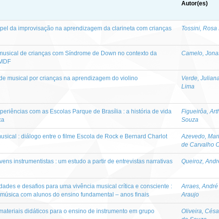
Autor(es)
apel da improvisação na aprendizagem da clarineta com crianças
Tossini, Rosa
 musical de crianças com Síndrome de Down no contexto da
Camelo, Jon
PMDF
de musical por crianças na aprendizagem do violino
Verde, Julian
Lima
eriências com as Escolas Parque de Brasília : a história de vida
Figueirôa, Art
ca
Souza
sical : diálogo entre o filme Escola de Rock e Bernard Charlot
Azevedo, Mari
de Carvalho C
ens instrumentistas : um estudo a partir de entrevistas narrativas
Queiroz, Andr
idades e desafios para uma vivência musical crítica e consciente :
Arraes, André
e música com alunos do ensino fundamental – anos finais
Araujo
: materiais didáticos para o ensino de instrumento em grupo
Oliveira, Cés