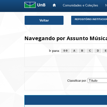
Comunidades e Coleções
Skip
REPOSITÓRIO INSTITUCIO
Voltar
navigation
Navegando por Assunto Música -
Ir para:
0-9
A
B
C
D
E
Classificar por: