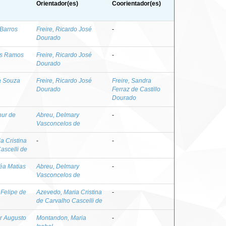
Orientador(es)
Coorientador(es)
 Barros
Freire, Ricardo José
-
Dourado
as Ramos
Freire, Ricardo José
-
Dourado
a Souza
Freire, Ricardo José
Freire, Sandra
Dourado
Ferraz de Castillo
Dourado
hur de
Abreu, Delmary
-
Vasconcelos de
a Cristina
-
-
ascelli de
éa Matias
Abreu, Delmary
-
Vasconcelos de
 Felipe de
Azevedo, Maria Cristina
-
de Carvalho Cascelli de
ar Augusto
Montandon, Maria
-