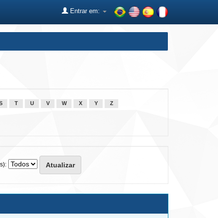
Entrar em:
S
T
U
V
W
X
Y
Z
s):