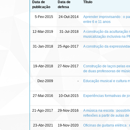
Data de
Data de
Título
publicação
defesa
5-Fev-2015
24-Out-2014
Aprender improvisando : o p
entre 6 e 11 anos
12-Mar-2019
31-Jul-2018
A construção da aculturação
musicalização inclusiva na 
31-Jan-2018
25-Ago-2017
A construção da expressivida
19-Abr-2018
27-Nov-2017
Construção de laços pelas exp
de duas professoras de músi
Dez-2009
-
Educação musical e cultura mu
27-Mai-2016
10-Out-2015
Experiências formativas de jov
21-Ago-2017
29-Nov-2016
A música na escola : possibil
reflexões a partir de aulas d
23-Abr-2021
19-Nov-2020
Oficinas de guitarra elétrica 