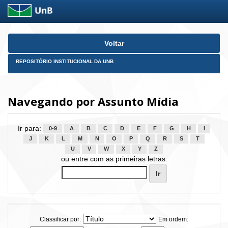
Skip
Voltar
navigation
REPOSITÓRIO INSTITUCIONAL DA UNB
Navegando por Assunto Mídia
Ir para:
0-9
A
B
C
D
E
F
G
H
I
J
K
L
M
N
O
P
Q
R
S
T
U
V
W
X
Y
Z
ou entre com as primeiras letras:
Classificar por:
Em ordem: