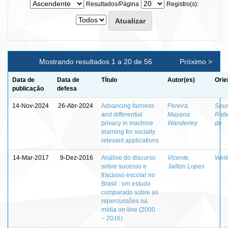
Resultados/Página
Registro(s):
Mostrando resultados 1 a 20 de 56
Próximo >
Data de
Data de
Título
Autor(es)
Orie
publicação
defesa
14-Nov-2024
26-Abr-2024
Advancing fairness
Pereira,
Sous
and differential
Mayana
Rafa
privacy in machine
Wanderley
de
learning for socially
relevant applications
14-Mar-2017
9-Dez-2016
Análise do discurso
Vicente,
Well
sobre sucesso e
Jailton Lopes
fracasso escolar no
Brasil : um estudo
comparado sobre as
repercussões na
mídia on-line (2000
– 2016)