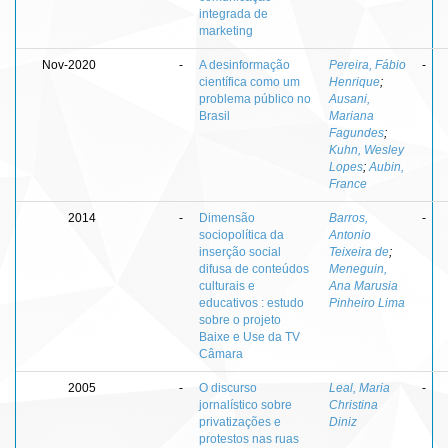
integrada de
marketing
Nov-2020
-
A desinformação
Pereira, Fábio
-
científica como um
Henrique
;
problema público no
Ausani,
Brasil
Mariana
Fagundes
;
Kuhn, Wesley
Lopes
;
Aubin,
France
2014
-
Dimensão
Barros,
-
sociopolítica da
Antonio
inserção social
Teixeira de
;
difusa de conteúdos
Meneguin,
culturais e
Ana Marusia
educativos : estudo
Pinheiro Lima
sobre o projeto
Baixe e Use da TV
Câmara
2005
-
O discurso
Leal, Maria
-
jornalístico sobre
Christina
privatizações e
Diniz
protestos nas ruas