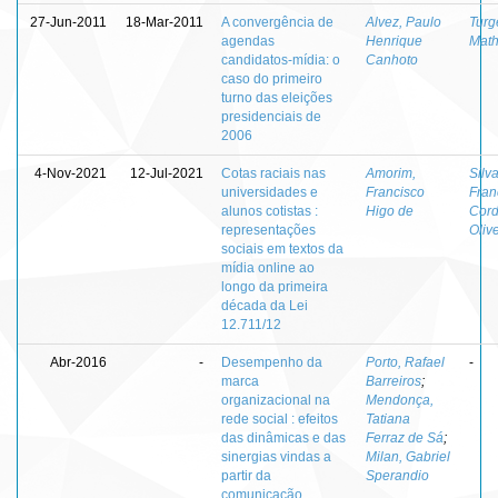
27-Jun-2011
18-Mar-2011
A convergência de
Alvez, Paulo
Turg
agendas
Henrique
Math
candidatos-mídia: o
Canhoto
caso do primeiro
turno das eleições
presidenciais de
2006
4-Nov-2021
12-Jul-2021
Cotas raciais nas
Amorim,
Silva
universidades e
Francisco
Fran
alunos cotistas :
Higo de
Cord
representações
Oliv
sociais em textos da
mídia online ao
longo da primeira
década da Lei
12.711/12
Abr-2016
-
Desempenho da
Porto, Rafael
-
marca
Barreiros
;
organizacional na
Mendonça,
rede social : efeitos
Tatiana
das dinâmicas e das
Ferraz de Sá
;
sinergias vindas a
Milan, Gabriel
partir da
Sperandio
comunicação