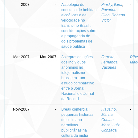
2007
-
A apologia do
Pinsky, Ilana
;
-
consumo de bebidas
Pavarino
alcoólicas e da
Filho, Roberto
velocidade no
Victor
trânsito no Brasil :
considerações sobre
a propaganda de
dois problemas de
saúde pública
Mar-2007
Mar-2007
As representações
Ferreira,
Ribe
dos indivíduos
Fernanda
Made
anônimos no
Vasques
telejornalismo
brasileiro : um
estudo comparativo
entre o Jornal
Nacional e o Jornal
da Record
Nov-2007
-
Break comercial :
Flausino,
-
pequenas histórias
Márcia
do cotidiano :
Coelho
;
narrativas
Motta, Luiz
publicitárias na
Gonzaga
cultura da mídia