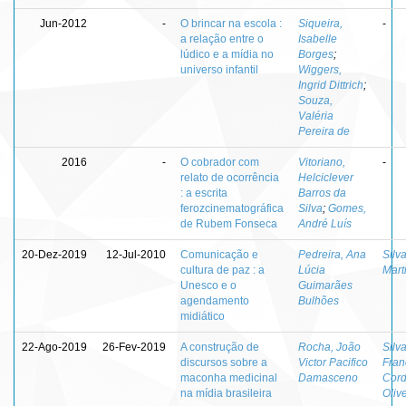
Jun-2012
-
O brincar na escola :
Siqueira,
-
a relação entre o
Isabelle
lúdico e a mídia no
Borges
;
universo infantil
Wiggers,
Ingrid Dittrich
;
Souza,
Valéria
Pereira de
2016
-
O cobrador com
Vitoriano,
-
relato de ocorrência
Helciclever
: a escrita
Barros da
ferozcinematográfica
Silva
;
Gomes,
de Rubem Fonseca
André Luís
20-Dez-2019
12-Jul-2010
Comunicação e
Pedreira, Ana
Silva
cultura de paz : a
Lúcia
Mart
Unesco e o
Guimarães
agendamento
Bulhões
midiático
22-Ago-2019
26-Fev-2019
A construção de
Rocha, João
Silva
discursos sobre a
Victor Pacifico
Fran
maconha medicinal
Damasceno
Cord
na mídia brasileira
Oliv