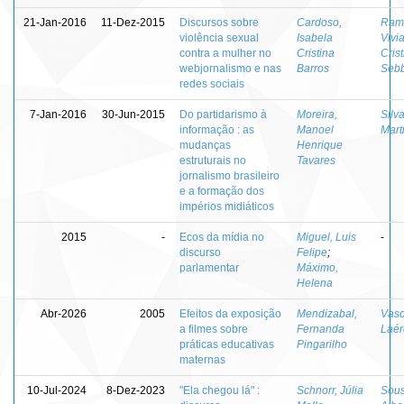
21-Jan-2016
11-Dez-2015
Discursos sobre
Cardoso,
Ram
violência sexual
Isabela
Vivi
contra a mulher no
Cristina
Crist
webjornalismo e nas
Barros
Seb
redes sociais
7-Jan-2016
30-Jun-2015
Do partidarismo à
Moreira,
Silva
informação : as
Manoel
Mart
mudanças
Henrique
estruturais no
Tavares
jornalismo brasileiro
e a formação dos
impérios midiáticos
2015
-
Ecos da mídia no
Miguel, Luis
-
discurso
Felipe
;
parlamentar
Máximo,
Helena
Abr-2026
2005
Efeitos da exposição
Mendizabal,
Vasc
a filmes sobre
Fernanda
Laér
práticas educativas
Pingarilho
maternas
10-Jul-2024
8-Dez-2023
"Ela chegou lá" :
Schnorr, Júlia
Sous