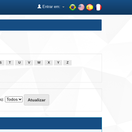
Entrar em:
S
T
U
V
W
X
Y
Z
s):