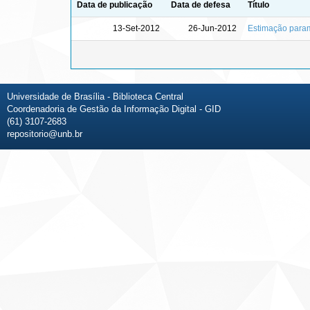
Data de publicação
Data de defesa
Título
13-Set-2012
26-Jun-2012
Estimação paramé
Universidade de Brasília - Biblioteca Central
Coordenadoria de Gestão da Informação Digital - GID
(61) 3107-2683
repositorio@unb.br