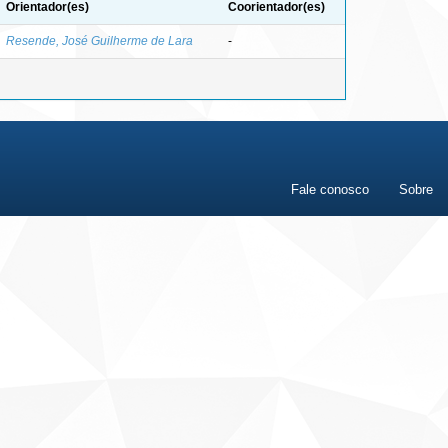
Orientador(es)
Coorientador(es)
Resende, José Guilherme de Lara
-
Fale conosco
Sobre