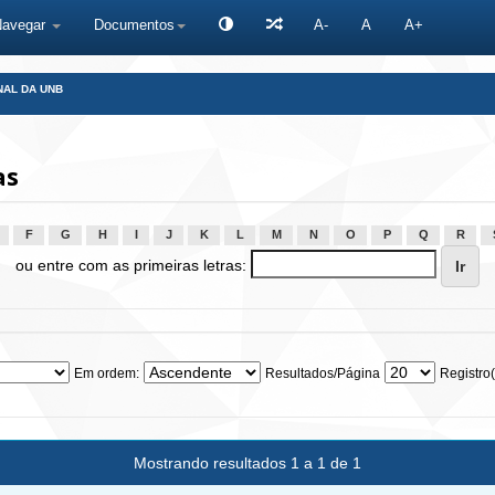
Navegar
Documentos
A-
A
A+
NAL DA UNB
as
F
G
H
I
J
K
L
M
N
O
P
Q
R
ou entre com as primeiras letras:
Em ordem:
Resultados/Página
Registro(
Mostrando resultados 1 a 1 de 1