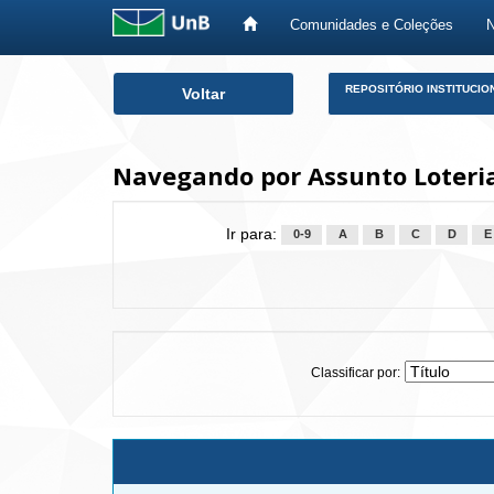
Comunidades e Coleções
Skip
REPOSITÓRIO INSTITUCIO
Voltar
navigation
Navegando por Assunto Loteri
Ir para:
0-9
A
B
C
D
E
Classificar por: