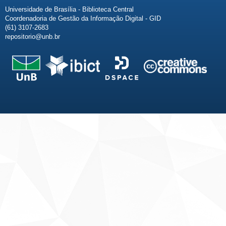
Universidade de Brasília - Biblioteca Central
Coordenadoria de Gestão da Informação Digital - GID
(61) 3107-2683
repositorio@unb.br
Fale conosco
Sobre