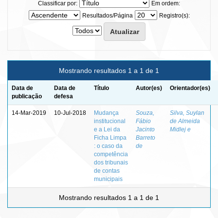
Classificar por:
Em ordem:
Resultados/Página
Registro(s):
Mostrando resultados 1 a 1 de 1
Data de
Data de
Título
Autor(es)
Orientador(es)
publicação
defesa
14-Mar-2019
10-Jul-2018
Mudança
Souza,
Silva, Suylan
institucional
Fábio
de Almeida
e a Lei da
Jacinto
Midlej e
Ficha Limpa
Barreto
: o caso da
de
competência
dos tribunais
de contas
municipais
Mostrando resultados 1 a 1 de 1