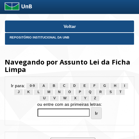
Skip
Voltar
navigation
REPOSITÓRIO INSTITUCIONAL DA UNB
Navegando por Assunto Lei da Ficha
Limpa
Ir para:
0-9
A
B
C
D
E
F
G
H
I
J
K
L
M
N
O
P
Q
R
S
T
U
V
W
X
Y
Z
ou entre com as primeiras letras: