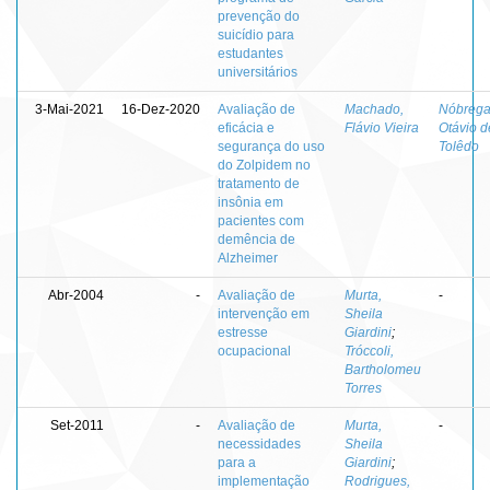
prevenção do
suicídio para
estudantes
universitários
3-Mai-2021
16-Dez-2020
Avaliação de
Machado,
Nóbrega
eficácia e
Flávio Vieira
Otávio d
segurança do uso
Tolêdo
do Zolpidem no
tratamento de
insônia em
pacientes com
demência de
Alzheimer
Abr-2004
-
Avaliação de
Murta,
-
intervenção em
Sheila
estresse
Giardini
;
ocupacional
Tróccoli,
Bartholomeu
Torres
Set-2011
-
Avaliação de
Murta,
-
necessidades
Sheila
para a
Giardini
;
implementação
Rodrigues,