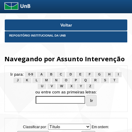
Skip
Voltar
navigation
REPOSITÓRIO INSTITUCIONAL DA UNB
Navegando por Assunto Intervenção
Ir para:
0-9
A
B
C
D
E
F
G
H
I
J
K
L
M
N
O
P
Q
R
S
T
U
V
W
X
Y
Z
ou entre com as primeiras letras:
Classificar por:
Em ordem: