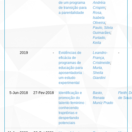
de um programa
Andréia
de transição para
Crispim
;
a parentalidade
Rosa,
Isabela
Oliveira
;
Paulo, Silvia
Guimarães
;
Furtado,
Keila
2019
-
Evidências de
Leandro-
-
eficácia de
França,
programas de
Cristineide
;
educação para
Murta,
aposentadoria :
Sheila
um estudo
Giardini
experimental
5-Jun-2018
27-Fev-2018
Identificação e
Basto,
Fleith, 
promoção do
Renata
de Souz
talento feminino :
Muniz Prado
conhecendo
trajetórias e
despertando
potenciais