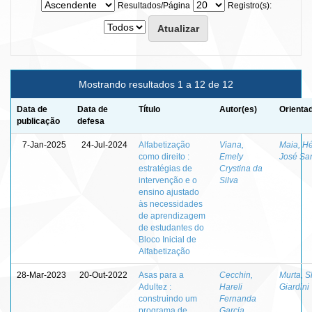
Resultados/Página
Registro(s):
Mostrando resultados 1 a 12 de 12
Data de
Data de
Título
Autor(es)
Orienta
publicação
defesa
7-Jan-2025
24-Jul-2024
Alfabetização
Viana,
Maia, Hé
como direito :
Emely
José Sa
estratégias de
Crystina da
intervenção e o
Silva
ensino ajustado
às necessidades
de aprendizagem
de estudantes do
Bloco Inicial de
Alfabetização
28-Mar-2023
20-Out-2022
Asas para a
Cecchin,
Murta, S
Adultez :
Hareli
Giardini
construindo um
Fernanda
programa de
Garcia