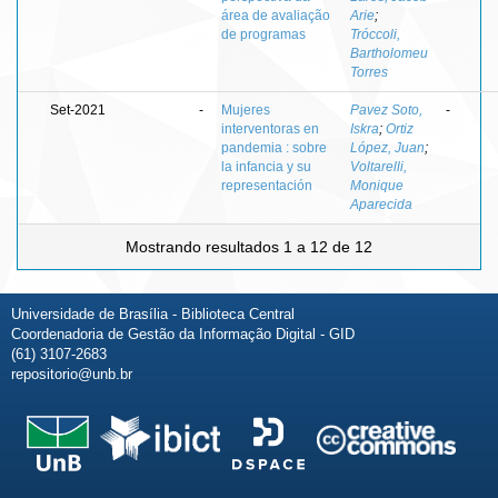
área de avaliação
Arie
;
de programas
Tróccoli,
Bartholomeu
Torres
Set-2021
-
Mujeres
Pavez Soto,
-
interventoras en
Iskra
;
Ortiz
pandemia : sobre
López, Juan
;
la infancia y su
Voltarelli,
representación
Monique
Aparecida
Mostrando resultados 1 a 12 de 12
Universidade de Brasília - Biblioteca Central
Coordenadoria de Gestão da Informação Digital - GID
(61) 3107-2683
repositorio@unb.br