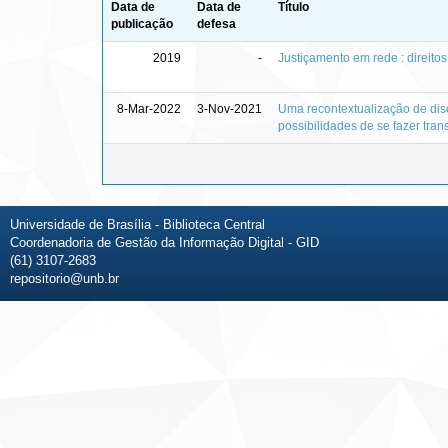
Data de
Data de
Título
publicação
defesa
2019
-
Justiçamento em rede : direitos
8-Mar-2022
3-Nov-2021
Uma recontextualização de dis
possibilidades de se fazer tra
Universidade de Brasília - Biblioteca Central
Coordenadoria de Gestão da Informação Digital - GID
(61) 3107-2683
repositorio@unb.br