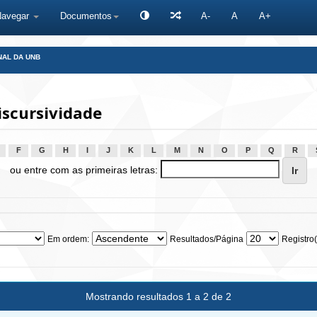
Navegar
Documentos
A-
A
A+
NAL DA UNB
iscursividade
F
G
H
I
J
K
L
M
N
O
P
Q
R
ou entre com as primeiras letras:
Em ordem:
Resultados/Página
Registro(
Mostrando resultados 1 a 2 de 2