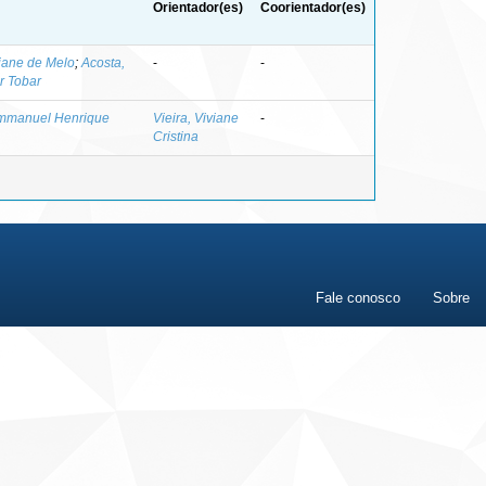
Orientador(es)
Coorientador(es)
iane de Melo
;
Acosta,
-
-
ar Tobar
Emmanuel Henrique
Vieira, Viviane
-
Cristina
Fale conosco
Sobre