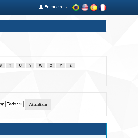
Entrar em:
S
T
U
V
W
X
Y
Z
s):