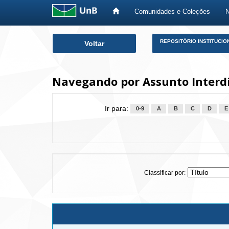
Comunidades e Coleções
Skip
REPOSITÓRIO INSTITUCIO
Voltar
navigation
Navegando por Assunto Interd
Ir para:
0-9
A
B
C
D
E
Classificar por: