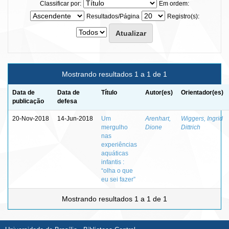
Classificar por:
Em ordem:
Resultados/Página
Registro(s):
Mostrando resultados 1 a 1 de 1
Data de
Data de
Título
Autor(es)
Orientador(es)
publicação
defesa
20-Nov-2018
14-Jun-2018
Um
Arenhart,
Wiggers, Ingrid
mergulho
Dione
Dittrich
nas
experiências
aquáticas
infantis :
“olha o que
eu sei fazer”
Mostrando resultados 1 a 1 de 1