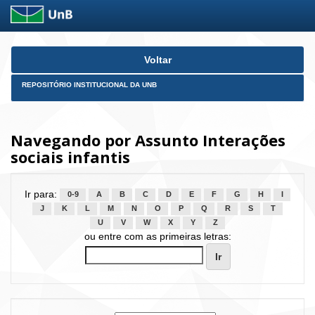
Skip
Voltar
navigation
REPOSITÓRIO INSTITUCIONAL DA UNB
Navegando por Assunto Interações
sociais infantis
Ir para:
0-9
A
B
C
D
E
F
G
H
I
J
K
L
M
N
O
P
Q
R
S
T
U
V
W
X
Y
Z
ou entre com as primeiras letras: