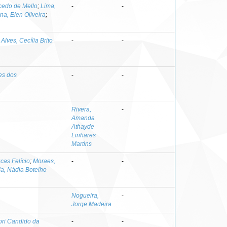
cedo de Mello
;
Lima,
-
-
na, Elen Oliveira
;
;
Alves, Cecília Brito
-
-
es dos
-
-
Rivera,
-
Amanda
Athayde
Linhares
Martins
cas Felício
;
Moraes,
-
-
la, Nádia Botelho
Nogueira,
-
Jorge Madeira
ori Candido da
-
-