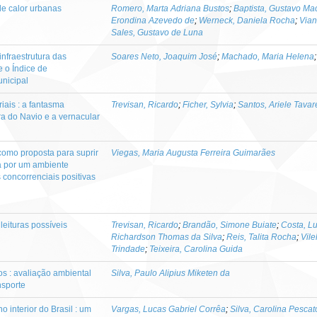
de calor urbanas
Romero, Marta Adriana Bustos
;
Baptista, Gustavo Ma
Erondina Azevedo de
;
Werneck, Daniela Rocha
;
Vian
Sales, Gustavo de Luna
nfraestrutura das
Soares Neto, Joaquim José
;
Machado, Maria Helena
 o Índice de
nicipal
ais : a fantasma
Trevisan, Ricardo
;
Ficher, Sylvia
;
Santos, Ariele Tavar
ra do Navio e a vernacular
 como proposta para suprir
Viegas, Maria Augusta Ferreira Guimarães
ca por um ambiente
 concorrenciais positivas
leituras possíveis
Trevisan, Ricardo
;
Brandão, Simone Buiate
;
Costa, Lu
Richardson Thomas da Silva
;
Reis, Talita Rocha
;
Vile
Trindade
;
Teixeira, Carolina Guida
os : avaliação ambiental
Silva, Paulo Alipius Miketen da
nsporte
o interior do Brasil : um
Vargas, Lucas Gabriel Corrêa
;
Silva, Carolina Pescat