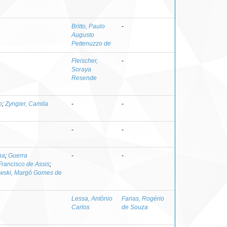
Britto, Paulo
-
Augusto
Pettenuzzo de
Fleischer,
-
Soraya
Resende
o
;
Zyngier, Camila
-
-
-
-
na
;
Guerra
-
-
Francisco de Assis
;
wski, Margô Gomes de
Lessa, Antônio
Farias, Rogério
Carlos
de Souza