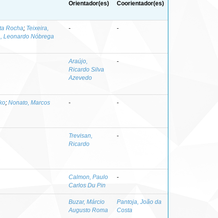
Orientador(es)
Coorientador(es)
ita Rocha
;
Teixeira,
-
-
a, Leonardo Nóbrega
Araújo,
-
Ricardo Silva
Azevedo
ko
;
Nonato, Marcos
-
-
Trevisan,
-
Ricardo
Calmon, Paulo
-
Carlos Du Pin
Buzar, Márcio
Pantoja, João da
Augusto Roma
Costa