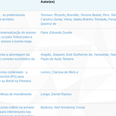
Autor(es)
: as pretensiosas
Trevisan, Ricardo
;
Brandão, Simone Buiate
;
Reis, Tal
território
Carolina Guida
;
Vilela, Nádia Botelho Trindade
;
Paiv
Queiroz de
 universalização do acesso
Faria, Eduardo Duarte
 Luz para Todos) para a
o acesso à banda larga
unda a abordagem da
Aragão, Joaquim José Guilherme de
;
Yamashita, Yae
 do corredor econômico da
Paulo de Assis Teixeira
resso contestado : a
Lemos, Clarissa de Melo e
Erechim (RS) pela
 au Brésil na Primeira
íticas de investimento
Longo, Daniel Ramos
l como critério na tomada
Barbosa, Neil Armstrong Sousa
 para intervençoes nas