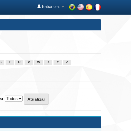
Entrar em:
S
T
U
V
W
X
Y
Z
s):