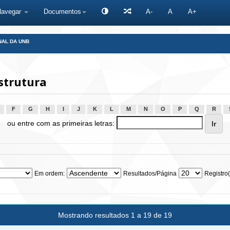
Navegar
Documentos
A-
A
A+
NAL DA UNB
strutura
F
G
H
I
J
K
L
M
N
O
P
Q
R
ou entre com as primeiras letras:
Em ordem:
Resultados/Página
Registro(
Mostrando resultados 1 a 19 de 19