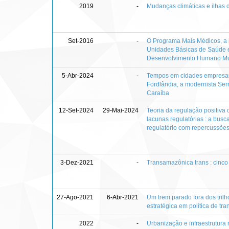
2019
-
Mudanças climáticas e ilhas 
Set-2016
-
O Programa Mais Médicos, a i
Unidades Básicas de Saúde e
Desenvolvimento Humano Mu
5-Abr-2024
-
Tempos em cidades empresari
Fordlândia, a modernista Ser
Caraíba
12-Set-2024
29-Mai-2024
Teoria da regulação positiva
lacunas regulatórias : a bus
regulatório com repercussões
3-Dez-2021
-
Transamazônica trans : cinco 
27-Ago-2021
6-Abr-2021
Um trem parado fora dos trilh
estratégica em política de tra
2022
-
Urbanização e infraestrutura n