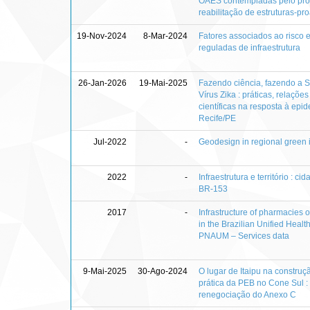
OAES contempladas pelo pr
reabilitação de estruturas-pro
19-Nov-2024
8-Mar-2024
Fatores associados ao risco 
reguladas de infraestrutura
26-Jan-2026
19-Mai-2025
Fazendo ciência, fazendo a 
Vírus Zika : práticas, relações
científicas na resposta à epi
Recife/PE
Jul-2022
-
Geodesign in regional green i
2022
-
Infraestrutura e território : 
BR-153
2017
-
Infrastructure of pharmacies o
in the Brazilian Unified Healt
PNAUM – Services data
9-Mai-2025
30-Ago-2024
O lugar de Itaipu na construç
prática da PEB no Cone Sul : 
renegociação do Anexo C