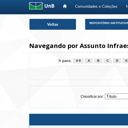
Comunidades e Coleções
Skip
REPOSITÓRIO INSTITUCIO
Voltar
navigation
Navegando por Assunto Infrae
Ir para:
0-9
A
B
C
D
E
Classificar por: