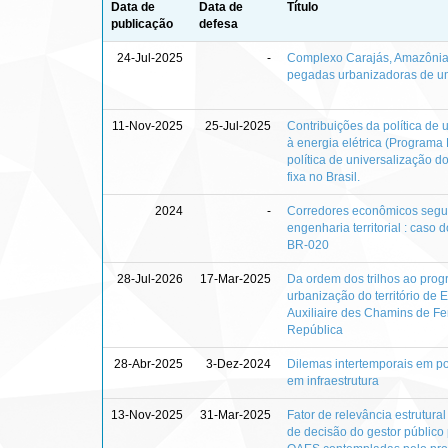
Data de
Data de
Título
publicação
defesa
24-Jul-2025
-
Complexo Carajás, Amazônia 
pegadas urbanizadoras de um 
11-Nov-2025
25-Jul-2025
Contribuições da política de
à energia elétrica (Programa
política de universalização d
fixa no Brasil.
2024
-
Corredores econômicos seg
engenharia territorial : caso
BR-020
28-Jul-2026
17-Mar-2025
Da ordem dos trilhos ao prog
urbanização do território de 
Auxiliaire des Chamins de Fer
República
28-Abr-2025
3-Dez-2024
Dilemas intertemporais em pol
em infraestrutura
13-Nov-2025
31-Mar-2025
Fator de relevância estrutura
de decisão do gestor público