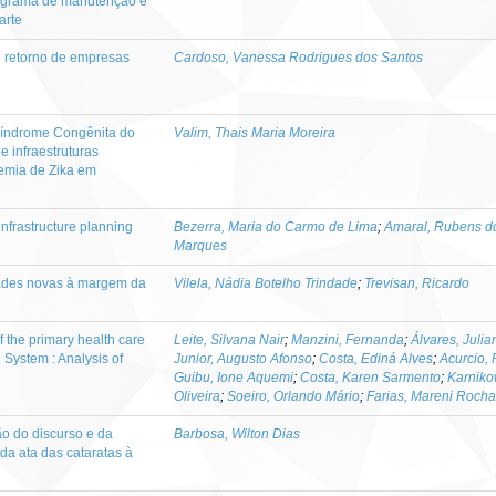
ograma de manutenção e
arte
e retorno de empresas
Cardoso, Vanessa Rodrigues dos Santos
Síndrome Congênita do
Valim, Thais Maria Moreira
 e infraestruturas
demia de Zika em
nfrastructure planning
Bezerra, Maria do Carmo de Lima
;
Amaral, Rubens d
Marques
cidades novas à margem da
Vilela, Nádia Botelho Trindade
;
Trevisan, Ricardo
f the primary health care
Leite, Silvana Nair
;
Manzini, Fernanda
;
Álvares, Julia
h System : Analysis of
Junior, Augusto Afonso
;
Costa, Ediná Alves
;
Acurcio, 
Guibu, Ione Aquemi
;
Costa, Karen Sarmento
;
Karniko
Oliveira
;
Soeiro, Orlando Mário
;
Farias, Mareni Rocha
ão do discurso e da
Barbosa, Wilton Dias
da ata das cataratas à