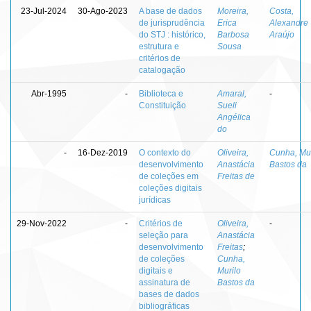
23-Jul-2024
30-Ago-2023
A base de dados
Moreira,
Costa,
de jurisprudência
Erica
Alexandre
do STJ : histórico,
Barbosa
Araújo
estrutura e
Sousa
critérios de
catalogação
Abr-1995
-
Biblioteca e
Amaral,
-
Constituição
Sueli
Angélica
do
-
16-Dez-2019
O contexto do
Oliveira,
Cunha, Mur
desenvolvimento
Anastácia
Bastos da
de coleções em
Freitas de
coleções digitais
jurídicas
29-Nov-2022
-
Critérios de
Oliveira,
-
seleção para
Anastácia
desenvolvimento
Freitas
;
de coleções
Cunha,
digitais e
Murilo
assinatura de
Bastos da
bases de dados
bibliográficas