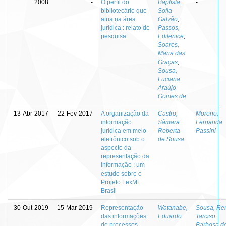
2008
-
O perfil do
Baptista,
-
bibliotecário que
Sofia
atua na área
Galvão
;
jurídica : relato de
Passos,
pesquisa
Edilenice
;
Soares,
Maria das
Graças
;
Sousa,
Luciana
Araújo
Gomes de
13-Abr-2017
22-Fev-2017
A organização da
Castro,
Moreno,
informação
Sâmara
Fernanda
jurídica em meio
Roberta
Passini
eletrônico sob o
de Sousa
aspecto da
representação da
informação : um
estudo sobre o
Projeto LexML
Brasil
30-Out-2019
15-Mar-2019
Representação
Watanabe,
Sousa, Re
das informações
Eduardo
Tarciso
de processos
Barbosa d