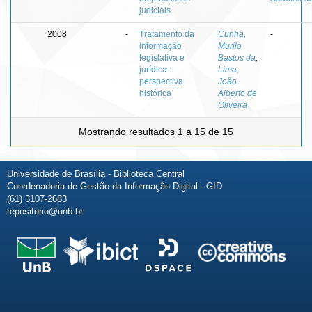
judiciais
2008
-
Tratamento da
Cunha,
-
informação
Murilo
legislativa e
Bastos da
;
jurídica :
Lima,
perspectiva
João
histórica
Alberto de
Oliveira
Mostrando resultados 1 a 15 de 15
Universidade de Brasília - Biblioteca Central
Coordenadoria de Gestão da Informação Digital - GID
(61) 3107-2683
repositorio@unb.br