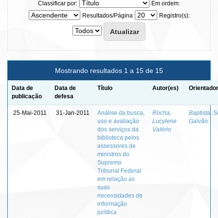
Classificar por:
Em ordem:
Resultados/Página
Registro(s):
Mostrando resultados 1 a 15 de 15
Data de
Data de
Título
Autor(es)
Orientador
publicação
defesa
25-Mai-2011
31-Jan-2011
Análise da busca,
Rocha,
Baptista, S
uso e avaliação
Lucylene
Galvão
dos serviços da
Valério
biblioteca pelos
assessores de
ministros do
Supremo
Tribunal Federal
em relação as
suas
necessidades de
informação
jurídica