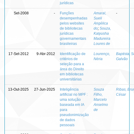
jurídicas
Set-2008
-
Funções
Amaral,
-
desempenhadas
Sueli
pelos websites
Angélica
de bibliotecas
do
;
Souza,
jurídicas
Katyusha
governamentais
Madureira
brasileiras
Loures de
17-Set-2012
9-Abr-2012
Identificação de
Lourenço,
Baptista, S
critérios de
Néria
Galvão
seleção para a
área do Direito
em bibliotecas
universitárias
13-Out-2025
27-Jun-2025
Inteligência
Souza
Ribas, Bru
artificial no MPF :
Filho,
César
uma solução
Marcelo
baseada em IA
Anselmo
para
de
pseudonimização
de dados
pessoais