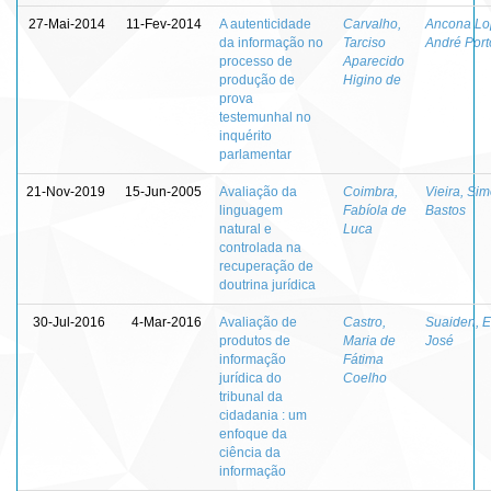
27-Mai-2014
11-Fev-2014
A autenticidade
Carvalho,
Ancona Lo
da informação no
Tarciso
André Port
processo de
Aparecido
produção de
Higino de
prova
testemunhal no
inquérito
parlamentar
21-Nov-2019
15-Jun-2005
Avaliação da
Coimbra,
Vieira, Si
linguagem
Fabíola de
Bastos
natural e
Luca
controlada na
recuperação de
doutrina jurídica
30-Jul-2016
4-Mar-2016
Avaliação de
Castro,
Suaiden, E
produtos de
Maria de
José
informação
Fátima
jurídica do
Coelho
tribunal da
cidadania : um
enfoque da
ciência da
informação