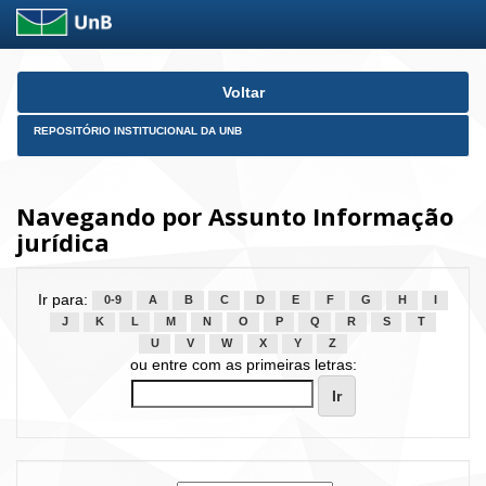
Skip
Voltar
navigation
REPOSITÓRIO INSTITUCIONAL DA UNB
Navegando por Assunto Informação
jurídica
Ir para:
0-9
A
B
C
D
E
F
G
H
I
J
K
L
M
N
O
P
Q
R
S
T
U
V
W
X
Y
Z
ou entre com as primeiras letras: