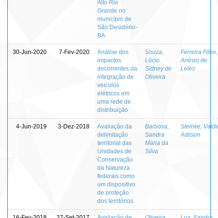
Alto Rio
Grande no
município de
São Desidério-
BA
30-Jun-2020
7-Fev-2020
Análise dos
Souza,
Ferreira Filho,
impactos
Lúcio
Anésio de
decorrentes da
Sidney de
Leles
integração de
Oliveira
veículos
elétricos em
uma rede de
distribuição
4-Jun-2019
3-Dez-2018
Avaliação da
Barbosa,
Steinke, Valdi
delimitação
Sandra
Adilson
territorial das
Maria da
Unidades de
Silva
Conservação
da Natureza
federais como
um dispositivo
de proteção
dos territórios
16-Fev-2018
27-Set-2017
Avaliação de
Oliveira,
Luz, Sandra