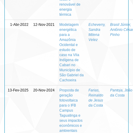
renovável de
energia
térmica
1-Abr-2022
12-Nov-2021
Modelagem
Echeverry,
Brasil Júnior,
energética
Sandra
Antônio Césa
para a
Milena
Pinho
Amazônia
Velez
Ocidental e
estudo de
caso na Vila
Indígena de
Cabari no
Município de
São Gabriel da
Cachoeira
13-Fev-2025
20-Nov-2024
Proposta de
Farias,
Pantoja, João
geração
Reinaldo
da Costa
fotovoltaica
de Jesus
para o IFB
da Costa
Campus
Taguatinga e
seus impactos
econômicos e
ambientais