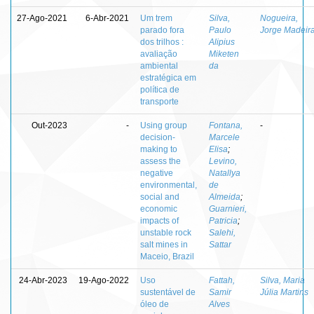
27-Ago-2021
6-Abr-2021
Um trem
Silva,
Nogueira,
parado fora
Paulo
Jorge Madeir
dos trilhos :
Alipius
avaliação
Miketen
ambiental
da
estratégica em
política de
transporte
Out-2023
-
Using group
Fontana,
-
decision-
Marcele
making to
Elisa
;
assess the
Levino,
negative
Natallya
environmental,
de
social and
Almeida
;
economic
Guarnieri,
impacts of
Patricia
;
unstable rock
Salehi,
salt mines in
Sattar
Maceio, Brazil
24-Abr-2023
19-Ago-2022
Uso
Fattah,
Silva, Maria
sustentável de
Samir
Júlia Martins
óleo de
Alves