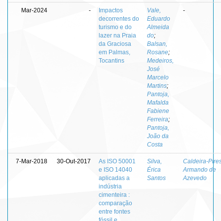
Mar-2024
-
Impactos
Vale,
-
decorrentes do
Eduardo
turismo e do
Almeida
lazer na Praia
do
;
da Graciosa
Balsan,
em Palmas,
Rosane
;
Tocantins
Medeiros,
José
Marcelo
Martins
;
Pantoja,
Mafalda
Fabiene
Ferreira
;
Pantoja,
João da
Costa
7-Mar-2018
30-Out-2017
As ISO 50001
Silva,
Caldeira-Pires
e ISO 14040
Érica
Armando de
aplicadas a
Santos
Azevedo
indústria
cimenteira :
comparação
entre fontes
fóssil e