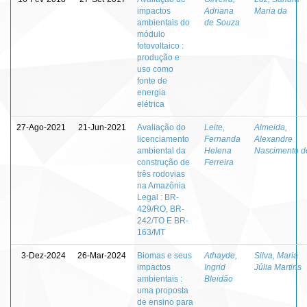
impactos
Adriana
Maria da
ambientais do
de Souza
módulo
fotovoltaico :
produção e
uso como
fonte de
energia
elétrica
27-Ago-2021
21-Jun-2021
Avaliação do
Leite,
Almeida,
licenciamento
Fernanda
Alexandre
ambiental da
Helena
Nascimento d
construção de
Ferreira
três rodovias
na Amazônia
Legal : BR-
429/RO, BR-
242/TO E BR-
163/MT
3-Dez-2024
26-Mar-2024
Biomas e seus
Athayde,
Silva, Maria
impactos
Ingrid
Júlia Martins
ambientais :
Bleidão
uma proposta
de ensino para