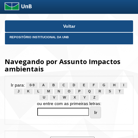
Skip
Voltar
navigation
REPOSITÓRIO INSTITUCIONAL DA UNB
Navegando por Assunto Impactos
ambientais
Ir para:
0-9
A
B
C
D
E
F
G
H
I
J
K
L
M
N
O
P
Q
R
S
T
U
V
W
X
Y
Z
ou entre com as primeiras letras: