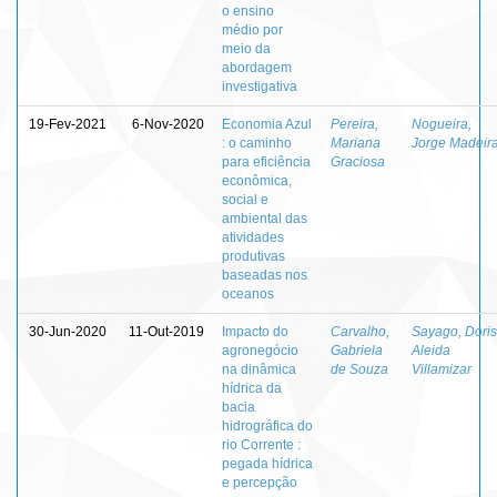
o ensino
médio por
meio da
abordagem
investigativa
19-Fev-2021
6-Nov-2020
Economia Azul
Pereira,
Nogueira,
: o caminho
Mariana
Jorge Madeir
para eficiência
Graciosa
econômica,
social e
ambiental das
atividades
produtivas
baseadas nos
oceanos
30-Jun-2020
11-Out-2019
Impacto do
Carvalho,
Sayago, Doris
agronegócio
Gabriela
Aleida
na dinâmica
de Souza
Villamizar
hídrica da
bacia
hidrográfica do
rio Corrente :
pegada hídrica
e percepção