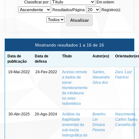
Classificar por:
Em ordem:
Resultados/Página
Registro(s):
Mostrando resultados 1 a 16 de 16
Data de
Data de
Título
Autor(es)
Orientador(e
publicação
defesa
19-Mai-2022
24-Fev-2022
Acesso remoto
Santos,
Zara, Luiz
a dados de
Alexandre
Fabrício
sonar :
Silva dos
monitoramento
de ictiofauna
no setor
hidrelétrico
30-Abr-2025
20-Ago-2024
Análise da
Botelho,
Nascimento,
fragilidade
Lei
Carlos Tadeu
ambiental da
Dimara
Carvalho do
sub-bacia
Pereira
hidrográfica do