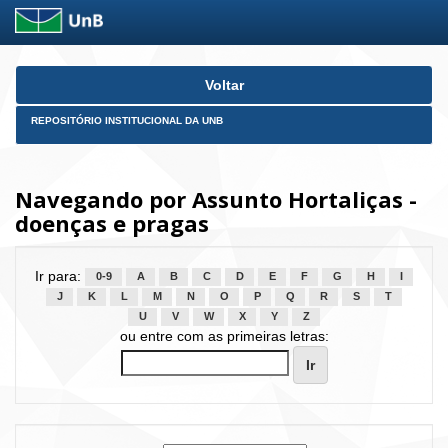
Skip
Voltar
navigation
REPOSITÓRIO INSTITUCIONAL DA UNB
Navegando por Assunto Hortaliças -
doenças e pragas
Ir para:
0-9
A
B
C
D
E
F
G
H
I
J
K
L
M
N
O
P
Q
R
S
T
U
V
W
X
Y
Z
ou entre com as primeiras letras: