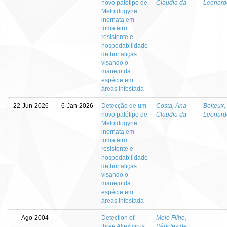
novo patótipo de
Claudia da
Leonard
Meloidogyne
inornata em
tomateiro
resistente e
hospedabilidade
de hortaliças
visando o
manejo da
espécie em
áreas infestada
22-Jun-2026
6-Jan-2026
Detecção de um
Costa, Ana
Boiteux,
novo patótipo de
Claudia da
Leonard
Meloidogyne
inornata em
tomateiro
resistente e
hospedabilidade
de hortaliças
visando o
manejo da
espécie em
áreas infestada
Ago-2004
-
Detection of
Melo Filho,
-
three Allexivirus
Péricles de