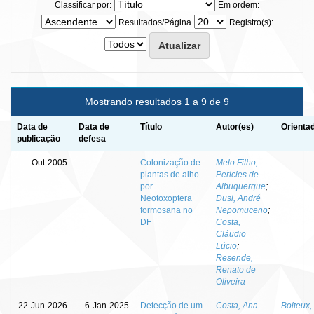
Classificar por:
Em ordem:
Resultados/Página
Registro(s):
Mostrando resultados 1 a 9 de 9
Data de
Data de
Título
Autor(es)
Orienta
publicação
defesa
Out-2005
-
Colonização de
Melo Filho,
-
plantas de alho
Pericles de
por
Albuquerque
;
Neotoxoptera
Dusi, André
formosana no
Nepomuceno
;
DF
Costa,
Cláudio
Lúcio
;
Resende,
Renato de
Oliveira
22-Jun-2026
6-Jan-2025
Detecção de um
Costa, Ana
Boiteux,