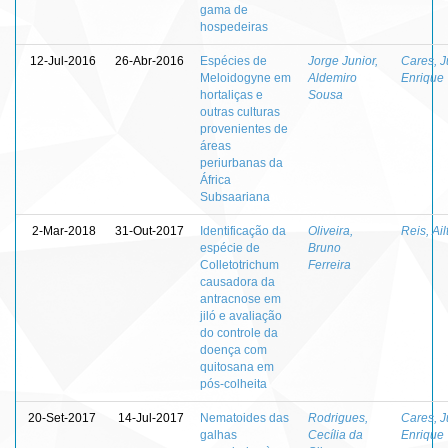
gama de
hospedeiras
12-Jul-2016
26-Abr-2016
Espécies de
Jorge Junior,
Cares, J
Meloidogyne em
Aldemiro
Enrique
hortaliças e
Sousa
outras culturas
provenientes de
áreas
periurbanas da
África
Subsaariana
2-Mar-2018
31-Out-2017
Identificação da
Oliveira,
Reis, Ail
espécie de
Bruno
Colletotrichum
Ferreira
causadora da
antracnose em
jiló e avaliação
do controle da
doença com
quitosana em
pós-colheita
20-Set-2017
14-Jul-2017
Nematoides das
Rodrigues,
Cares, J
galhas
Cecília da
Enrique