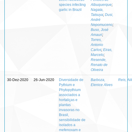
species infecting
Albuquerque
;
garlic in Brazil
Nagata,
Tatsuya
;
Dusi,
André
Nepomuceno
;
Buso, José
Amauri
;
Torres,
Antonio
Carlos
;
Eiras,
Marcelo
;
Resende,
Renato de
Oliveira
30-Dez-2020
26-Jun-2020
Diversidade de
Barboza,
Reis, Ail
Pythium e
Elenice Alves
Phytopythium
associados a
hortaliças e
plantas
invasoras no
Brasil,
sensibilidade de
isolados a
mefenoxam e