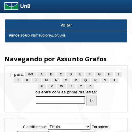
Skip
Voltar
navigation
REPOSITÓRIO INSTITUCIONAL DA UNB
Navegando por Assunto Grafos
Ir para:
0-9
A
B
C
D
E
F
G
H
I
J
K
L
M
N
O
P
Q
R
S
T
U
V
W
X
Y
Z
ou entre com as primeiras letras:
Classificar por:
Em ordem: