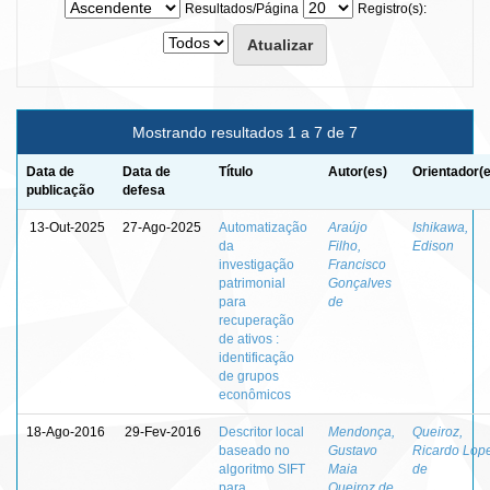
Resultados/Página
Registro(s):
Mostrando resultados 1 a 7 de 7
Data de
Data de
Título
Autor(es)
Orientador(
publicação
defesa
13-Out-2025
27-Ago-2025
Automatização
Araújo
Ishikawa,
da
Filho,
Edison
investigação
Francisco
patrimonial
Gonçalves
para
de
recuperação
de ativos :
identificação
de grupos
econômicos
18-Ago-2016
29-Fev-2016
Descritor local
Mendonça,
Queiroz,
baseado no
Gustavo
Ricardo Lop
algoritmo SIFT
Maia
de
para
Queiroz de