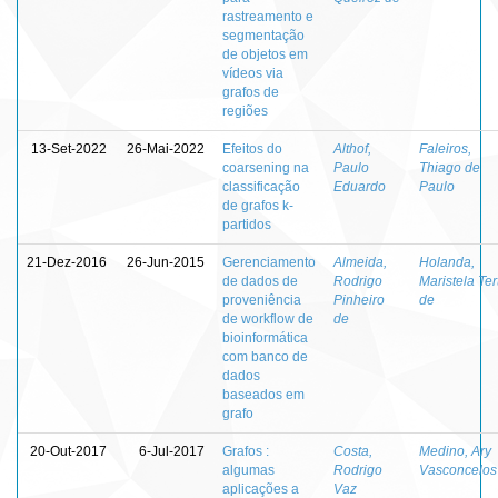
rastreamento e
segmentação
de objetos em
vídeos via
grafos de
regiões
13-Set-2022
26-Mai-2022
Efeitos do
Althof,
Faleiros,
coarsening na
Paulo
Thiago de
classificação
Eduardo
Paulo
de grafos k-
partidos
21-Dez-2016
26-Jun-2015
Gerenciamento
Almeida,
Holanda,
de dados de
Rodrigo
Maristela Ter
proveniência
Pinheiro
de
de workflow de
de
bioinformática
com banco de
dados
baseados em
grafo
20-Out-2017
6-Jul-2017
Grafos :
Costa,
Medino, Ary
algumas
Rodrigo
Vasconcelos
aplicações a
Vaz