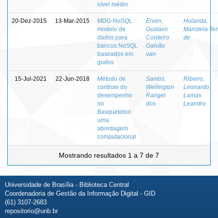
nível médio
20-Dez-2015
13-Mar-2015
MDG-NoSQL :
Erven,
Holanda,
modelo de
Gustavo
Maristela Ter
dados para
Cordeiro
de
bancos NoSQL
Galvão
baseados em
van
grafos
15-Jul-2021
22-Jun-2018
Método de
Santos,
Ribeiro,
controle do
Wellington
Leonardo
desempenho
Rangel
Lamas
no
dos
Leandro
Basquetebol :
uma
abordagem
computacional
Mostrando resultados 1 a 7 de 7
Universidade de Brasília - Biblioteca Central
Coordenadoria de Gestão da Informação Digital - GID
(61) 3107-2683
repositorio@unb.br