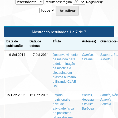
Resultados/Página
Registro(s):
Mostrando resultados 1 a 7 de 7
Data de
Data de
Título
Autor(es)
Orientador(
publicação
defesa
9-Set-2014
7-Jul-2014
Desenvolvimento
Camillo,
Simeoni, Lu
de método para
Eveline
Alberto
a determinação
de nicotina e
clozapina em
plasma humano
utilizando CLAE-
UV
15-Dez-2006
15-Dez-2006
Estado
Pontes,
Fornés, Nél
nutricional e
Angelita
Antonia
nível de
Evaristo
Schmid
atividade física
Barbosa
de pacientes
tabagistas em