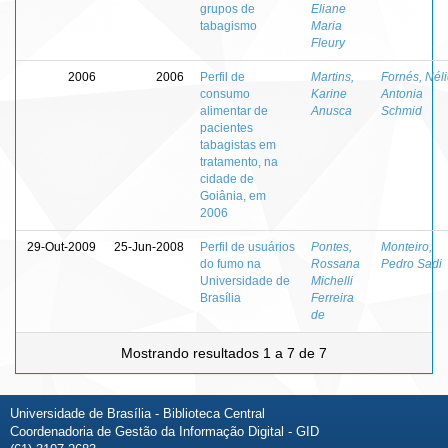
grupos de
Eliane
tabagismo
Maria
Fleury
2006
2006
Perfil de
Martins,
Fornés, Nél
consumo
Karine
Antonia
alimentar de
Anusca
Schmid
pacientes
tabagistas em
tratamento, na
cidade de
Goiânia, em
2006
29-Out-2009
25-Jun-2008
Perfil de usuários
Pontes,
Monteiro,
do fumo na
Rossana
Pedro Sadi
Universidade de
Michelli
Brasília
Ferreira
de
Mostrando resultados 1 a 7 de 7
Universidade de Brasília - Biblioteca Central
Coordenadoria de Gestão da Informação Digital - GID