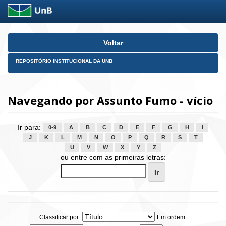
Skip
Voltar
navigation
REPOSITÓRIO INSTITUCIONAL DA UNB
Navegando por Assunto Fumo - vício
Ir para:
0-9
A
B
C
D
E
F
G
H
I
J
K
L
M
N
O
P
Q
R
S
T
U
V
W
X
Y
Z
ou entre com as primeiras letras:
Classificar por:
Em ordem: