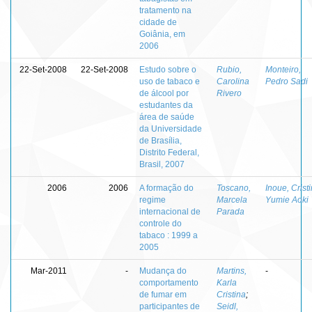
tratamento na
cidade de
Goiânia, em
2006
22-Set-2008
22-Set-2008
Estudo sobre o
Rubio,
Monteiro,
uso de tabaco e
Carolina
Pedro Sadi
de álcool por
Rivero
estudantes da
área de saúde
da Universidade
de Brasília,
Distrito Federal,
Brasil, 2007
2006
2006
A formação do
Toscano,
Inoue, Crist
regime
Marcela
Yumie Aoki
internacional de
Parada
controle do
tabaco : 1999 a
2005
Mar-2011
-
Mudança do
Martins,
-
comportamento
Karla
de fumar em
Cristina
;
participantes de
Seidl,