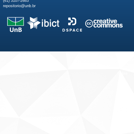
(61) 3107-2683
repositorio@unb.br
Fale conosco
Sobre