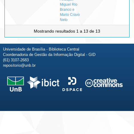
Miguel Rio
Branco e
Mario Cravo
Neto
Mostrando resultados 1 a 13 de 13
Universidade de Brasília - Biblioteca Central
Coordenadoria de Gestão da Informação Digital - GID
(61) 3107-2683
repositorio@unb.br
Fale conosco
Sobre