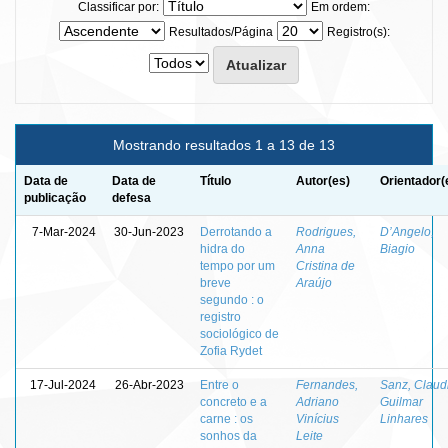
Classificar por:
Em ordem:
Resultados/Página
Registro(s):
Mostrando resultados 1 a 13 de 13
Data de
Data de
Título
Autor(es)
Orientador(
publicação
defesa
7-Mar-2024
30-Jun-2023
Derrotando a
Rodrigues,
D’Angelo,
hidra do
Anna
Biagio
tempo por um
Cristina de
breve
Araújo
segundo : o
registro
sociológico de
Zofia Rydet
17-Jul-2024
26-Abr-2023
Entre o
Fernandes,
Sanz, Claud
concreto e a
Adriano
Guilmar
carne : os
Vinícius
Linhares
sonhos da
Leite