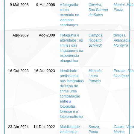
9-Mai-2008
9-Mai-2008
A fotografia
Oliveira,
Manini, Mir
como
Rita Barreto
Paula
memória na
de Sales
vida dos
candangos
Ago-2009
Ago-2009
Fotografia e
Campos,
Borges,
alteridade : os
Rogério
Antonádia
limites das
Schmidt
Monteiro
linguagens na
experiência
etnográfica
16-Out-2023
16-Jan-2023
Identidade
Macedo,
Pereira, Fáb
profissional
Laura
Henrique
nas fotografias
Patrício
de cena de
crime uma
comparação
entre a
fotografia
forense e o
fotojornalismo
23-Abr-2024
14-Dez-2022
Maldicidade :
Souza,
Castro, Vera
violência e
Paulo
Marisa