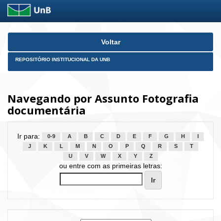
Skip
Voltar
navigation
REPOSITÓRIO INSTITUCIONAL DA UNB
Navegando por Assunto Fotografia
documentária
Ir para:
0-9
A
B
C
D
E
F
G
H
I
J
K
L
M
N
O
P
Q
R
S
T
U
V
W
X
Y
Z
ou entre com as primeiras letras: