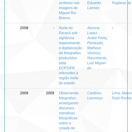
erotismo nas
Eduardo
Pugliese de
imagens de
Lannes
Miguel Rio
Branco
2008
-
Norte do
Ancona
-
Paraná sob
Lopez,
vigilância :
André Porto
;
mapeamento
Penteado,
e digitalização
Matheus
de fotografias
Vinicius
;
produzidas
Nascimento,
pela
Luiz Miguel
DOPS/PR
do
referentes à
região norte
do estado
2009
2009
Observando
Cardoso,
Lima, Marce
fotografias,
Lourenço
Feijó Rocha
enxergando
discursos :
narrativas
fotográficas
sobre a
cidade de