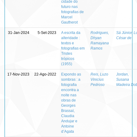
cidade do
futuro nas
fotografias de
Marcel
Gautherot
31-Jan-2024
5-Set-2023
A escrita da
Rodrigues,
Sá Júnior, L
alteridade :
Dhyan
César de
textos e
Ramayana
fotografias em
Ramos
Tristes
trópicos
(1955)
17-Nov-2023
22-Ago-2022
Expondo as
Reis, Luzo
Jordan,
sombras : a
Vinicius
Susana
fotografia
Pedroso
Madeira Do
encontra a
noite nas
obras de
Georges
Brassaï,
Claudia
Andujar e
Antoine
d’Agata