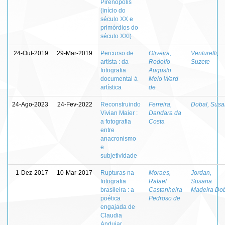
Pirenópolis
(início do
século XX e
primórdios do
século XXI)
24-Out-2019
29-Mar-2019
Percurso de
Oliveira,
Venturelli,
artista : da
Rodolfo
Suzete
fotografia
Augusto
documental à
Melo Ward
artística
de
24-Ago-2023
24-Fev-2022
Reconstruindo
Ferreira,
Dobal, Sus
Vivian Maier :
Dandara da
a fotografia
Costa
entre
anacronismo
e
subjetividade
1-Dez-2017
10-Mar-2017
Rupturas na
Moraes,
Jordan,
fotografia
Rafael
Susana
brasileira : a
Castanheira
Madeira Do
poética
Pedroso de
engajada de
Claudia
Andujar,